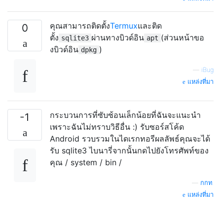
คุณสามารถติดตั้ง
Termux
และติด
0
ตั้ง
ผ่านทางบิวด์อิน
(ส่วนหน้าขอ
sqlite3
apt
งบิวด์อิน
)
dpkg
—
iBug
แหล่งที่มา
กระบวนการที่ซับซ้อนเล็กน้อยที่ฉันจะแนะนำ
-1
เพราะฉันไม่ทราบวิธีอื่น :) รับซอร์สโค้ด
Android รวบรวมในไดเรกทอรีผลลัพธ์คุณจะได้
รับ sqlite3 ไบนารี่จากนั้นกดไปยังโทรศัพท์ของ
คุณ / system / bin /
—
กกท.
แหล่งที่มา