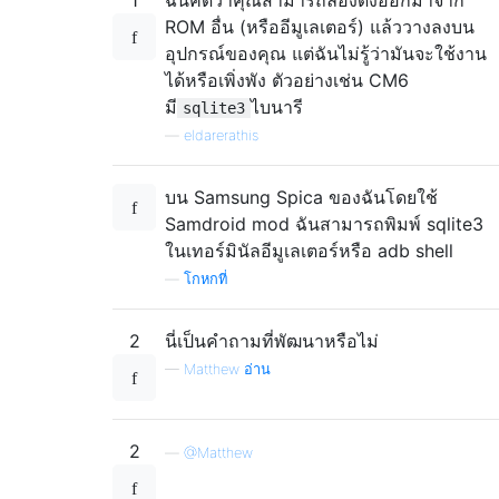
ROM อื่น (หรืออีมูเลเตอร์) แล้ววางลงบน
อุปกรณ์ของคุณ แต่ฉันไม่รู้ว่ามันจะใช้งาน
ได้หรือเพิ่งพัง ตัวอย่างเช่น CM6
มี
ไบนารี
sqlite3
—
eldarerathis
บน Samsung Spica ของฉันโดยใช้
Samdroid mod ฉันสามารถพิมพ์ sqlite3
ในเทอร์มินัลอีมูเลเตอร์หรือ adb shell
—
โกหกที่
2
นี่เป็นคำถามที่พัฒนาหรือไม่
—
Matthew อ่าน
2
—
@Matthew