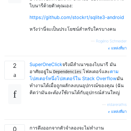
ไบนารีด้วยตัวคุณเอง:
https://github.com/stockrt/sqlite3-android
หวังว่านี่จะเป็นประโยชน์สำหรับใครบางคน
—
Rogério Schneider
แหล่งที่มา
SuperOneClick
จริงมีสำเนาของไบนารี มัน
2
อาศัยอยู่ใน
โฟลเดอร์และ
ตาม
Dependencies
โปสเตอร์หนึ่งโปสเตอร์ใน Stack Overflow
มัน
ทำงานได้เมื่อถูกผลักลงบนอุปกรณ์ของคุณ (ฉัน
คิดว่ามัน
จะต้องใช้
งานได้กับอุปกรณ์ส่วนใหญ่
—
eldarerathis
แหล่งที่มา
การดึงออกจากตัวจำลองจะไม่ทำงาน
0