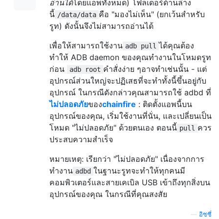
อ่านได้
โดยแอพทั้งหมด) โฟลเดอร์ด้านล่าง
นี้
คือ "มองไม่เห็น" (ยกเว้นสำหรับ
/data/data
รูท) ดังนั้นจึงไม่สามารถอ่านได้
เพื่อให้สามารถใช้งาน
ได้คุณต้อง
adb pull
ทำให้ ADB daemon ของคุณทำงานในโหมดรูท
ก่อน
คำสั่งง่าย ๆอาจทำเช่นนั้น - แต่
adb root
อุปกรณ์ส่วนใหญ่จะปฏิเสธที่จะทำทั้งนี้ขึ้นอยู่กับ
อุปกรณ์ ในกรณีดังกล่าวคุณสามารถใช้ adbd ที่
ไม่ปลอดภัย
ของ
chainfire
: ติดตั้งแอพนี้บน
อุปกรณ์ของคุณ, เริ่มใช้งานที่นั่น, และเปลี่ยนเป็น
โหมด "ไม่ปลอดภัย" ด้วยตนเอง ตอนนี้
ควร
pull
ประสบความสำเร็จ
หมายเหตุ: เรียกว่า "ไม่ปลอดภัย" เนื่องจากการ
ทำงาน
ในฐานะรูทจะทำให้ทุกคนมี
adbd
คอมพิวเตอร์และสายเคเบิล USB เข้าถึงทุกสิ่งบน
อุปกรณ์ของคุณ ในกรณีที่คุณสงสัย
—
อิซซี่