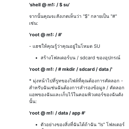
'shell @ m1: / $ su'
จากนั้นคุณจะสังเกตเห็นว่า "$" กลายเป็น "#"
เช่น:
'root @ m1: / #'
- แฮชให้คุณรู้ว่าคุณอยู่ในโหมด SU
สร้างโฟลเดอร์บน / sdcard ของอุปกรณ์
'root @ m1: / # mkdir / sdcard / data /'
* มุ่งหน้าไปที่รูทของไฟล์ที่คุณต้องการคัดลอก -
สำหรับฉันเช่นฉันต้องการสำรองข้อมูล / คัดลอก
แอพของฉันและเก็บไว้ในคอมพิวเตอร์ของฉันดัง
นั้น:
'root @ m1: / data / app #'
ตัวอย่างของสิ่งที่ฉันได้ถ้าฉัน "ls" โฟลเดอร์