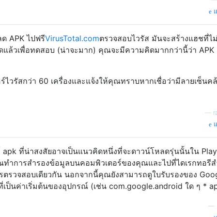
แ
ลด APK ไปฟรี
VirusTotal.com
ตรวจสอบไวรัส มันจะสร้างแฮชที่ไม่
แล้วเพื่อทดสอบ (น่าจะมาก) คุณจะมีความคิดมากกว่านี้ว่า APK น
์ไวรัสกว่า 60 เครื่องและแจ้งให้คุณทราบหากเชื่อว่ามีลายเซ็นคล
—
r
แ
pk ที่น่าสงสัยอาจเป็นแนวคิดหนึ่งที่จะดาวน์โหลดรุ่นนั้นใน Pla
ุณทำการสำรองข้อมูลบนคอมพิวเตอร์ของคุณและไปที่ไดเรกทอรี
การตรวจสอบเดียวกัน นอกจากนี้คุณยังสามารถดูใบรับรองของ Goog
เป็นค่าเริ่มต้นของอุปกรณ์ (เช่น com.google.android ใด ๆ * a
—