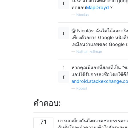
ไม่น่าแปลกใจที่มาจาก googl
ทดสอบ
MapDroyd
?
—
Nicolás
@ Nicolás: ฉันไม่ได้และจริง
เพียงตัวอย่าง Google หนังสือ
เหมือนว่าแอพของ Google เท่าน
—
Nathan Fellman
1
หากคุณมีแอปที่สองที่เป็น "
แอปได้รับการลงชื่อโดยใช้คีย์
android.stackexchange.
—
Robert
คำตอบ:
การถกเถียงกันถึงความชอบธรรมของ
71
ฉันตั้งใจจะทำความเข้าใจสักระยะหนึ