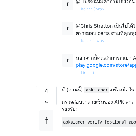
@ ไบรซ์ฉันมีคำถามเดียวกั
—
Kaizer Sozay
@Chris Stratton เป็นไปได้
ตรวจสอบ certs ตามที่คุณพู
—
Kaizer Sozay
นอกจากนี้คุณสามารถแยก AP
play.google.com/store/ap
—
Firelord
มี (ตอนนี้)
เครื่องมือใ
4
apksigner
ตรวจสอบว่าลายเซ็นของ APK คาดว่า
รองรับ: