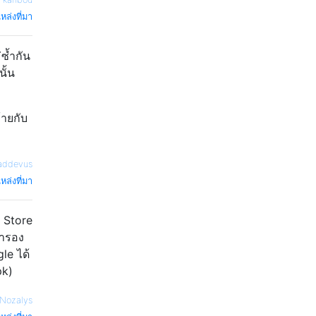
หล่งที่มา
ซ้ำกัน
ั้น
้ายกับ
addevus
หล่งที่มา
y Store
สำรอง
le ได้
pk)
Nozalys