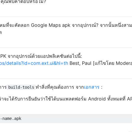
น คุณพบคำตอบหรือไม่?
ไหมที่จะคัดลอก Google Maps apk จากอุปกรณ์? จากนั้นหนึ่งสา
ด
K จากอุปกรณ์ด้วยแอปพลิเคชันต่อไปนี้:
ps/details?id=com.ext.ui&hl=th
Best, Paul [แก้ไขโดย Moder
นการ
ทำสิ่งที่คุณต้องการ จาก
เอกสาร
:
build-tools
จะได้รับการยืนยันว่าใช้ได้บนแพลตฟอร์ม Android ทั้งหมดที่ A