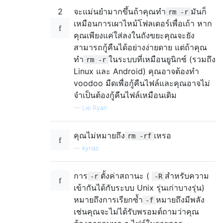
2
จะแม่นยำมากขึ้นถ้าคุณทำ
มันก็
rm -r
เหมือนการเผาไหม้โฟลเดอร์เพื่อเถ้า หาก
คุณเพียงแค่ใส่ลงในถังขยะคุณจะยัง
สามารถกู้คืนได้อย่างง่ายดาย แต่ถ้าคุณ
ทำ
ในระบบที่เหมือนยูนิกซ์ (รวมถึง
rm -r
Linux และ Android) คุณอาจต้องทำ
voodoo มืดเพื่อกู้คืนไฟล์และคุณอาจไม่
จำเป็นต้องกู้คืนไฟล์เหมือนเดิม
—
Lie Ryan
คุณไม่หมายถึง
เหรอ
rm -rf
—
kyrias
การ
ตั้งค่าสถานะ (
สำหรับความ
-r
-R
เข้ากันได้กับระบบ Unix รุ่นเก่าบางรุ่น)
หมายถึงการเรียกซ้ำ
หมายถึงมีพลัง
-f
เช่นคุณจะไม่ได้รับพรอมต์ถามว่าคุณ