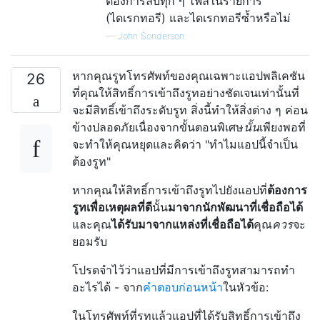
ต้องการลบทุก ๆ ไฟล์ในรายการ
(ไดเรกทอรี) และไดเรกทอรีซ้ำหรือไม่
—
John Sonderson
หากคุณรูทโทรศัพท์ของคุณเฉพาะแอปพลิเคชัน
26
ที่คุณให้สิทธิ์การเข้าถึงรูทอย่างชัดเจนเท่านั้นที่
จะมีสิทธิ์เข้าถึงระดับรูท สิ่งนี้ทำให้สิ่งต่าง ๆ ค่อน
ข้างปลอดภัยเนื่องจากขั้นตอนพิเศษ
นั้น
เพียงพอที่
จะทำให้คุณหยุดและคิดว่า "ทำไมแอปนี้จำเป็น
ต้องรูท"
หากคุณให้สิทธิ์การเข้าถึงรูทไปยังแอปที่
ต้องการ
รูทเพื่อเหตุผลที่ดี
นั้น
มาจากนักพัฒนาที่เชื่อถือได้
และคุณ
ได้รับมาจากแหล่งที่เชื่อถือได้
คุณ
ควร
จะ
ยอมรับ
โปรดจำไว้ว่าแอปที่มีการเข้าถึงรูทสามารถทำ
อะไรได้ - จาก
คำตอบก่อนหน้า
ในหัวข้อ:
ในโทรศัพท์ที่รูทแล้วแอปที่ได้รับสิทธิ์การเข้าถึง