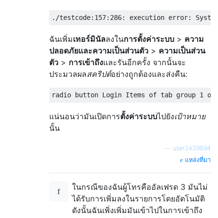
./
testcode
:
157
:
286
:
 execution error
:
Syste
ฉันเพิ่ม
เทอร์มินัล
ลงใน
การตั้งค่าระบบ
>
ความ
ปลอดภัยและความเป็นส่วนตัว
>
ความเป็นส่วน
ตัว
>
การเข้าถึง
และรันอีกครั้ง จากนั้นจะ
ประมวลผล
สคริปต์
อย่างถูกต้องและส่งคืน:
radio button 
Login
Items
 of tab group 
1
 of
แน่นอนว่ามันเปิดการ
ตั้งค่าระบบ
ไปยัง
เป้าหมาย
นั้น
—
user3439894
แหล่งที่มา
ในกรณีของฉันผู้โทรคืออัลเฟรด 3 มันไม่
ได้รับการเพิ่มลงในรายการโดยอัตโนมัติ
ดังนั้นฉันเพิ่งเพิ่มมันเข้าไปในการเข้าถึง