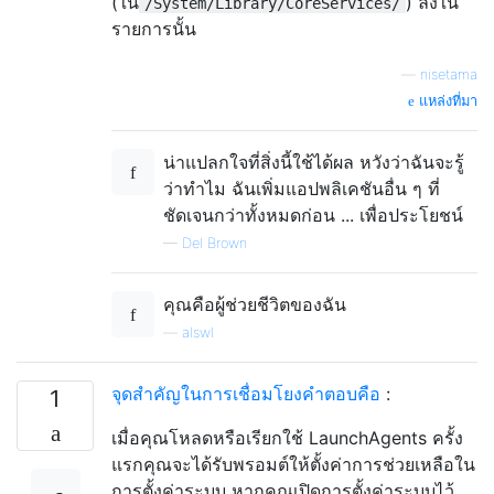
(ใน
) ลงใน
/System/Library/CoreServices/
รายการนั้น
—
nisetama
แหล่งที่มา
น่าแปลกใจที่สิ่งนี้ใช้ได้ผล หวังว่าฉันจะรู้
ว่าทำไม ฉันเพิ่มแอปพลิเคชันอื่น ๆ ที่
ชัดเจนกว่าทั้งหมดก่อน ... เพื่อประโยชน์
—
Del Brown
คุณคือผู้ช่วยชีวิตของฉัน
—
alswl
จุดสำคัญในการเชื่อมโยงคำตอบคือ
:
1
เมื่อคุณโหลดหรือเรียกใช้ LaunchAgents ครั้ง
แรกคุณจะได้รับพรอมต์ให้ตั้งค่าการช่วยเหลือใน
การตั้งค่าระบบ หากคุณเปิดการตั้งค่าระบบไว้