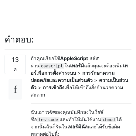
คำตอบ:
ถ้าคุณเรียกใช้
AppleScript
รหัส
13
ผ่าน
ใน
เทอร์มิ
แล้วคุณจะต้องเพิ่ม
เท
osascript
อร์
เพื่อ
การตั้งค่าระบบ
>
การรักษาความ
ปลอดภัยและความเป็นส่วนตัว
>
ความเป็นส่วน
ตัว
>
การเข้าถึง
เพื่อให้เข้าถึงสิ่งอำนวยความ
สะดวก
ฉันเอา
รหัส
ของคุณบันทึกลงใน
ไฟล์
ชื่อ
และทำให้มันใช้งาน
ได้
testcode
chmod
จากนั้นฉันก็รันใน
เทอร์มินัล
และได้รับข้อผิด
พลาดต่อไปนี้: