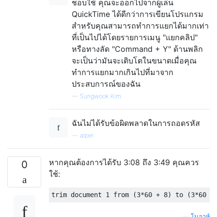
ชอบใช้ คุณจะออกไปจากผู้เล่น
QuickTime ได้ดีกว่าการเขียนโปรแกรม
สำหรับคุณสามารถทำการแยกได้มากเท่า
ที่เป็นไปได้โดยรายการเมนู "แยกคลิป"
หรือทางลัด "Command + Y" ด้านพลิก
จะเป็นว่ามันจะเติบโตในขนาดเมื่อคุณ
ทำการแยกมากเกินไปที่มาจาก
ประสบการณ์ของฉัน
—
Sungwook Kim
ฉันไม่ได้รับข้อผิดพลาดในการถอดรหัส
—
alper
หากคุณต้องการได้รับ 3:08 ถึง 3:49 คุณควร
0
ใช้:
trim document 
1
from
(
3
*
60
+
8
)
 to 
(
3
*
60
+
—
โนอาห์