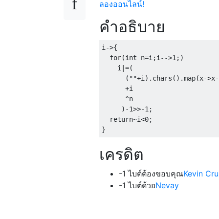
ลองออนไลน์!
คำอธิบาย
i
->{
for
(
int
 n
=
i
;
i
-->
1
;)
    i
|=(
(
""
+
i
).
chars
().
map
(
x
->
x
-
+
i                      
^
n                      
)-
1
>>-
1
;
return
~
i
<
0
;
}
เครดิต
-1 ไบต์ต้องขอบคุณ
Kevin Cru
-1 ไบต์ด้วย
Nevay