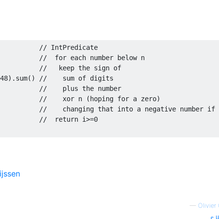
// IntPredicate
//  for each number below n
//   keep the sign of
48
).
sum
()
//    sum of digits
          
//    plus the number
          
//    xor n (hoping for a zero)
//    changing that into a negative number if 
//  return i>=0
ijssen
—
Olivier
แ