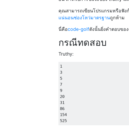
คุณสามารถเขียนโปรแกรมหรือฟังก์
แน่นอนช่องโหว่มาตรฐาน
ถูกห้าม
นี่คือ
code-golf
ดังนั้นยิ่งคำตอบของค
กรณีทดสอบ
Truthy:
1

3

5

7

9

20

31

86

154
