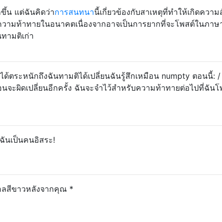
ึ้น แต่ฉันคิดว่า
การสนทนา
นี้เกี่ยวข้องกับสาเหตุที่ทำให้เกิดควา
างความท้าทายในอนาคตเนื่องจากอาจเป็นการยากที่จะโพสต์ในภาษาที
นทามติเก่า
ระหนักถึงฉันทามติได้เปลี่ยนฉันรู้สึกเหมือน numpty ตอนนี้: / 
หมือนจะผิดเปลี่ยนอีกครั้ง ฉันจะจำไว้สำหรับความท้าทายต่อไปที่ฉันโ
 ฉันเป็นคนอิสระ!
อลสีขาวหลังจากคุณ *