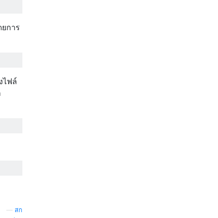
โดยการ
งไฟล์
า
—
สก