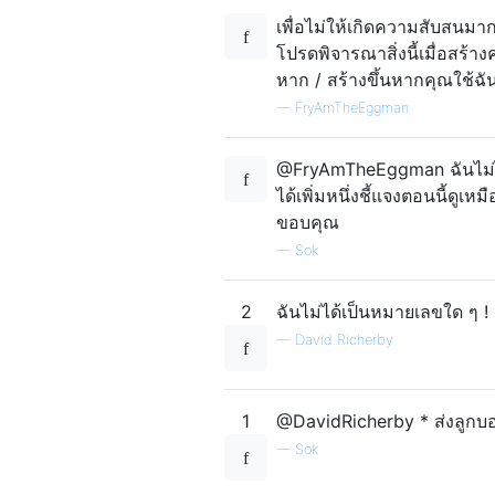
เพื่อไม่ให้เกิดความสับสนมากข
โปรดพิจารณาสิ่งนี้เมื่อสร้
หาก / สร้างขึ้นหากคุณใช้ฉั
—
FryAmTheEggman
@FryAmTheEggman ฉันไม่ได้ต
ได้เพิ่มหนึ่งชี้แจงตอนนี้ดูเ
ขอบคุณ
—
Sok
2
ฉันไม่ได้เป็นหมายเลขใด ๆ !
—
David Richerby
1
@DavidRicherby * ส่งลูกบ
—
Sok