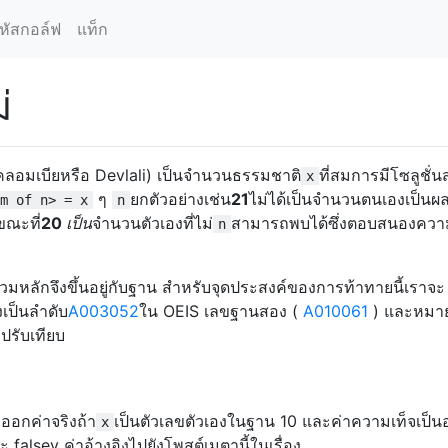
หัสกอล์ฟ
แท็ก
่
โคลอมเบียหรือ Devlali) เป็นจำนวนธรรมชาติ
ที่สมการมีโซลูชั่น
x
ๆ
ยกตัวอย่างเช่น
21
ไม่ได้เป็นจำนวนตนเองเป็นผ
m of n> = x
n
ขณะที่
20
เป็น
จำนวนตัวเองที่ไม่
สามารถพบได้ซึ่งตอบสนองความ
n
วมหลักจึงขึ้นอยู่กับฐาน สำหรับจุดประสงค์ของการท้าทายนี้เราจะ
งเป็นลำดับ
A003052
ใน OEIS เลขฐานสอง (
A010061
) และหมา
รปรับเทียบ
งออกค่าจริงถ้า
เป็นตัวเลขตัวเองในฐาน 10 และค่าความเท็จเป็นอ
x
 falsey ค่าอ้างอิงไปยังโพสต์เมตานี้ในเรื่อง