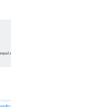
equals to zero
 Grégoire
หล่งที่มา