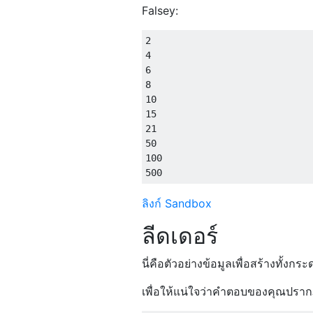
Falsey:
2

4

6

8

10

15

21

50

100

ลิงก์ Sandbox
ลีดเดอร์
นี่คือตัวอย่างข้อมูลเพื่อสร้างทั
เพื่อให้แน่ใจว่าคำตอบของคุณปราก