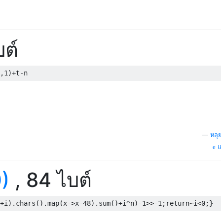
ต์
,
1
)
+
t
-
n
—
หลุ
แ
)
, 84 ไบต์
+
i
).
chars
().
map
(
x
->
x
-
48
).
sum
()+
i
^
n
)-
1
>>-
1
;
return
~
i
<
0
;}