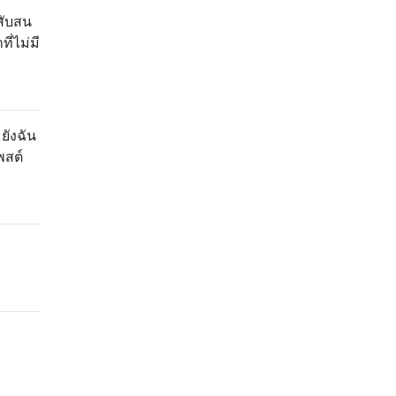
มสับสน
่ไม่มี
ยังฉัน
พสต์