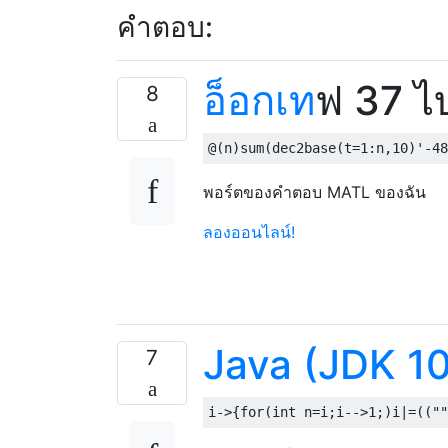
คำตอบ:
อ็อกเท
ฟ 37 ไบ
8
@
(
n
)
sum
(
dec2base
(
t
=
1
:
n
,
10
)
'
-48
พอร์ตของคำตอบ MATL ของฉัน
ลองออนไลน์!
Java (JDK 10
7
i
->{
for
(
int
 n
=
i
;
i
-->
1
;)
i
|=((
""