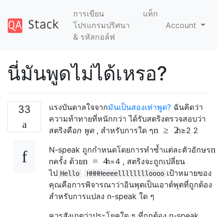
การเขียน
แท็ก
โปรแกรมปริศนา
Account
& รหัสกอล์ฟ
นี่มันพูดไม่ได้เหรอ?
แรงบันดาลใจจาก
มันเป็นสองเท่าพูด?
ฉันคิดว่า
33
ความท้าทายที่หนักกว่า ได้รับสตริงตรวจสอบว่า
n
≥
2
สตริงคือ
n พูด
, สำหรับการใด ๆ
n
≥
2
2
n
N-speak ถูกกำหนดโดยการทำซ้ำแต่ละตัวอักษร
n
=
4
n
ครั้ง ด้วย
n
=
4
, สตริงจะถูกเปลี่ยน
ไป
เป้าหมายของ
Hello
HHHHeeeelllllllloooo
คุณคือการพิจารณาว่าอินพุตเป็นเอาต์พุตที่ถูกต้อง
สำหรับการแปลง n-speak ใด ๆ
ควรสังเกตว่าประโยคใด ๆ ที่ถูกต้อง n-speak