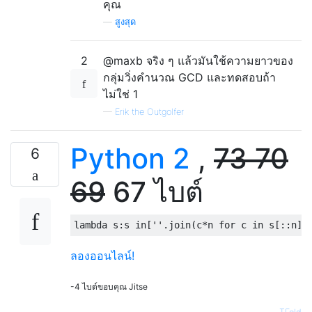
คุณ
—
สูงสุด
2
@maxb จริง ๆ แล้วมันใช้ความยาวของ
กลุ่มวิ่งคำนวณ GCD และทดสอบถ้า
ไม่ใช่ 1
—
Erik the Outgolfer
Python 2
,
73
70
6
69
67 ไบต์
lambda
 s
:
s 
in
[
''
.
join
(
c
*
n 
for
 c 
in
 s
[::
n
])
ลองออนไลน์!
-4 ไบต์ขอบคุณ Jitse