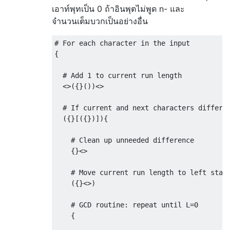
เอาท์พุทเป็น 0 ถ้าอินพุตไม่พูด n- และ
จำนวนเต็มบวกเป็นอย่างอื่น
# For each character in the input

{

  # Add 1 to current run length

  <>({}())<>

  # If current and next characters differ:

  ({}[({})]){

    # Clean up unneeded difference

    {}<>

    # Move current run length to left stack
    ({}<>)

    # GCD routine: repeat until L=0

    {
