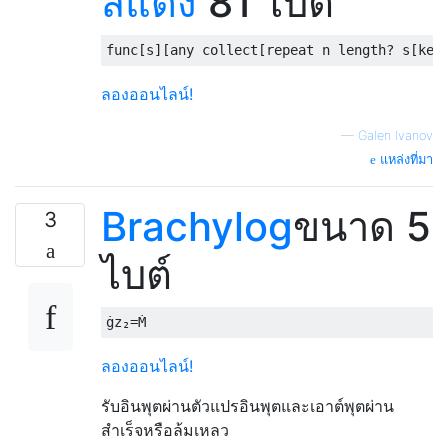
สีแดง
81 ไบต์
ลองออนไลน์!
—
Galen Ivanov
แหล่งที่มา
Brachylog
ขนาด 5
3
ไบต์
ลองออนไลน์!
รับอินพุตผ่านตัวแปรอินพุตและเอาต์พุตผ่าน
สำเร็จหรือล้มเหลว