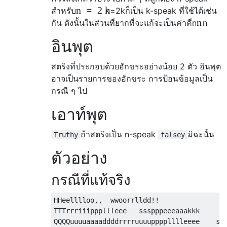
n
=
2
k
สำหรับ
n
=
2
k
ก็เป็น k-speak ที่ใช้ได้เช่น
n
กัน ดังนั้นในส่วนที่ยากที่จะแก้จะเป็นค่าคี่n
n
อินพุต
สตริงที่ประกอบด้วยอักขระอย่างน้อย 2 ตัว อินพุต
อาจเป็นรายการของอักขระ การป้อนข้อมูลเป็น
กรณี ๆ ไป
เอาท์พุต
ถ้าสตริงเป็น n-speak
มิฉะนั้น
Truthy
falsey
ตัวอย่าง
กรณีที่แท้จริง
HHeelllloo,,  wwoorrlldd!!

TTTrrriiipppllleee   ssspppeeeaaakkk

QQQQuuuuaaaaddddrrrruuuupppplllleeee    sss