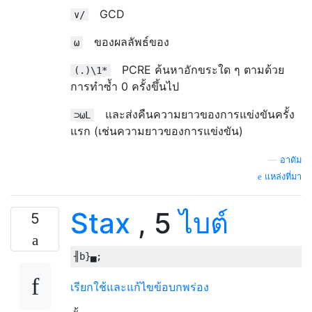
GCD
∨/
ของผลลัพธ์ของ
⍵
PCRE ค้นหาอักขระใด ๆ ตามด้วย
(.)\1*
การทำซ้ำ 0 ครั้งขึ้นไป
และส่งคืนความยาวของการแข่งขันครั้ง
⊃⍵L
แรก (เช่นความยาวของการแข่งขัน)
—
อาดัม
แหล่งที่มา
Stax
, 5
ไบต์
5
เรียกใช้และแก้ไขข้อบกพร่อง