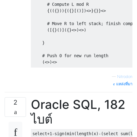
      # Compute L mod R

      {(({})){({}[()])<>}{}}<>

      # Move R to left stack; finish comput
      ([{}()]({}<>)<>)

    }

    # Push 0 for new run length

    (<>)<>

  }{}

—
Nitrodon
แหล่งที่มา
}

Oracle SQL, 182
# Output GCD-1

2
ไบต์