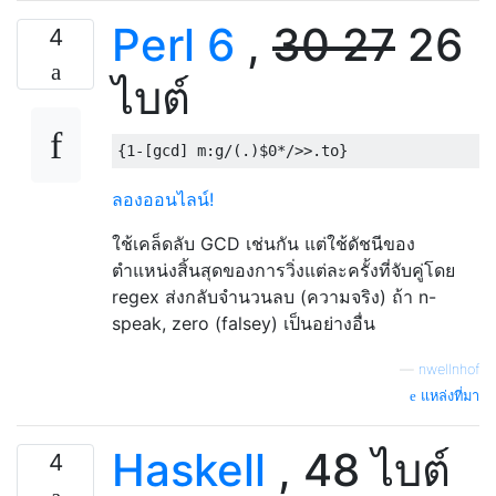
Perl 6
,
30
27
26
4
ไบต์
{
1
-[
gcd
]
 m
:
g
/(.)
$0
*/>>.
to
}
ลองออนไลน์!
ใช้เคล็ดลับ GCD เช่นกัน แต่ใช้ดัชนีของ
ตำแหน่งสิ้นสุดของการวิ่งแต่ละครั้งที่จับคู่โดย
regex ส่งกลับจำนวนลบ (ความจริง) ถ้า n-
speak, zero (falsey) เป็นอย่างอื่น
—
nwellnhof
แหล่งที่มา
Haskell
, 48 ไบต์
4