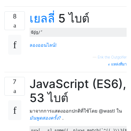
เยลลี่
5 ไบต์
8
ลองออนไลน์!
—
Erik the Outgolfer
แหล่งที่มา
JavaScript (ES6),
7
53 ไบต์
มาจากการแสดงออกปกติที่ใช้โดย @wastl ใน
มันพูดสองครั้ง?
.
s
=>[...
s
].
some
((
_
,
n
)=>
s
.
match
(`^((.)
\\
2
{
$
{