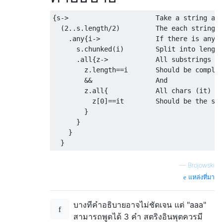
{s->                      Take a string as 
  (2..s.length/2)         The each string n
    .any{i->              If there is any n
      s.chunked(i)        Split into length
      .all{z->            All substrings z

        z.length==i       Should be complet
        &&                And

        z.all{            All chars (it)

          z[0]==it        Should be the sam
        }

      }

    }

—
Brojowski
แหล่งที่มา
บางทีคำอธิบายอาจไม่ชัดเจน แต่ "aaa"
สามารถพูดได้ 3 คำ สตริงอินพุตควรมี