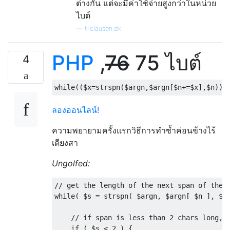
ต่างกัน แต่จะมีค่าใช้จ่ายสูงกว่าในหน่วย
ไบต์
—
t-clausen.dk
PHP
,
76
75 ไบต์
4
while
((
$x
=
strspn
(
$argn
,
$argn
[
$n
+=
$x
],
$n
))>
ลองออนไลน์!
ความพยายามครั้งแรกวิธีการทำซ้ำค่อนข้างไร้
เดียงสา
Ungolfed:
// get the length of the next span of the 
while
(
 $s 
=
 strspn
(
 $argn
,
 $argn
[
 $n 
],
 $n
// if span is less than 2 chars long, 
if
(
 $s 
<
2
)
{