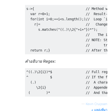
s
->{
// Method wi
  var r
=
0
>
1
;
//  Result-b
for
(
int
 i
=
0
;++
i
<
s
.
length
();)
//  Loop `i`
    r
|=
//   Change 
      s
.
matches
(
"((.)\\2{"
+
i
+
"})*"
);
//    The in
// NOTE: Str
//       tra
return
 r
;}
// After the
คำอธิบาย Regex:
^((.)
\2
{
i
})*
$                 
// Full rege
^
           $                 
// If the fu
(.)
//  A charac
     \2
{
i
}
//  Appended
(
)*
//  And that
—
Kevin Cruijssen
แหล่งที่มา