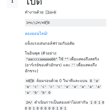
ไบต์
ทำงานด้วย
⎕io←0
1
≠∨/⍸
2
≠/∊
0
⍞
0
ลองออนไลน์!
แข็งแรงเล่นกอล์ฟร่วมกับอดัม
ในอินพุต (ตัวอย่าง:
ใช้
เพื่อแสดงถึงสตริง
"aaccccaaaaaabb"
""
(อาร์เรย์ของตัวอักษร) และ
เพื่อแสดงถึง
''
อักขระ)
ล้อมรอบด้วย 0 วินาทีและแบน
∊0⍞0
0 'a'
'a' 'c' 'c' 'c' 'c' 'a' 'a' 'a' 'a' 'a'
'a' 'b' 'b' 0
ดำเนินการเป็นสองเท่าไม่เท่ากัน
2≠/
1 0 1 0
0 0 1 0 0 0 0 0 1 0 1