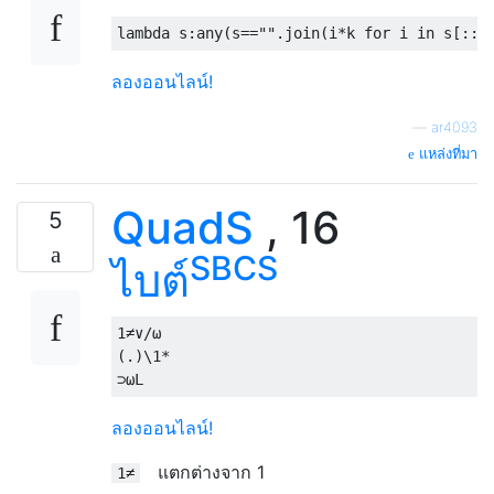
lambda
 s
:
any
(
s
==
""
.
join
(
i
*
k 
for
 i 
in
 s
[::
k
ลองออนไลน์!
—
ar4093
แหล่งที่มา
QuadS
, 16
5
SBCS
ไบต์
1
≠∨/⍵
(.)
\1
*
⊃⍵
L
ลองออนไลน์!
แตกต่างจาก 1
1≠