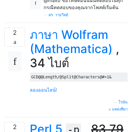
@maxb ขอโทษตอนนี้ฉันทดสอบในทุก
กรณีทดสอบของคุณจากโพสต์เริ่มต้น
—
ดร. วายวิทย์
ภาษา Wolfram
2
(Mathematica)
,
34 ไบต์
ลองออนไลน์!
—
โรมัน
แหล่งที่มา
Perl 5
,
83
79
2
-p