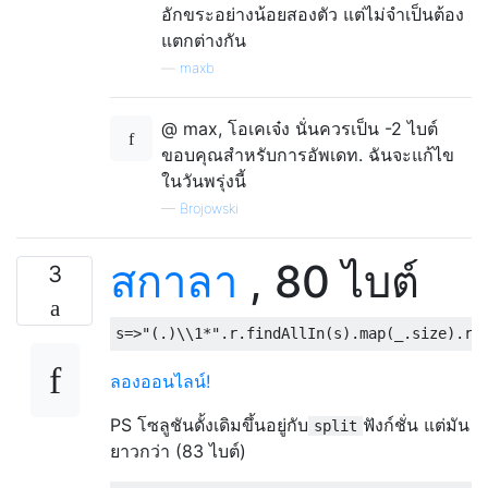
อักขระอย่างน้อยสองตัว แต่ไม่จำเป็นต้อง
แตกต่างกัน
—
maxb
@ max, โอเคเจ๋ง นั่นควรเป็น -2 ไบต์
ขอบคุณสำหรับการอัพเดท. ฉันจะแก้ไข
ในวันพรุ่งนี้
—
Brojowski
สกาลา
, 80 ไบต์
3
s
=>
"(.)\\1*"
.
r
.
findAllIn
(
s
).
map
(
_
.
size
).
re
ลองออนไลน์!
PS โซลูชันดั้งเดิมขึ้นอยู่กับ
ฟังก์ชั่น แต่มัน
split
ยาวกว่า (83 ไบต์)