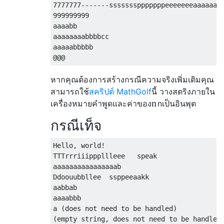
7777777-------ssssssspppppppeeeeeeeaaaaaaak
999999999

aaaabb

aaaaaaaabbbbcc

aaaaabbbbb

หากคุณต้องการสร้างกรณีความจริงเพิ่มเติมคุณ
สามารถใช้
สคริปต์ MathGolf
นี้ วางสตริงภายใน
n
เครื่องหมายคำพูดและค่าของ
n
เป็นอินพุต
กรณีเท็จ
Hello, world!

TTTrrriiipppllleee   speak

aaaaaaaaaaaaaaaab

Ddoouubbllee  ssppeeaakk

aabbab

aaaabbb

a (does not need to be handled)
