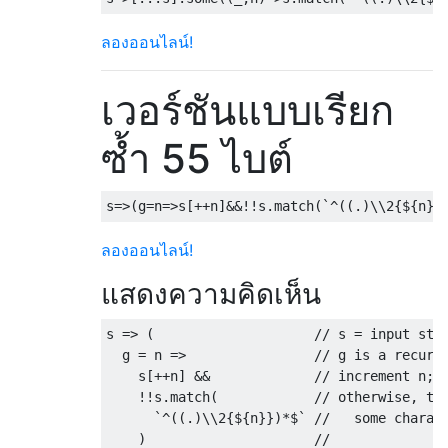
ลองออนไลน์!
เวอร์ชันแบบเรียก
ซ้ำ 55 ไบต์
s
=>(
g
=
n
=>
s
[++
n
]&&!!
s
.
match
(`^((.)
\\
2
{
$
{
n
}}
ลองออนไลน์!
แสดงความคิดเห็น
s 
=>
(
// s = input str
  g 
=
 n 
=>
// g is a recurs
    s
[++
n
]
&&
// increment n; 
!!
s
.
match
(
// otherwise, te
`^((.)
\\
2
{
$
{
n
}})*
$
`
//   some charac
)
//