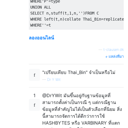
WHERE
'P'
=
UNION
ALL
SELECT
 n
,
stuff
(
t
,
1
,
n
,
''
)
FROM
WHERE
left
(
t
,
n
)
collate
 Thai_Bin
=
replicate
(
WHERE
''
=
t
ลองออนไลน์
—
t-clausen.dk
แหล่งที่มา
"เปรียบเทียบ Thai_Bin" จำเป็นหรือไม่
—
Dr Y Wit
1
@DrYWit มันขึ้นอยู่กับฐานข้อมูลที่
สามารถตั้งค่าเป็นกรณี ๆ แต่กรณีฐาน
ข้อมูลที่สำคัญไม่ได้เป็นตัวเลือกที่นิยม สิ่ง
นี้สามารถจัดการได้ดีกว่าการใช้
HASHBYTES หรือ VARBINARY ที่แตก