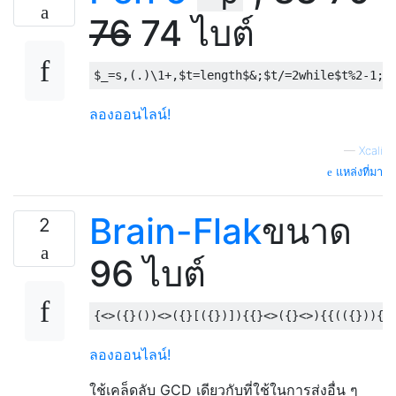
76
74 ไบต์
$_
=
s
,(.)
\1
+,
$t
=
length$
&;
$t
/=
2while
$t
%
2
-
1
;
$
ลองออนไลน์!
—
Xcali
แหล่งที่มา
Brain-Flak
ขนาด
2
96 ไบต์
ลองออนไลน์!
ใช้เคล็ดลับ GCD เดียวกับที่ใช้ในการส่งอื่น ๆ