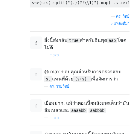
s
=>(
s
+
s
).
split
(
"(.)(?!\\1)"
).
map
(
_
.
size
+
1
)
—
ดร. วิทย์
แหล่งที่มา
สิ่งนี้ส่งกลับ
สำหรับอินพุต
โชค
true
aab
ไม่ดี
—
maxb
@ max ขอบคุณสำหรับการตรวจสอบ
แทนที่ด้วย
เพื่อจัดการว่า
s.
(s+s).
—
ดร. วายวิทย์
เยี่ยมมาก! แม้ว่าตอนนี้ผมสังเกตเห็นว่ามัน
ล้มเหลวและ
aaaabb
aabbbb
—
maxb