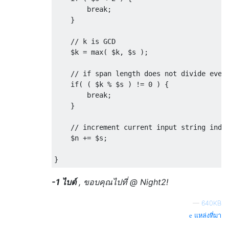
break
;
}
// k is GCD
    $k 
=
 max
(
 $k
,
 $s 
);
// if span length does not divide even
if
(
(
 $k 
%
 $s 
)
!=
0
)
{
break
;
}
// increment current input string inde
    $n 
+=
 $s
;
}
-1 ไบต์
, ขอบคุณไปที่ @ Night2!
—
640KB
แหล่งที่มา