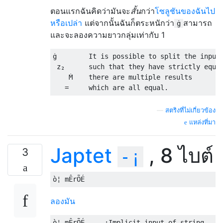
ตอนแรกฉันคิดว่ามันจะ
สั้น
กว่า
โซลูชันของฉันไป
หรือเปล่า
แต่จากนั้นฉันก็ตระหนักว่า
สามารถ
ġ
และจะลองความยาวกลุ่มเท่ากับ 1
ġ        It is possible to split the input 
 z₂      such that they have strictly equal
    Ṁ    there are multiple results

—
สตริงที่ไม่เกี่ยวข้อง
แหล่งที่มา
Japtet
, 8 ไบต์
3
-¡
ลองมัน
ò¦ mÊrÕÉ     :Implicit input of string
