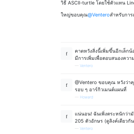
วิธี ASCII-turtle โดยใช้ตัวแทน L
ใหญ่ขอบคุณ
@Ventero
สำหรับการเล
คาดหวังสิ่งนี้เพิ่มขึ้นอีกเล็
มีการเพิ่มเพื่อตอบสนองความต
—
Ventero
@Ventero ขอบคุณ หวังว่าคุ
รอบ ๆ อาร์กิวเมนต์แผนที่
—
Howard
แน่นอน! ฉันเพิ่งตระหนักว่าม
205 ตัวอักษร (ดูลิงค์เดียวก
—
Ventero