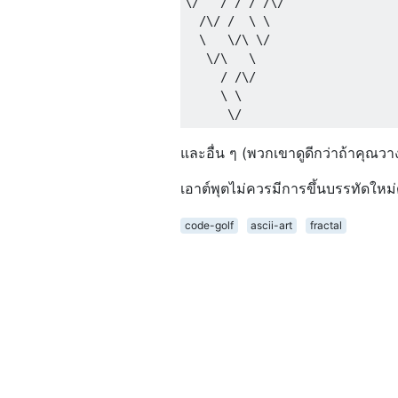
\/   / / / /\/

  /\/ /  \ \

  \   \/\ \/

   \/\   \

     / /\/

     \ \

และอื่น ๆ (พวกเขาดูดีกว่าถ้าคุณวา
เอาต์พุตไม่ควรมีการขึ้นบรรทัดใหม
code-golf
ascii-art
fractal