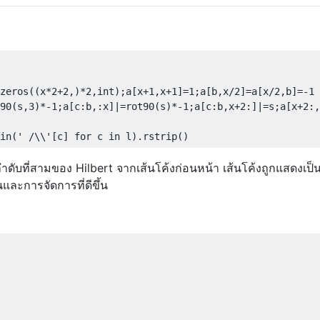
zeros((x*2+2,)*2,int);a[x+1,x+1]=1;a[b,x/2]=a[x/2,b]=-1

90(s,3)*-1;a[c:b,:x]|=rot90(s)*-1;a[c:b,x+2:]|=s;a[x+2:,
นโค้งลำดับที่สามของ Hilbert จากเส้นโค้งก่อนหน้า เส้นโค้งถูกแสดงเป็
และการจัดการที่ดีขึ้น