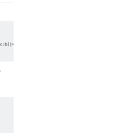
c:b]|=s

น