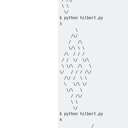
 \ \

  \/

$ python hilbert.py

3

       \

     /\/

    /   /\

    \/\ \ \

  /\  / / /

 / /  \/  \/\

 \ \/\  /\   \

\/   / / / /\/

  /\/ /  \ \

  \   \/\ \/

   \/\   \

     / /\/

     \ \

      \/

$ python hilbert.py

4

              /
