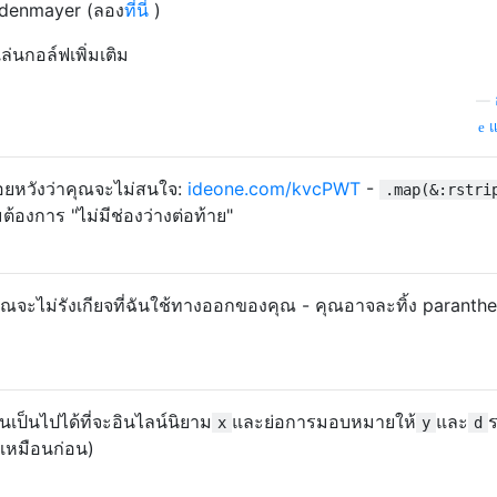
indenmayer (ลอง
ที่นี่
)
่นกอล์ฟเพิ่มเติม
—
แ
กน้อยหวังว่าคุณจะไม่สนใจ:
ideone.com/kvcPWT
-
.map(&:rstri
้องการ "ไม่มีช่องว่างต่อท้าย"
ณจะไม่รังเกียจที่ฉันใช้ทางออกของคุณ - คุณอาจละทิ้ง paranth
ันเป็นไปได้ที่จะอินไลน์นิยาม
และย่อการมอบหมายให้
และ
x
y
d
ันเหมือนก่อน)