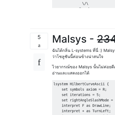
              \/\

            /\   \

           / / /\/

           \ \ \  /\

         /\/  \/  \ \

        /   /\  /\/ /

Malsys -
23
        \/\ \ \ \   \/\

5
      /\  / /  \ \/\   \

     / /  \/ /\/   / /\/

ฉันได้กลิ่น L-systems ที่นี่ :) Mal
     \ \/\  /   /\/ /   /\

ว่าโซลูชันนี้ค่อนข้างน่าสนใจ
   /\/   /  \/\ \   \/\ \ \

  /   /\/ /\  / / /\  / / /

ไวยากรณ์ของ Malsys นั้นไม่ค่อยดีส
  \/\ \  / /  \/ / /  \/  \/\

อ่านและแสดงออกได้
/\   \ \ \ \/\   \ \/\  /\   \

 / /\/  \/   / /\/   / / / /\/

lsystem HilbertCurveAscii {

 \ \  /\  /\/  \  /\/ /  \ \

    set symbols axiom = R;

  \/  \ \ \  /\/  \   \/\ \/

    set iterations = 5;

    /\/ / / /   /\ \/\   \

    set rightAngleSlashMode = 
    \   \/  \/\ \ \  / /\/

    interpret F as DrawLine;

     \/\  /\  / / /  \ \

    interpret + as TurnLeft;

       / / /  \/  \/\ \/
