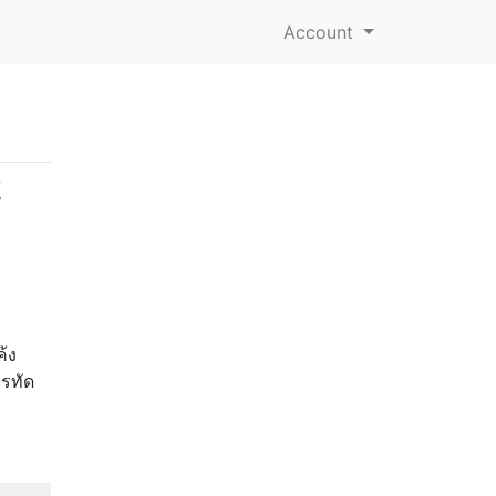
Account
้
ค้ง
รรทัด