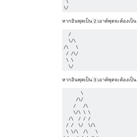
 \

หากอินพุตเป็น
เอาต์พุตจะต้องเป็น
2
  /

  \/\

/\   \

 / /\/

 \ \

หากอินพุตเป็น
เอาต์พุตจะต้องเป็น
3
       \

     /\/

    /   /\

    \/\ \ \

  /\  / / /

 / /  \/  \/\

 \ \/\  /\   \
