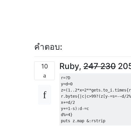
คำตอบ:
Ruby,
247
230
205
10
r=?D

y=d=0

z=(1..2*x=2**gets.to_i.times{r
r.bytes{|c|c>99?(z[y-=s=-~d/2%
x+=d/2

y+=1-s):d-=c

d%=4}
