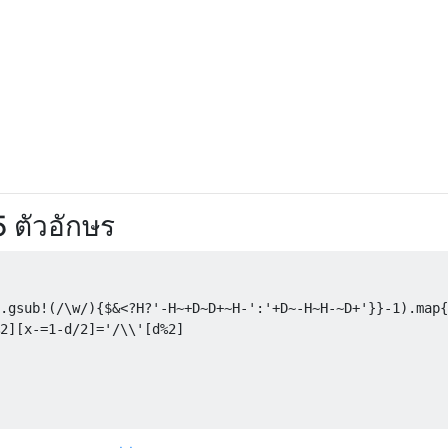
 ตัวอักษร
.gsub!(/\w/){$&<?H?'-H~+D~D+~H-':'+D~-H~H-~D+'}}-1).map{
2][x-=1-d/2]='/\\'[d%2]
