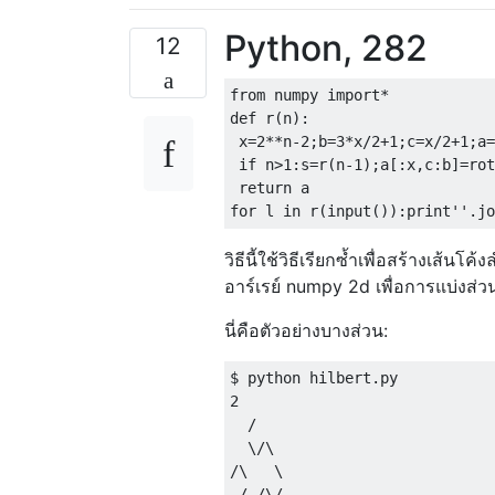
Python, 282
12
from numpy import*

def r(n):

 x=2**n-2;b=3*x/2+1;c=x/2+1;a=
 if n>1:s=r(n-1);a[:x,c:b]=rot
 return a

วิธีนี้ใช้วิธีเรียกซ้ำเพื่อสร้างเส้
อาร์เรย์ numpy 2d เพื่อการแบ่งส่วน
นี่คือตัวอย่างบางส่วน:
$ python hilbert.py

2

  /

  \/\

/\   \

 / /\/
