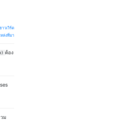
ฮาวเวิร์ด
หล่งที่มา
ต้อง
p)
eses
รวม