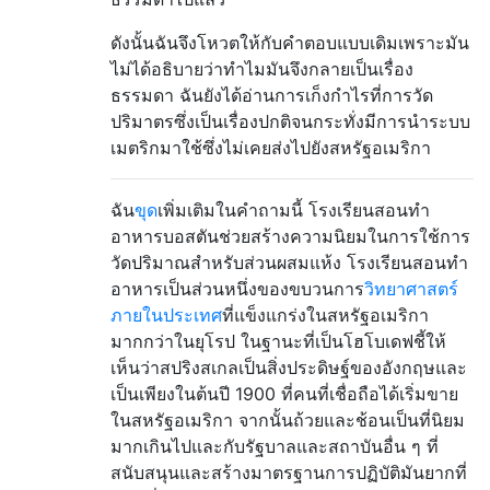
ดังนั้นฉันจึงโหวตให้กับคำตอบแบบเดิมเพราะมัน
ไม่ได้อธิบายว่าทำไมมันจึงกลายเป็นเรื่อง
ธรรมดา ฉันยังได้อ่านการเก็งกำไรที่การวัด
ปริมาตรซึ่งเป็นเรื่องปกติจนกระทั่งมีการนำระบบ
เมตริกมาใช้ซึ่งไม่เคยส่งไปยังสหรัฐอเมริกา
ฉัน
ขุด
เพิ่มเติมในคำถามนี้ โรงเรียนสอนทำ
อาหารบอสตันช่วยสร้างความนิยมในการใช้การ
วัดปริมาณสำหรับส่วนผสมแห้ง โรงเรียนสอนทำ
อาหารเป็นส่วนหนึ่งของขบวนการ
วิทยาศาสตร์
ภายในประเทศ
ที่แข็งแกร่งในสหรัฐอเมริกา
มากกว่าในยุโรป ในฐานะที่เป็นโฮโบเดฟชี้ให้
เห็นว่าสปริงสเกลเป็นสิ่งประดิษฐ์ของอังกฤษและ
เป็นเพียงในต้นปี 1900 ที่คนที่เชื่อถือได้เริ่มขาย
ในสหรัฐอเมริกา จากนั้นถ้วยและช้อนเป็นที่นิยม
มากเกินไปและกับรัฐบาลและสถาบันอื่น ๆ ที่
สนับสนุนและสร้างมาตรฐานการปฏิบัติมันยากที่