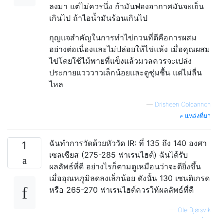
ลงมา แต่ไม่ควรนึ่ง ถ้ามันฟองอากาศมันจะเย็น
เกินไป ถ้าไอน้ำมันร้อนเกินไป
กุญแจสำคัญในการทำไข่กวนที่ดีคือการผสม
อย่างต่อเนื่องและไม่ปล่อยให้ไข่แห้ง เมื่อคุณผสม
ไข่โดยใช้ไม้พายที่แข็งแล้วมวลควรจะเปล่ง
ประกายแวววาวเล็กน้อยและดูชุ่มชื้น แต่ไม่ลื่น
ไหล
—
Drisheen Colcannon
แหล่งที่มา
ฉันทำการวัดด้วยหัววัด IR: ที่ 135 ถึง 140 องศา
1
เซลเซียส (275-285 ฟาเรนไฮต์) ฉันได้รับ
ผลลัพธ์ที่ดี อย่างไรก็ตามดูเหมือนว่าจะดียิ่งขึ้น
เมื่ออุณหภูมิลดลงเล็กน้อย ดังนั้น 130 เซนติเกรด
หรือ 265-270 ฟาเรนไฮต์ควรให้ผลลัพธ์ที่ดี
—
Ole Bjørsvik