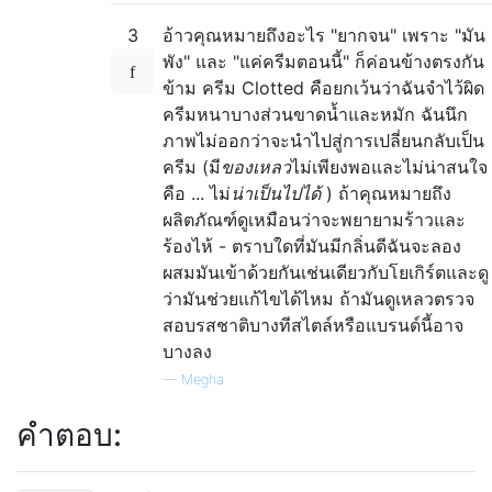
3
อ้าวคุณหมายถึงอะไร "ยากจน" เพราะ "มัน
พัง" และ "แค่ครีมตอนนี้" ก็ค่อนข้างตรงกัน
ข้าม ครีม Clotted คือยกเว้นว่าฉันจำไว้ผิด
ครีมหนาบางส่วนขาดน้ำและหมัก ฉันนึก
ภาพไม่ออกว่าจะนำไปสู่การเปลี่ยนกลับเป็น
ครีม (มี
ของเหลว
ไม่เพียงพอและไม่น่าสนใจ
คือ ... ไม่
น่าเป็นไปได้
) ถ้าคุณหมายถึง
ผลิตภัณฑ์ดูเหมือนว่าจะพยายามร้าวและ
ร้องไห้ - ตราบใดที่มันมีกลิ่นดีฉันจะลอง
ผสมมันเข้าด้วยกันเช่นเดียวกับโยเกิร์ตและดู
ว่ามันช่วยแก้ไขได้ไหม ถ้ามันดูเหลวตรวจ
สอบรสชาติบางทีสไตล์หรือแบรนด์นี้อาจ
บางลง
—
Megha
คำตอบ: