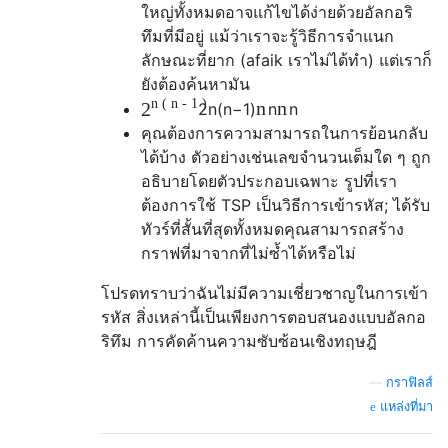
ใหญ่ทั้งหมดอาจแก้ไขได้ง่ายด้วยอัลกอริ
ทึมที่มีอยู่ แม้ว่าเราจะรู้วิธีการจำแนก
ลักษณะที่ยาก (afaik เราไม่ได้ทำ) แต่เราก็
ยังต้องค้นหามัน
n
(
n
-
1
)
n
n
2
2
n
(
n
−
1
)
n
n
คุณต้องการความสามารถในการย้อนกลับ
ได้บ้าง ตัวอย่างเช่นเลขจำนวนเต็มใด ๆ ถูก
อธิบายโดยตัวประกอบเฉพาะ รูปที่เรา
ต้องการใช้ TSP เป็นวิธีการเข้ารหัส; ได้รับ
ทัวร์ที่สั้นที่สุดทั้งหมดคุณสามารถสร้าง
กราฟที่มาจากที่ไม่ซ้ำได้หรือไม่
โปรดทราบว่าฉันไม่มีความเชี่ยวชาญในการเข้า
รหัส สิ่งเหล่านี้เป็นเพียงการตอบสนองแบบอัลกอ
ริทึม การคัดค้านความซับซ้อนเชิงทฤษฎี
—
กราฟิลส์
แหล่งที่มา