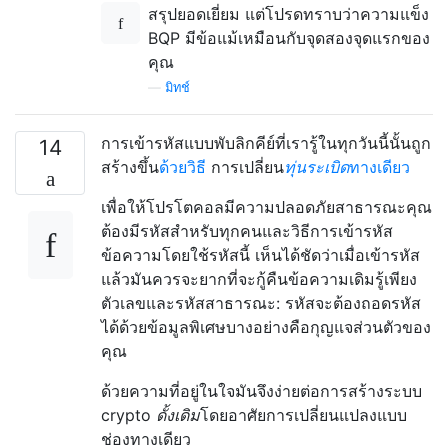
สรุปยอดเยี่ยม แต่โปรดทราบว่าความแข็ง
BQP มีข้อแม้เหมือนกับจุดสองจุดแรกของ
คุณ
—
มิทช์
การเข้ารหัสแบบพับลิกคีย์ที่เรารู้ในทุกวันนี้นั้นถูก
14
สร้างขึ้น
ด้วยวิธี
การเปลี่ยน
ทุ่นระเบิด
ทางเดียว
เพื่อให้โปรโตคอลมีความปลอดภัยสาธารณะคุณ
ต้องมีรหัสสำหรับทุกคนและวิธีการเข้ารหัส
ข้อความโดยใช้รหัสนี้ เห็นได้ชัดว่าเมื่อเข้ารหัส
แล้วมันควรจะยากที่จะกู้คืนข้อความเดิมรู้เพียง
ตัวเลขและรหัสสาธารณะ: รหัสจะต้องถอดรหัส
ได้ด้วยข้อมูลพิเศษบางอย่างคือกุญแจส่วนตัวของ
คุณ
ด้วยความที่อยู่ในใจมันจึงง่ายต่อการสร้างระบบ
crypto
ดั้งเดิม
โดยอาศัยการเปลี่ยนแปลงแบบ
ช่องทางเดียว