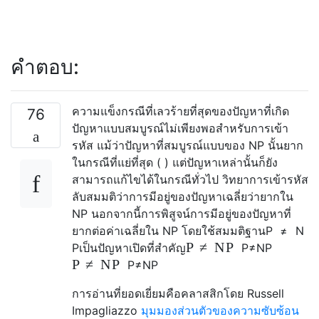
คำตอบ:
ความแข็งกรณีที่เลวร้ายที่สุดของปัญหาที่เกิด
76
ปัญหาแบบสมบูรณ์ไม่เพียงพอสำหรับการเข้า
รหัส แม้ว่าปัญหาที่สมบูรณ์แบบของ NP นั้นยาก
ในกรณีที่แย่ที่สุด (
) แต่ปัญหาเหล่านั้นก็ยัง
สามารถแก้ไขได้ในกรณีทั่วไป วิทยาการเข้ารหัส
ลับสมมติว่าการมีอยู่ของปัญหาเฉลี่ยว่ายากใน
NP นอกจากนี้การพิสูจน์การมีอยู่ของปัญหาที่
ยากต่อค่าเฉลี่ยใน NP โดยใช้สมมติฐาน
P
≠
N
P
≠
N
P
P
เป็นปัญหาเปิดที่สำคัญ
P
≠
N
P
P
≠
N
P
P
≠
N
P
การอ่านที่ยอดเยี่ยมคือคลาสสิกโดย Russell
Impagliazzo
มุมมองส่วนตัวของความซับซ้อน