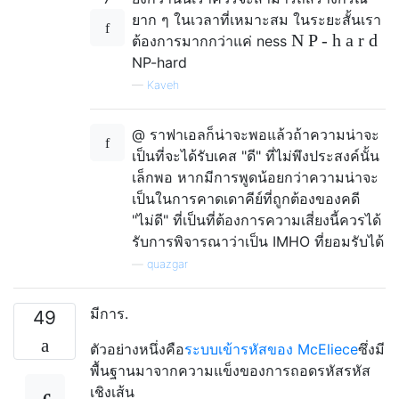
ยาก ๆ ในเวลาที่เหมาะสม ในระยะสั้นเรา
N
P
-
h
a
r
d
ต้องการมากกว่าแค่
ness
N
P
-
h
a
r
d
—
Kaveh
@ ราฟาเอลก็น่าจะพอแล้วถ้าความน่าจะ
เป็นที่จะได้รับเคส "ดี" ที่ไม่พึงประสงค์นั้น
เล็กพอ หากมีการพูดน้อยกว่าความน่าจะ
เป็นในการคาดเดาคีย์ที่ถูกต้องของคดี
"ไม่ดี" ที่เป็นที่ต้องการความเสี่ยงนี้ควรได้
รับการพิจารณาว่าเป็น IMHO ที่ยอมรับได้
—
quazgar
มีการ.
49
ตัวอย่างหนึ่งคือ
ระบบเข้ารหัสของ McEliece
ซึ่งมี
พื้นฐานมาจากความแข็งของการถอดรหัสรหัส
เชิงเส้น