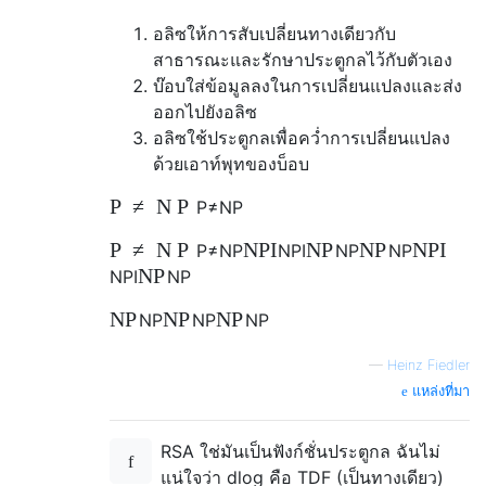
อลิซให้การสับเปลี่ยนทางเดียวกับ
สาธารณะและรักษาประตูกลไว้กับตัวเอง
บ๊อบใส่ข้อมูลลงในการเปลี่ยนแปลงและส่ง
ออกไปยังอลิซ
อลิซใช้ประตูกลเพื่อคว่ำการเปลี่ยนแปลง
ด้วยเอาท์พุทของบ็อบ
P
≠
N
P
P
≠
N
P
P
≠
N
P
N
P
I
N
P
N
P
N
P
I
P
≠
N
P
N
P
I
N
P
N
P
N
P
N
P
I
N
P
N
P
N
P
N
P
N
P
N
P
N
P
—
Heinz Fiedler
แหล่งที่มา
RSA ใช่มันเป็นฟังก์ชั่นประตูกล ฉันไม่
แน่ใจว่า dlog คือ TDF (เป็นทางเดียว)