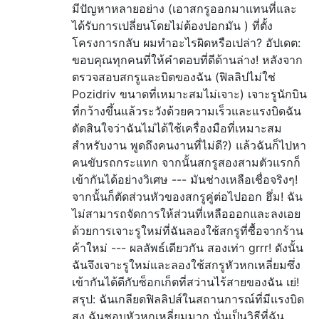
มีปัญหาหลายอย่าง (เอาสกรูออกมาแทนที่และ
ได้รับการเปลี่ยนโดยไม่ต้องปอกมัน ) ที่ตั้ง
โครงการกลับ ผมทำอะไรผิดหรือเปล่า? อัปเดต:
ขอบคุณทุกคนที่ให้คำตอบที่ดีด้านล่าง! หลังจาก
ตรวจสอบสกรูและบิตของฉัน (ฟิลลิปไม่ใช่
Pozidriv ขนาดที่เหมาะสมไม่เจาะ) เจาะรูนักบิน
ที่กว้างขึ้นแล้วระวังด้วยความเร็วและแรงบิดฉัน
ตัดสินใจว่าฉันไม่ได้ใช้เครื่องมือที่เหมาะสม
สำหรับงาน พูดถึงคนงานที่ไม่ดี?) แล้วฉันก็ไปหา
คนขับรถกระแทก จากนั้นสกรูสองสามตัวแรกก็
เข้ากันได้อย่างวิเศษ --- มันช่างเหลือเชื่อจริงๆ!
จากนั้นก็ตัดส่วนหัวของสกรูคู่ต่อไปออก ฮึ่ม! ฉัน
ไม่สามารถจัดการให้ส่วนที่เหลือออกและลงเอย
ด้วยการเจาะรูใหม่ที่ฉันลองใช้สกรูที่ซื้อจากร้าน
ค้าใหม่ --- ผลลัพธ์เดียวกัน สองเท่า grrr! ดังนั้น
ฉันจึงเจาะรูใหม่และลองใช้สกรูหัวหกเหลี่ยมซึ่ง
เข้ากันได้ดีกับซ็อกเก็ตที่สว่านไร้สายของฉัน เย่!
สรุป: ฉันเกลียดฟิลลิปส์ในสถานการณ์ที่มีแรงบิด
สูง ฉันชอบหัวหกเหลี่ยมมาก นั่นเป็นวิธีที่ฉัน