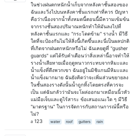
ในช่วงฝนตกหนักน้ำเก็บจากหลังคาชั้นสองของ
ฉันและวิ่งไปบนหลังคาชั้นแรกเท่าที่ควร ปัญหา
คือว่าเนื่องจากน้ำทั้งหมดนี้ตอนนี้มีความเข้มข้น
จากรางชั้นสองปริมาณหนักทำให้มันลงไปที่
หลังคาชั้นแรกและ "กระโดดข้าม" รางน้ำ มีวิธี
ใดที่จะป้องกันไม่ให้สิ่งนี้เกิดขึ้นและนี่เป็นผลปกติ
ที่เกิดจากฝนตกหนักหรือไม่ ฉันเคยดูที่ "gusher
guards" แต่ได้รับคำเตือนว่าสิ่งเหล่านี้อาจทำให้
รางน้ำเสียหายเมื่อฤดูหนาวกระทบจากหิมะและ
น้ำแข็งที่ดึงพวกเขา ฉันอยู่ในมิชิแกนมีหิมะและ
น้ำแข็งมากมาย ฉันยังคิดว่าจะเพิ่มส่วนขยายลง
ในชั้นสองรางดังนั้นน้ำถูกทิ้งโดยตรงที่ควรจะ
เป็น แต่ฉันกลัวว่ามันจะโผล่ออกมาเหมือนนิ้วหัว
แม่มือเจ็บและดูไร้สาระ ข้อเสนอแนะใด ๆ มีวิธี
"มาตรฐาน" ในการจัดการกับสถานการณ์นี้หรือ
ไม่?
123
water
roof
gutters
rain