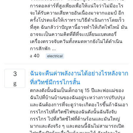
การดอลล่าร์ที่สูงเพียงเพื่อให้แน่ใจว่าไม่มีอะไร
จะได้รับความเสียหายอันเนื่องมาจากแอมป์ อีก
ครั้งโปรดแจ้งให้เราทราบวิธีดำเนินการโดยเร็ว
ที่สุด ฉันกลัวว่าปัญหานี้อาจทำให้เกิดไฟไหม้ มัน
อาจจะเป็นความคิดที่ดีที่จะเปลี่ยนแบตเตอรี่
เครื่องตรวจจับควันทั้งหมดหากยังไม่ได้ดำเนิน
การสักพัก …
40
electrical
ฉันจะคืนค่าพลังงานได้อย่างไรหลังจาก
3
ที่สวิทช์มีกรรไกรสั้น
ตกลงดังนั้นฉันเป็นเด็กอายุ 15 ปีและพ่อแม่ของ
ฉันไปที่บ้านบ้านของฉันอยู่ระหว่างการปรับปรุง
และฉันต้องการที่จะดูว่าจะเกิดอะไรขึ้นถ้าฉันเอา
กรรไกรไปที่สวิตช์ไฟของฉันดังนั้นฉันจึงจับ
กรรไกร ไปที่สวิตช์ไฟที่ด้านร้อนและมันใหญ่
มากและดังจริง ๆ และตอนนี้ฉันไม่สามารถเปิด
ไฟหรือเปิดร้านอื่นในห้องนอนได้ ฉันทำอะไร