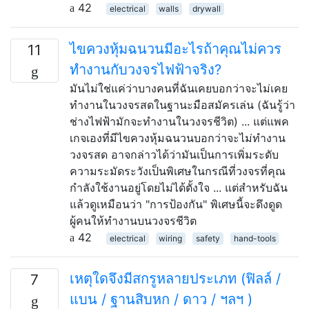
42
electrical
walls
drywall
ไขควงหุ้มฉนวนมีอะไรถ้าคุณไม่ควร
11
ทำงานกับวงจรไฟฟ้าจริง?
มันไม่ใช่แค่ว่าบางคนที่ฉันเคยบอกว่าจะไม่เคย
ทำงานในวงจรสดในฐานะมือสมัครเล่น (ฉันรู้ว่า
ช่างไฟฟ้ามักจะทำงานในวงจรชีวิต) ... แต่แพค
เกจเองที่มีไขควงหุ้มฉนวนบอกว่าจะไม่ทำงาน
วงจรสด อาจกล่าวได้ว่ามันเป็นการเพิ่มระดับ
ความระมัดระวังเป็นพิเศษในกรณีที่วงจรที่คุณ
กำลังใช้งานอยู่โดยไม่ได้ตั้งใจ ... แต่สำหรับฉัน
แล้วดูเหมือนว่า "การป้องกัน" พิเศษนี้จะดึงดูด
ผู้คนให้ทำงานบนวงจรชีวิต
42
electrical
wiring
safety
hand-tools
เหตุใดจึงมีสกรูหลายประเภท (ฟิลล์ /
7
แบน / ฐานสิบหก / ดาว / ฯลฯ )