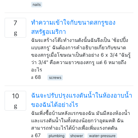
nails
ทำความเข้าใจกับขนาดสกรูของ
7
สหรัฐอเมริกา
ฉันจะสร้างโต๊ะทำงานดังนั้นฉันจึงเป็น 'ช้อปปิ้ง
แบบสกรู' ฉันต้องการคำอธิบายเกี่ยวกับขนาด
ของสกรูเมื่อโฆษณาเป็นตัวอย่าง 6 x 3/4 "ฉันรู้
ว่า 3/4" คือความยาวของสกรู แต่ 6 หมายถึง
อะไร
68
screws
ฉันจะปรับปรุงแรงดันน้ำในห้องอาบน้ำ
10
ของฉันได้อย่างไร
ฉันเพิ่งซื้อบ้านหลังแรกของฉัน มันมีสองห้องน้ำ
และแรงดันน้ำในทั้งสองน้อยกว่าอุดมคติ ฉัน
สามารถทำอะไรได้บ้างเพื่อเพิ่มแรงกดดัน
67
plumbing
shower
water-pressure