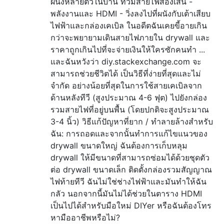
ผนังหลายตัวในบ้าน ทีวีมีสายไฟสองเส้น -
พลังงานและ HDMI - วิ่งลงไปที่ผนังกับเต้าเสียบ
ไฟฟ้าและกล่องเคเบิล ในอดีตฉันเคยขี้อายเกิน
กว่าจะพยายามเดินสายไฟภายใน drywall และ
ราคาถูกเกินไปที่จะจ่ายเงินให้ใครซักคนทำ ...
และฉันหวังว่า diy.stackexchange.com จะ
สามารถช่วยชีวิตได้ เป็นวิธีที่ง่ายที่สุดและไม่
จำกัด อย่างน้อยที่สุดในการใช้สายเคเบิลจาก
ด้านหลังทีวี (สูงประมาณ 4-6 ฟุต) ไปยังกล่อง
รวมสายไฟที่อยู่บนพื้น (โดยปกติจะสูงประมาณ
3-4 นิ้ว) วิธีแก้ปัญหาที่ยาก / ทำลายล้างสำหรับ
ฉัน: การถอดและจากนั้นทำการแก้ไขแนวของ
drywall ขนาดใหญ่ ฉันต้องการเก็บหลุม
drywall ให้มีขนาดที่สามารถซ่อมได้ด้วยชุดตัว
ต่อ drywall ขนาดเล็ก ติดตั้งกล่องรวมสัญญาณ
ไฟท้ายทีวี ฉันไม่ใช่ช่างไฟฟ้าและมันทำให้ฉัน
กลัว นอกจากนี้มันไม่ได้ช่วยในตาราง HDMI
เป็นไปได้สำหรับมือใหม่ DIYer หรือฉันต้องโทร
หามืออาชีพหรือไม่?