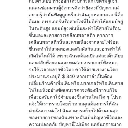
กับเต้าเสียบ ทางออกได้รับการแก้ไขตามผู้เช่า
แต่คนซ่อมผ่านผู้จัดการคิดว่ายังคงมีปัญหา แค่
อยากรู้ว่ามันฟังดูถูกหรือว่าฉันถูกหลอกลวง นี่คือ
อีเมล: เบรกเกอร์หรือสายไฟที่ไม่ดีทำให้แอมป์อยู่
ในระดับสูง แอมป์สูงเช่นนั้นจะทำให้สายไฟร้อน
ขึ้นและละลายการเคลือบพลาสติก หากการ
เคลือบพลาสติกนั้นละลายเนื่องจากสายไฟร้อน
ขึ้นจะทำให้ลวดทองแดงสัมผัสกันและอาจทำให้
เกิดไฟไหม้ได้ เพราะฉันจะต้องเปิดแต่ละเต้าเสียบ
และสลับทีละคนและทดสอบเบรกเกอร์ทั้งหมด
จะใช้เวลาหลายชั่วโมง ค่าใช้จ่ายแรงงานโดย
ประมาณจะอยู่ที่ $ 340 หากเราจำเป็นต้อง
เปลี่ยนร้านค้าเพิ่มเติมหรือเบรกเกอร์หรือเดินสาย
ไฟในผนังอย่างชัดเจนราคาจะต้องมีการแก้ไข
เพื่อรองรับค่าใช้จ่ายของชิ้นส่วนใหม่ใด ๆ โปรด
แจ้งให้เราทราบโดยเร็วหากคุณต้องการให้ฉัน
ดำเนินการต่อไป ฉันสามารถย้ายไปด้านบนสุด
ของรายการของฉันเพราะมันเป็นปัญหาชีวิตและ
ความปลอดภัย ปัญหานี้ไม่เพียง แต่อันตรายมาก