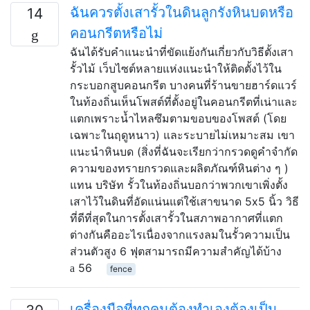
ฉันควรตั้งเสารั้วในดินลูกรังหินบดหรือ
14
คอนกรีตหรือไม่
ฉันได้รับคำแนะนำที่ขัดแย้งกันเกี่ยวกับวิธีตั้งเสา
รั้วไม้ เว็บไซต์หลายแห่งแนะนำให้ติดตั้งไว้ใน
กระบอกสูบคอนกรีต บางคนที่ร้านขายฮาร์ดแวร์
ในท้องถิ่นเห็นโพสต์ที่ตั้งอยู่ในคอนกรีตที่เน่าและ
แตกเพราะน้ำไหลซึมตามขอบของโพสต์ (โดย
เฉพาะในฤดูหนาว) และระบายไม่เหมาะสม เขา
แนะนำหินบด (สิ่งที่ฉันจะเรียกว่ากรวดดูคำจำกัด
ความของทรายกรวดและผลิตภัณฑ์หินต่าง ๆ )
แทน บริษัท รั้วในท้องถิ่นบอกว่าพวกเขาเพิ่งตั้ง
เสาไว้ในดินที่อัดแน่นแต่ใช้เสาขนาด 5x5 นิ้ว วิธี
ที่ดีที่สุดในการตั้งเสารั้วในสภาพอากาศที่แตก
ต่างกันคืออะไรเนื่องจากแรงลมในรั้วความเป็น
ส่วนตัวสูง 6 ฟุตสามารถมีความสำคัญได้บ้าง
56
fence
เครื่องมือที่ทุกคนต้องทำเองต้องเป็น