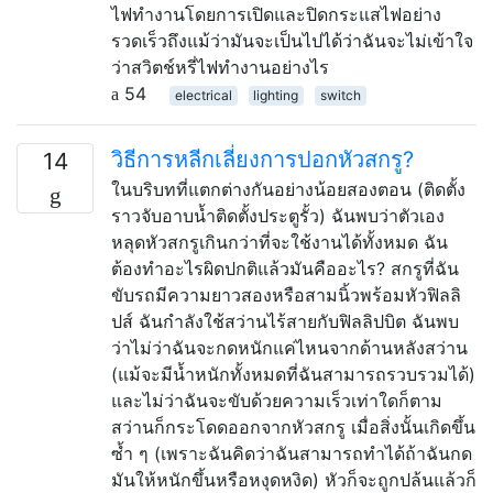
ไฟทำงานโดยการเปิดและปิดกระแสไฟอย่าง
รวดเร็วถึงแม้ว่ามันจะเป็นไปได้ว่าฉันจะไม่เข้าใจ
ว่าสวิตช์หรี่ไฟทำงานอย่างไร
54
electrical
lighting
switch
วิธีการหลีกเลี่ยงการปอกหัวสกรู?
14
ในบริบทที่แตกต่างกันอย่างน้อยสองตอน (ติดตั้ง
ราวจับอาบน้ำติดตั้งประตูรั้ว) ฉันพบว่าตัวเอง
หลุดหัวสกรูเกินกว่าที่จะใช้งานได้ทั้งหมด ฉัน
ต้องทำอะไรผิดปกติแล้วมันคืออะไร? สกรูที่ฉัน
ขับรถมีความยาวสองหรือสามนิ้วพร้อมหัวฟิลลิ
ปส์ ฉันกำลังใช้สว่านไร้สายกับฟิลลิปบิต ฉันพบ
ว่าไม่ว่าฉันจะกดหนักแค่ไหนจากด้านหลังสว่าน
(แม้จะมีน้ำหนักทั้งหมดที่ฉันสามารถรวบรวมได้)
และไม่ว่าฉันจะขับด้วยความเร็วเท่าใดก็ตาม
สว่านก็กระโดดออกจากหัวสกรู เมื่อสิ่งนั้นเกิดขึ้น
ซ้ำ ๆ (เพราะฉันคิดว่าฉันสามารถทำได้ถ้าฉันกด
มันให้หนักขึ้นหรือหงุดหงิด) หัวก็จะถูกปล้นแล้วก็