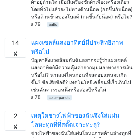
ผ้าอยู่ด้านใด เมื่อมีเครื่องซักผ้าเพียงเครื่องเดียว
โดยทั่วไปแล้วจะไปทางด้านน็อต (กดขึ้นกับน็อต)
หรือด้านข้างของโบลต์ (กดขึ้นกับน็อต) หรือไม่?
79
bolts
แผงเซลล์แสงอาทิตย์มีประสิทธิภาพ
14
หรือไม่
ปัญหาสิ่งแวดล้อมกันฉันอยากจะรู้ว่าแผงเซลล์
แสงอาทิตย์มีความคุ้มค่าจากมุมมองทางการเงิน
หรือไม่? นานแค่ไหนก่อนที่ผลตอบแทนจะเกิด
ขึ้น? ข้อเสียข้อดี? เทคโนโลยีเคลื่อนที่เร็วเกินไป
เช่นฉันควรรอหนึ่งหรือสองปีหรือไม่
78
solar-panels
เหตุใดช่างไฟฟ้าของฉันจึงใส่แผ่น
2
โลหะทุกที่ที่สตั๊ดเจาะทะลุ?
ช่างไฟฟ้าของฉันใส่แผ่นโลหะภาพด้านล่างทุกที่