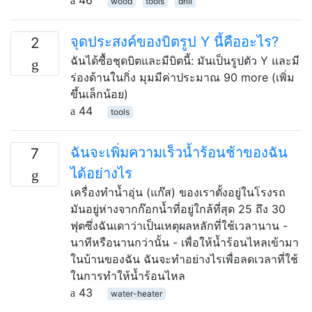
wood
tools
drill
จุดประสงค์ของบิตรูป Y นี้คืออะไร?
2
ฉันได้ซื้อชุดบิตและมีบิตนี้: มันเป็นรูปตัว Y และมี
ร่องด้านในกิ่ง มุมมีค่าประมาณ 90 more (เพิ่ม
ขึ้นเล็กน้อย)
44
tools
ฉันจะเพิ่มความเร็วน้ำร้อนช้าของฉัน
7
ได้อย่างไร
เครื่องทำน้ำอุ่น (แก๊ส) ของเราตั้งอยู่ในโรงรถ
มันอยู่ห่างจากก๊อกน้ำที่อยู่ใกล้ที่สุด 25 ถึง 30
ฟุตซึ่งฉันเดาว่าเป็นเหตุผลหลักที่ใช้เวลานาน -
นาทีหรือนานกว่านั้น - เพื่อให้น้ำร้อนไหลเข้ามา
ในบ้านของฉัน ฉันจะทำอย่างไรเพื่อลดเวลาที่ใช้
ในการทำให้น้ำร้อนไหล
43
water-heater