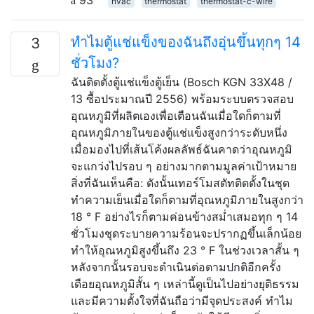
hvac
thermostat
thermostat-c-wire
ทำไมตู้แช่แข็งของฉันถึงอุ่นขึ้นทุกๆ 14
3
ชั่วโมง?
ฉันติดตั้งตู้แช่แข็งตู้เย็น (Bosch KGN 33X48 /
13 ซื้อประมาณปี 2556) พร้อมระบบตรวจสอบ
อุณหภูมิที่ผลิตเองเพื่อเตือนฉันเมื่อใดก็ตามที่
อุณหภูมิภายในของตู้แช่แข็งสูงกว่าระดับหนึ่ง
เมื่อมองไปที่เส้นโค้งผลลัพธ์ฉันคาดว่าอุณหภูมิ
จะแกว่งไปรอบ ๆ อย่างมากตามมูลค่าเป้าหมาย
สิ่งที่ฉันเห็นคือ: ดังนั้นเทอร์โมสตัทติดตั้งในชุด
ทำความเย็นเมื่อใดก็ตามที่อุณหภูมิภายในสูงกว่า
18 ° F อย่างไรก็ตามค่อนข้างสม่ำเสมอทุก ๆ 14
ชั่วโมงชุดระบายความร้อนจะปรากฏขึ้นเล็กน้อย
ทำให้อุณหภูมิสูงขึ้นถึง 23 ° F ในช่วงเวลาสั้น ๆ
หลังจากนั้นรอบจะดำเนินต่อตามปกติอีกครั้ง
เดือยอุณหภูมิสั้น ๆ เหล่านี้ดูเป็นไปอย่างยุติธรรม
และมีความตั้งใจที่ฉันถือว่ามีจุดประสงค์ ทำไม