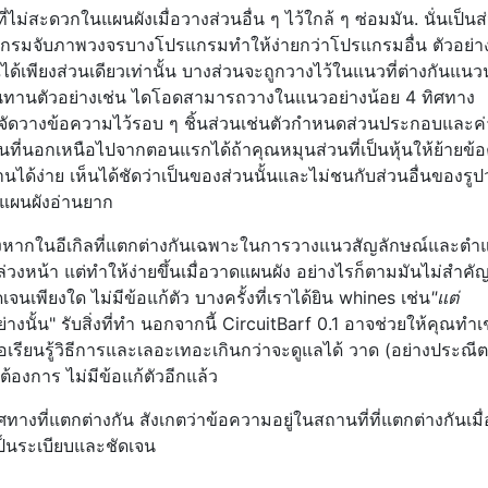
ม่สะดวกในแผนผังเมื่อวางส่วนอื่น ๆ ไว้ใกล้ ๆ ซ่อมมัน. นั่นเป็นส
กรมจับภาพวงจรบางโปรแกรมทำให้ง่ายกว่าโปรแกรมอื่น ตัวอย่าง
ณ์ได้เพียงส่วนเดียวเท่านั้น บางส่วนจะถูกวางไว้ในแนวที่ต่างกันแน
นทานตัวอย่างเช่น ไดโอดสามารถวางในแนวอย่างน้อย 4 ทิศทาง
ารจัดวางข้อความไว้รอบ ๆ ชิ้นส่วนเช่นตัวกำหนดส่วนประกอบและค
ที่นอกเหนือไปจากตอนแรกได้ถ้าคุณหมุนส่วนที่เป็นหุ้นให้ย้ายข้
่านได้ง่าย เห็นได้ชัดว่าเป็นของส่วนนั้นและไม่ชนกับส่วนอื่นของรู
้แผนผังอ่านยาก
่างหากในอีเกิลที่แตกต่างกันเฉพาะในการวางแนวสัญลักษณ์และตำ
ล่วงหน้า แต่ทำให้ง่ายขึ้นเมื่อวาดแผนผัง อย่างไรก็ตามมันไม่สำคั
เจนเพียงใด ไม่มีข้อแก้ตัว บางครั้งที่เราได้ยิน whines เช่น
"แต่
่างนั้น" รับสิ่งที่ทำ นอกจากนี้ CircuitBarf 0.1 อาจช่วยให้คุณทำเช
เพื่อเรียนรู้วิธีการและเลอะเทอะเกินกว่าจะดูแลได้ วาด (อย่างประณีต
การ ไม่มีข้อแก้ตัวอีกแล้ว
ศทางที่แตกต่างกัน สังเกตว่าข้อความอยู่ในสถานที่ที่แตกต่างกันเมื่
 เป็นระเบียบและชัดเจน