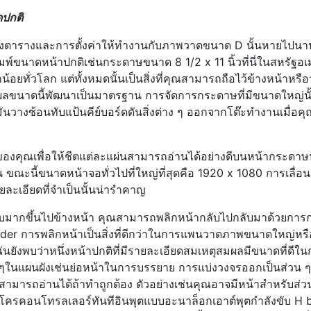
ปกติ
ร่างตารางและการตั้งค่าให้ทำงานกับภาพวาดขนาด D นั้นหายไปน
องพิมพ์ขนาดหน้าปกติเช่นกระดาษขนาด 8 1/2 x 11 นิ้วที่นี่ในสหรัฐอเ
้อยทั่วโลก แต่ทั้งหมดนั้นเป็นสิ่งที่คุณสามารถถือไว้ข้างหน้าหรือ
ตุผลขนาดนี้พัฒนาเป็นมาตรฐาน การจัดการกระดาษที่มีขนาดใหญ่นั้
ต๊ะมันวางซ้อนทับแป้นคีย์บอร์ดดันสิ่งต่าง ๆ ออกจากโต๊ะทำงานเมื่อค
งคุณเพื่อให้ชีตแต่ละแผ่นสามารถอ่านได้อย่างดีบนหน้ากระดาษ
 ขณะนี้ขนาดหน้าจอทั่วไปที่ใหญ่ที่สุดคือ 1920 x 1080 การเลื่อ
รายละเอียดที่จำเป็นนั้นน่ารำคาญ
็บมากขึ้นไปข้างหน้า คุณสามารถพลิกหน้ากลับไปกลับมาด้วยการก
eader การพลิกหน้าเป็นสิ่งที่ดีกว่าในการแพนวาดภาพขนาดใหญ่หรื
ยังพบว่าหนึ่งหน้าปกติที่มีรายละเอียดสมเหตุสมผลมีขนาดที่ดีใน
งๆในแผนผังเช่นย่อหน้าในการบรรยาย การแบ่งวงจรออกเป็นส่วน ๆ ท
สามารถอ่านได้ถ้าทำถูกต้อง ตัวอย่างเช่นคุณอาจมีหน้าสำหรับส่ว
มโครคอนโทรลเลอร์ทันทีอินพุตแบบอะนาล็อกเอาต์พุตกำลังขับ H b