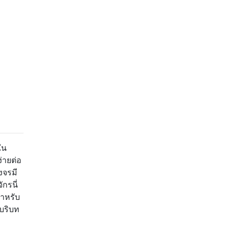
ใน
่ายต่อ
งจรมี
กรนี่
สำหรับ
นบริบท