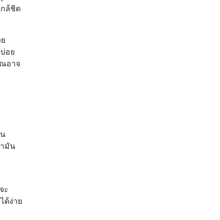
กล้ชิด
วย
้บ่อย
คุณอาจ
จน
่ามัน
่จะ
ด้ง่าย