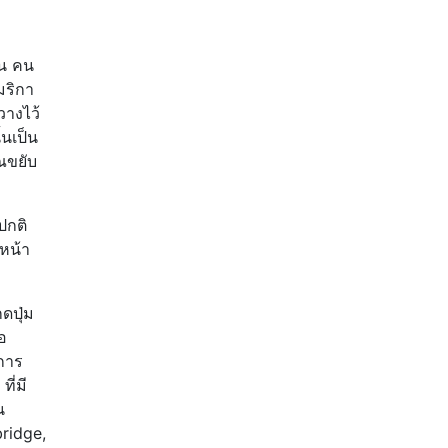
าน คน
มริกา
วางไว้
นเป็น
ุณขยับ
ปกติ
นหน้า
ดปุ่ม
อ
การ
ี่มี
น
ridge,