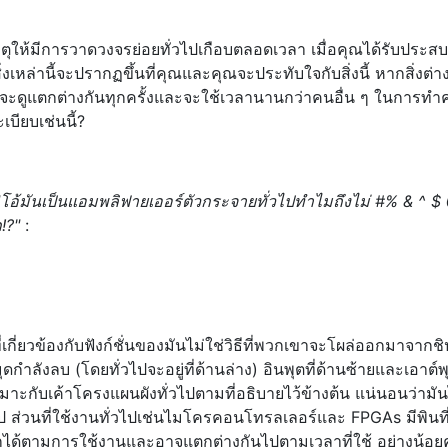
ตุให้มีการวาดวงจรย่อยทั่วไปเกือบตลอดเวลา เมื่อคุณได้รับประส
งเหล่านี้จะปรากฏขึ้นที่คุณและคุณจะประทับใจกับสิ่งนี้ หากสิ่งต่าง
นี้จะดูแตกต่างกันทุกครั้งและจะใช้เวลานานกว่าคนอื่น ๆ ในการท
เบียบเช่นนี้?
"โอ้มันเป็นแอมพลิฟายเออร์ตัวกระจายทั่วไปทำไมถึงไม่ #% & ^ $
!?"
:
กี่ยวข้องกับฟังก์ชั่นของมันไม่ใช่วิธีที่พวกเขาจะโผล่ออกมาจากช
ำลังลบ (โดยทั่วไปจะอยู่ที่ด้านล่าง) อินพุตที่ด้านซ้ายและเอาต์พุ
หมาะกับเค้าโครงแผนผังทั่วไปตามที่อธิบายไว้ข้างต้น แน่นอนว่ามั
 ส่วนที่ใช้งานทั่วไปเช่นไมโครคอนโทรลเลอร์และ FPGAs มีพินที
ได้ตามการใช้งานและอาจแตกต่างกันไปตามเวลาที่ใช้ อย่างน้อยค