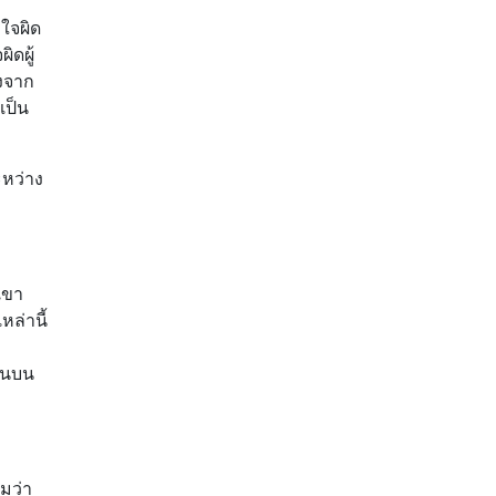
าใจผิด
ิดผู้
องจาก
เป็น
ะหว่าง
เขา
ล่านี้
านบน
มว่า