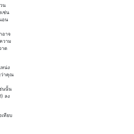
่วน
เช่น
วนอน
่าอาจ
อความ
ปวาด
แหน่ง
ญว่าคุณ
่นนั้น
!) ลง
อเทียบ