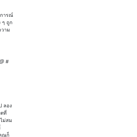
บการณ์
 ๆ ถูก
ำความ
 @ #
ิป ลอง
ตที่
นไม่สม
่
ุณก็