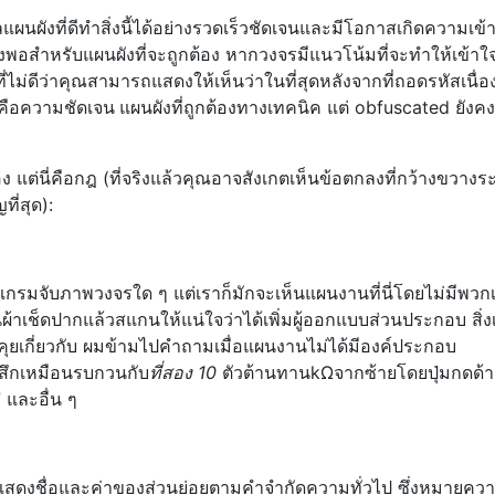
แผนผังที่ดีทำสิ่งนี้ได้อย่างรวดเร็วชัดเจนและมีโอกาสเกิดความเข้
เพียงพอสำหรับแผนผังที่จะถูกต้อง หากวงจรมีแนวโน้มที่จะทำให้เข้าใจผ
่ไม่ดีว่าคุณสามารถแสดงให้เห็นว่าในที่สุดหลังจากที่ถอดรหัสเนื่
ก็คือความชัดเจน
แผนผังที่ถูกต้องทางเทคนิค แต่ obfuscated ยังคง
 แต่นี่คือกฎ (ที่จริงแล้วคุณอาจสังเกตเห็นข้อตกลงที่กว้างขวางร
ี่สุด):
รแกรมจับภาพวงจรใด ๆ แต่เราก็มักจะเห็นแผนงานที่นี่โดยไม่มีพวก
ช็ดปากแล้วสแกนให้แน่ใจว่าได้เพิ่มผู้ออกแบบส่วนประกอบ สิ่งเห
ดคุยเกี่ยวกับ ผมข้ามไปคำถามเมื่อแผนงานไม่ได้มีองค์ประกอบ
้สึกเหมือนรบกวนกับ
ที่สอง 10
ตัวต้านทานkΩจากซ้ายโดยปุ่มกดด้
7 และอื่น ๆ
สดงชื่อและค่าของส่วนย่อยตามคำจำกัดความทั่วไป ซึ่งหมายควา