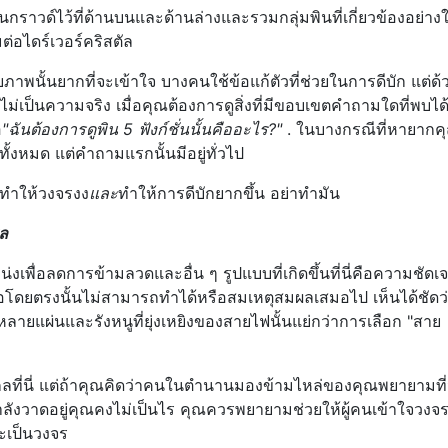
าวด์ไว้ที่ด้านบนและด้านล่างและรวมกลุ่มพินที่เกี่ยวข้องอย่างใ
มต่อไดร์เวอร์คริสตัล
ภาพนั้นยากที่จะเข้าใจ บางคนใช้ข้อแก้ตัวที่ช่วยในการดีบัก แต่ด้
ม่เป็นความจริง เมื่อคุณต้องการดูสิ่งที่มีขอบเขตคำถามใดที่พบได
อ
"ฉันต้องการดูพิน 5 ฟังก์ชั่นนั้นคืออะไร?"
. ในบางกรณีที่หายาก
ั้งหมด แต่คำถามแรกนั้นมีอยู่ทั่วไป
ทำให้วงจรงง
และ
ทำให้การดีบักยากขึ้น อย่าทำมัน
ผล
่งเพื่อลดการข้ามลวดและอื่น ๆ รูปแบบที่เกิดขึ้นที่นี่คือความชัดเ
่อโดยตรงนั้นไม่สามารถทำได้หรือสมเหตุสมผลเสมอไป เห็นได้ชัดว
ายแผ่นและรังหนูที่ยุ่งเหยิงของสายไฟนั้นแย่กว่าการเลือก "สาย
ากลที่นี่ แต่ถ้าคุณคิดว่าคนในตำนานมองข้ามไหล่ของคุณพยายามที
ลังวาดอยู่คุณคงไม่เป็นไร คุณควรพยายามช่วยให้ผู้คนเข้าใจวงจรไ
ะเป็นวงจร