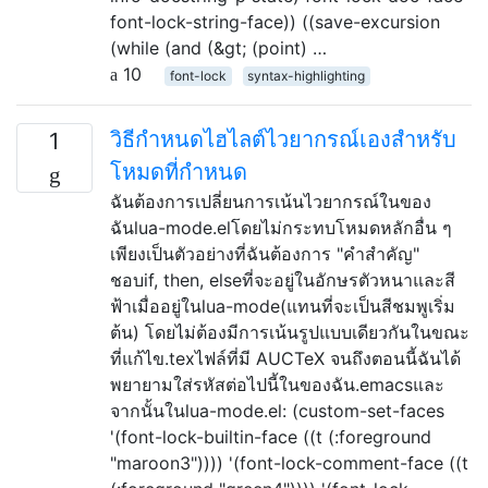
font-lock-string-face)) ((save-excursion
(while (and (&gt; (point) …
10
font-lock
syntax-highlighting
วิธีกำหนดไฮไลต์ไวยากรณ์เองสำหรับ
1
โหมดที่กำหนด
ฉันต้องการเปลี่ยนการเน้นไวยากรณ์ในของ
ฉันlua-mode.elโดยไม่กระทบโหมดหลักอื่น ๆ
เพียงเป็นตัวอย่างที่ฉันต้องการ "คำสำคัญ"
ชอบif, then, elseที่จะอยู่ในอักษรตัวหนาและสี
ฟ้าเมื่ออยู่ในlua-mode(แทนที่จะเป็นสีชมพูเริ่ม
ต้น) โดยไม่ต้องมีการเน้นรูปแบบเดียวกันในขณะ
ที่แก้ไข.texไฟล์ที่มี AUCTeX จนถึงตอนนี้ฉันได้
พยายามใส่รหัสต่อไปนี้ในของฉัน.emacsและ
จากนั้นในlua-mode.el: (custom-set-faces
'(font-lock-builtin-face ((t (:foreground
"maroon3")))) '(font-lock-comment-face ((t