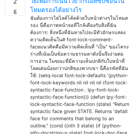
วิธีเพิ่มการเน้นไวยากรณ์ที่ซับซ้อนใน
2
โหมดรองได้อย่างไร
ฉันต้องการไฮไลต์โค้ดด้วยใบหน้าต่างๆในโหมด
รอง นี่คือภาพหน้าจอที่ใกล้เคียงกับสิ่งที่ฉัน
ต้องการ: สิ่งหนึ่งที่ฉันหายไปจะมีตัวอักษรแสดง
ความคิดเห็นใน# font-lock-comment-
faceแนวคิดคือมีความคิดเห็นที่ "เป็น" ของโครง
ร่างที่เน้นเป็นข้อความธรรมดาดังนั้นจึงง่ายต่อ
การอ่าน ในขณะที่มีความเห็นปกติกับใบหน้าที่
โดดเด่นน้อยกว่าปกติของพวกเขา นี่คือรหัสที่ฉัน
ใช้: (setq-local font-lock-defaults '(python-
font-lock-keywords nil nil nil nil (font-lock-
syntactic-face-function . lpy-font-lock-
syntactic-face-function))) (defun lpy-font-
lock-syntactic-face-function (state) "Return
syntactic face given STATE. Returns 'defalt
face for comments that belong to an
outline." (cond ((nth 3 state) (if (python-
info-docstring-p state) font-lock-doc-face