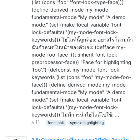
(list (cons "foo" 'font-lock-type-face)))
(define-derived-mode my-mode
fundamental-mode "My mode" "A demo
mode." (set (make-local-variable 'font-
lock-defaults) '(my-mode-font-lock-
keywords))) ไฮไลท์นี้ถูกต้อง: อย่างไรก็ตามถ้า
ฉันกำหนดใบหน้าของตัวเอง: (defface my-
mode-foo-face '((t :inherit font-lock-
preprocessor-face)) "Face for highlighting
'foo'.") (defconst my-mode-font-lock-
keywords (list (cons "foo" 'my-mode-foo-
face))) (define-derived-mode my-mode
fundamental-mode "My mode" "A demo
mode." (set (make-local-variable 'font-
lock-defaults) '(my-mode-font-lock-
keywords))) ไม่มีการนำไฮไลต์ไปใช้: …
11
font-lock
syntax-highlighting