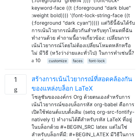
(:foreground "green4")))) '(font-lock-
keyword-face ((t (:foreground "dark blue"
:weight bold)))) '(font-lock-string-face ((t
(:foreground "dark cyan"))))) แต่วิธีนี้ฉันได้รับ
การเน้นไวยากรณ์เดียวกันสำหรับทุกโหมดที่ฉัน
ทำงานด้วย คำถามนี้อาจเกี่ยวข้อง: เปลี่ยนการ
เน้นไวยากรณ์โดยไม่ต้องเปลี่ยนโหมดหลักหรือ
ไม่ มีวิธี (หวังว่าง่ายและทั่วไป) ในการทำเช่นนี้?
10
customize
faces
font-lock
สร้างการเน้นไวยากรณ์ที่สอดคล้องกัน
1
ของแหล่งบล็อก LaTeX
โซลูชันขององค์กร Org ด้วยตนเองสำหรับการ
เน้นไวยากรณ์ของบล็อกรหัส org-babel คือการ
เปิดใช้ฟอนต์แบบดั้งเดิม (setq org-src-fontify-
natively t) ทำงานได้ดีสำหรับรหัส LaTeX ที่อยู่
ในบล็อกด้วย #+BEGIN_SRC latex แต่ไม่ใช่
สำหรับบล็อกที่มี: #+BEGIN_LATEX มีวิธีในการ