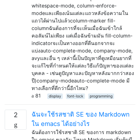
whitespace-mode, column-enforce-
modeและเพียงเน้นแต่ละแถวหลังข้อความใน
แถวได้ผ่านไปแล้วcolumn-marker fill-
columnฉันต้องการที่จะเห็นเมื่อฉันเข้าใกล้
คอลัมน์ไม่เพียง แต่เมื่อฉันข้ามมัน fill-column-
indicatorจะเป็นทางออกที่ดีนอกจากจะ
แบ่งauto-complete-mode, company-mode,
avyและอื่น ๆ เหล่านี้เป็นปัญหาที่ดูเหมือนยากที่
จะแก้ไขที่กำหนดให้แต่ละวิธีแก้ปัญหาของแต่ละ
บุคคล - เช่นดูปัญหาและปัญหาหลังมากกว่าสอง
ปี)company-modeauto-complete-mode มี
ทางเลือกที่ดีกว่านี้อีกไหม?
81
display
font-lock
programming
ฉันจะใช้รสชาติ SE ของ Markdown
2
ใน emacs ได้อย่างไร
ฉันต้องการใช้รสชาติ SE ของการ markdown
ใน emacs ของฉัน โหมด Markdown เริ่มต้นมี