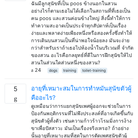
ฉันมีลูกสุนัขที่เป็น poos ข้างนอกในสวน
อย่างไรก็ตามเธอไม่ได้เลือกในสถานที่ที่เธอเป็น
คน poos และสวนค่อนข้างใหญ่ สิ่งนี้ทำให้การ
ทำความสะอาดเป็นประจำทุกสัปดาห์เป็นเรื่อง
ง่ายและพลาดง่ายเพียงหนึ่งหรือสองครั้งซึ่งทำให้
การเดินบนสวนเป็นที่น่าพอใจน้อยลง มันจะง่าย
กว่าสำหรับเราถ้าเธอไปห้องน้ำในบริเวณที่ จำกัด
ของสวน อะไรคือกลยุทธ์ที่ดีในการฝึกสุนัขให้ไป
สวนในส่วนใดส่วนหนึ่งของสวน?
24
dogs
training
toilet-training
อายุที่เหมาะสมในการทำหมันสุนัขตัวผู้
5
คืออะไร?
ดูเหมือนว่าการแยกสุนัขเพศผู้ออกจะช่วยในการ
ป้องกันพฤติกรรมที่ไม่พึงประสงค์ที่อาจเกิดขึ้นกับ
สุนัขตัวผู้ทั้งตัว เช่นความก้าวร้าวโรมมิ่งการง้าง
ขาเพื่อปัสสาวะ มันเป็นเรื่องจริงเหรอ? ถ้าอย่าง
นั้นอายุที่เหมาะสมที่สุดในการตัดเพศสุนัขตัวผู้