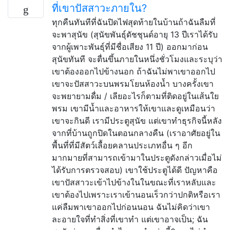
ที่เขาปัสสาวะภายใน?
ทุกคืนทันทีที่ฉันปิดไฟสุดท้ายในบ้านถ้าฉันลืมที่
จะพาสุนัข (สุนัขพันธุ์ดัชชุนด์อายุ 13 ปีเราได้รับ
จากผู้เพาะพันธุ์ที่มีชื่อเสียง 11 ปี) ออกมาก่อน
สุนัขทันที จะตื่นขึ้นภายในหนึ่งชั่วโมงและระบุว่า
เขาต้องออกไปข้างนอก ถ้าฉันไม่พาเขาออกไป
เขาจะปัสสาวะบนพรมโยนห้องน้ำ บางครั้งเขา
จะพยายามดื่ม / เลียอะไรก็ตามที่ติดอยู่ในเส้นใย
พรม เขามีน้ำและอาหารให้เขาและดูเหมือนว่า
เขาจะกินดี เรามีประตูสุนัข แต่เขาทำธุรกิจนี้หลัง
จากที่บ้านถูกปิดในตอนกลางคืน (เราอาศัยอยู่ใน
พื้นที่ที่มีสัตว์เลื้อยคลานประเภทอื่น ๆ อีก
มากมายที่สามารถเข้ามาในประตูดังกล่าวเมื่อไม่
ได้รับการตรวจสอบ) เขาใช้ประตูได้ดี ปัญหาคือ
เขาปัสสาวะเข้าไปข้างในในขณะที่เราหลับและ
เขาต้องไปเพราะเราเข้านอนเร็วกว่าปกติหรือเรา
แค่ลืมพาเขาออกไปก่อนนอน ฉันไม่คิดว่าเขา
ละอายใจที่ทำสิ่งที่เขาทำ แต่เขาอาจเป็น; ฉัน