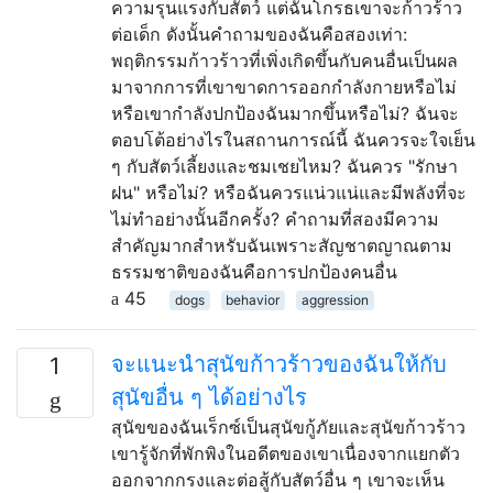
ความรุนแรงกับสัตว์ แต่ฉันโกรธเขาจะก้าวร้าว
ต่อเด็ก ดังนั้นคำถามของฉันคือสองเท่า:
พฤติกรรมก้าวร้าวที่เพิ่งเกิดขึ้นกับคนอื่นเป็นผล
มาจากการที่เขาขาดการออกกำลังกายหรือไม่
หรือเขากำลังปกป้องฉันมากขึ้นหรือไม่? ฉันจะ
ตอบโต้อย่างไรในสถานการณ์นี้ ฉันควรจะใจเย็น
ๆ กับสัตว์เลี้ยงและชมเชยไหม? ฉันควร "รักษา
ฝน" หรือไม่? หรือฉันควรแน่วแน่และมีพลังที่จะ
ไม่ทำอย่างนั้นอีกครั้ง? คำถามที่สองมีความ
สำคัญมากสำหรับฉันเพราะสัญชาตญาณตาม
ธรรมชาติของฉันคือการปกป้องคนอื่น
45
dogs
behavior
aggression
จะแนะนำสุนัขก้าวร้าวของฉันให้กับ
1
สุนัขอื่น ๆ ได้อย่างไร
สุนัขของฉันเร็กซ์เป็นสุนัขกู้ภัยและสุนัขก้าวร้าว
เขารู้จักที่พักพิงในอดีตของเขาเนื่องจากแยกตัว
ออกจากกรงและต่อสู้กับสัตว์อื่น ๆ เขาจะเห็น