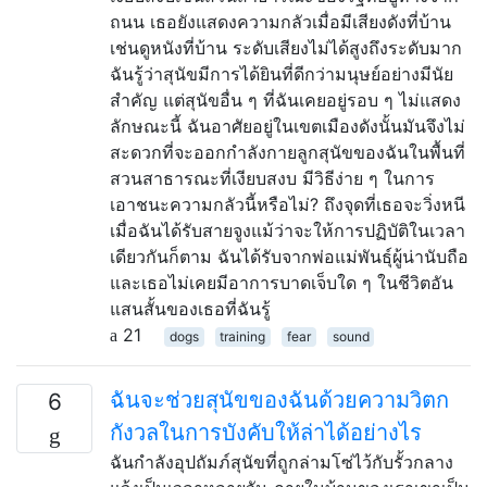
ถนน เธอยังแสดงความกลัวเมื่อมีเสียงดังที่บ้าน
เช่นดูหนังที่บ้าน ระดับเสียงไม่ได้สูงถึงระดับมาก
ฉันรู้ว่าสุนัขมีการได้ยินที่ดีกว่ามนุษย์อย่างมีนัย
สำคัญ แต่สุนัขอื่น ๆ ที่ฉันเคยอยู่รอบ ๆ ไม่แสดง
ลักษณะนี้ ฉันอาศัยอยู่ในเขตเมืองดังนั้นมันจึงไม่
สะดวกที่จะออกกำลังกายลูกสุนัขของฉันในพื้นที่
สวนสาธารณะที่เงียบสงบ มีวิธีง่าย ๆ ในการ
เอาชนะความกลัวนี้หรือไม่? ถึงจุดที่เธอจะวิ่งหนี
เมื่อฉันได้รับสายจูงแม้ว่าจะให้การปฏิบัติในเวลา
เดียวกันก็ตาม ฉันได้รับจากพ่อแม่พันธุ์ผู้น่านับถือ
และเธอไม่เคยมีอาการบาดเจ็บใด ๆ ในชีวิตอัน
แสนสั้นของเธอที่ฉันรู้
21
dogs
training
fear
sound
ฉันจะช่วยสุนัขของฉันด้วยความวิตก
6
กังวลในการบังคับให้ล่าได้อย่างไร
ฉันกำลังอุปถัมภ์สุนัขที่ถูกล่ามโซ่ไว้กับรั้วกลาง