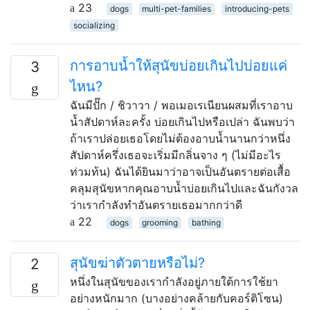
23
dogs
multi-pet-families
introducing-pets
socializing
การอาบน้ำให้สุนัขบ่อยเกินไปบ่อยแค่
3
ไหน?
ฉันมีปั๊ก / ชิวาวา / พอเมอเรเนียนผสมที่เราอาบ
น้ำสัปดาห์ละครั้ง บ่อยเกินไปหรือเปล่า ฉันพบว่า
ถ้าเราปล่อยเธอโดยไม่ต้องอาบน้ำนานกว่าหนึ่ง
สัปดาห์ครึ่งเธอจะเริ่มมีกลิ่นจาง ๆ (ไม่มีอะไร
ท่วมท้น) ฉันได้ยินมาว่าอาจเป็นอันตรายต่อเสื้อ
คลุมสุนัขหากคุณอาบน้ำบ่อยเกินไปและฉันกังวล
ว่าเรากำลังทำอันตรายเธอมากกว่าดี
22
dogs
grooming
bathing
สุนัขฆ่าตัวตายหรือไม่?
2
หนึ่งในสุนัขของเรากำลังอยู่ภายใต้การใช้ยา
อย่างหนักมาก (บางอย่างคล้ายกับคอร์ติโซน)