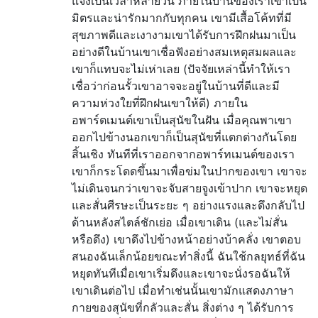
แจ้งเป็นเวลาหลายวัน ภายในบ้านของเราเขาเป็น
มิตรและน่ารักมากกับทุกคน เขามีเสื้อโค้ทที่มี
สุขภาพดีและเงางามเขาได้รับการฝึกฝนมาเป็น
อย่างดีในบ้านเขาเชื่อฟังอย่างสมเหตุสมผลและ
เขาก็แทบจะไม่เห่าเลย (ปัจจัยเหล่านี้ทำให้เรา
เชื่อว่าก่อนรั้วเขาอาจจะอยู่ในบ้านที่ดีและมี
ความห่วงใยที่ฝึกฝนเขาให้ดี) ภายใน
อพาร์ตเมนต์เขาเป็นสุนัขในฝัน เมื่อคุณพาเขา
ออกไปข้างนอกเขาก็เป็นสุนัขที่แตกต่างกันโดย
สิ้นเชิง ทันทีที่เราออกจากอพาร์ทเมนต์ของเรา
เขาก็กระโดดขึ้นมาเพื่อข่มในปากของเขา เขาจะ
ไม่เดินจนกว่าเขาจะจับสายจูงเข้าปาก เขาจะหยุด
และสั่นศีรษะเป็นระยะ ๆ อย่างแรงและดึงกลับไป
ด้านหลังสไตล์ชักเย่อ เมื่อเขาเดิน (และไม่สั่น
หรือดึง) เขาดึงไปข้างหน้าอย่างบ้าคลั่ง เขาตอบ
สนองฉันเล็กน้อยขณะทำสิ่งนี้ ฉันใช้กลยุทธ์ที่ฉัน
หยุดทันทีเมื่อเขาเริ่มดึงและเขาจะนั่งรอฉันให้
เขาเดินต่อไป เมื่อทำเช่นนั้นเขามักแสดงภาษา
กายของสุนัขที่กลัวและสั่น สิ่งต่าง ๆ ได้รับการ