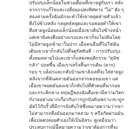
ปรับปรุงเล็กน้อยในช่วงเดือนที่เขาอยู่กับเรา หลัง
จากการแก้ไขและเปลี่ยนแปลงทิศทาง "ไม่" ดัง ๆ
สองสามครั้งฉันมักจะทำให้เขาหยุดส่ายหัวแล้ว
ดึงไปข้างหลัง กลยุทธ์หยุดและรอคอยทำให้เขา
ดึงสายจูงน้อยลงเล็กน้อยเมื่อเขาเดินไปข้างหน้า
แต่เขายังคงดึงอย่างแรงและเขาก็จะไม่เดินโดย
ไม่มีสายจูงเข้ามาในปาก เมื่อคนอื่นที่ไม่ใช่ฉัน
เดินเขาเขาก็กลับไปที่จตุรัสทันที - การปรับปรุง
ทั้งหมดหายไปและเขาก็แสดงพฤติกรรม "สุนัข
กลัว" บ่อยขึ้น เมื่อเราเสร็จสิ้นการเดิน (ลาก)
รอบ ๆ บล็อกและกลับบ้านเขาลังเลที่จะใส่สายจูง
หลังจากที่ฉันคลายมันออกจากคอของเขา แต่
เมื่อเขาหยดมันลงเขาก็กลับไปที่ตัวตนที่น่ากอด
และกระดิกหาง ทฤษฎีของฉันคือเขามีความวิตก
กังวลอย่างมากเกี่ยวกับการถูกบังคับเพราะเขาถูก
มัดไว้กับรั้วที่มีการบังคับโซ่ซึ่งหมายความว่าเขา
ไม่สามารถดึงมันออกมาหลวม ๆ หรือกัดผ่านมัน
เพื่อปลดปล่อยตัวเองให้เป็นอิสระ ดูเหมือนว่า
ประสบการณ์นี้หมายความว่าเขาต้องการที่จะ