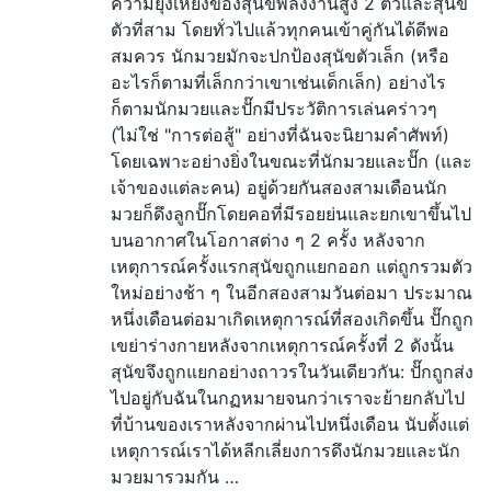
ความยุ่งเหยิงของสุนัขพลังงานสูง 2 ตัวและสุนัข
ตัวที่สาม โดยทั่วไปแล้วทุกคนเข้าคู่กันได้ดีพอ
สมควร นักมวยมักจะปกป้องสุนัขตัวเล็ก (หรือ
อะไรก็ตามที่เล็กกว่าเขาเช่นเด็กเล็ก) อย่างไร
ก็ตามนักมวยและปั๊กมีประวัติการเล่นคร่าวๆ
(ไม่ใช่ "การต่อสู้" อย่างที่ฉันจะนิยามคำศัพท์)
โดยเฉพาะอย่างยิ่งในขณะที่นักมวยและปั๊ก (และ
เจ้าของแต่ละคน) อยู่ด้วยกันสองสามเดือนนัก
มวยก็ดึงลูกปั๊กโดยคอที่มีรอยย่นและยกเขาขึ้นไป
บนอากาศในโอกาสต่าง ๆ 2 ครั้ง หลังจาก
เหตุการณ์ครั้งแรกสุนัขถูกแยกออก แต่ถูกรวมตัว
ใหม่อย่างช้า ๆ ในอีกสองสามวันต่อมา ประมาณ
หนึ่งเดือนต่อมาเกิดเหตุการณ์ที่สองเกิดขึ้น ปั๊กถูก
เขย่าร่างกายหลังจากเหตุการณ์ครั้งที่ 2 ดังนั้น
สุนัขจึงถูกแยกอย่างถาวรในวันเดียวกัน: ปั๊กถูกส่ง
ไปอยู่กับฉันในกฏหมายจนกว่าเราจะย้ายกลับไป
ที่บ้านของเราหลังจากผ่านไปหนึ่งเดือน นับตั้งแต่
เหตุการณ์เราได้หลีกเลี่ยงการดึงนักมวยและนัก
มวยมารวมกัน …