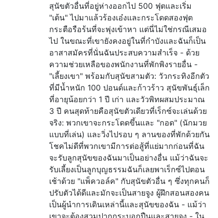
สุนัขตัวอื่นที่อยู่ห่างออกไป 500 ฟุตและเริ่ม
"เต้น" ไปมาแล้วร้องเอ๋งและกระโดดสองฟุต
กระตือรือร้นที่จะพุ่งเข้าหา แต่นี่ไม่ใช่กรณีเสมอ
ไป ในขณะที่เขายังคงอยู่ในที่กำบังและฉันก็เป็น
อาสาสมัครที่นั่นฉันประสบความสำเร็จ - ด้วย
ความช่วยเหลือของพนักงานที่พักพิงรายอื่น -
"เลี้ยงเขา" พร้อมกับสุนัขสามตัว: วัวกระทิงอีกตัว
ที่มีน้ำหนัก 100 ปอนด์และก้าวร้าว สุนัขพันธุ์เล็ก
ที่อายุน้อยกว่า 1 ปี เก่า และวัวพิทผสมประมาณ
3 ปี คนสุดท้ายคือสุนัขตัวเดียวที่เร็กซ์จะเล่นด้วย
จริง: พวกเขาจะกระโดดขึ้นและ "กอด" (นักมวย
แบบที่เล่น) และวิ่งไปรอบ ๆ ลานของที่พักด้วยกัน
โชคไม่ดีที่พวกเขามีการต่อสู้ที่แย่มากก่อนที่ฉัน
จะรับลูกสุนัขของฉันมาเป็นอย่างอื่น แม้ว่าฉันจะ
รับเลี้ยงเป็นลูกบุญธรรมฉันก็เลยพาเร็กซ์ไปตอน
เช้าด้วย "แพ็ควอล์ค" กับสุนัขตัวอื่น ๆ ซึ่งทุกคนก็
ปรับตัวได้ดีและมักจะเป็นสายจูง ผู้ฝึกสอนสองคน
เป็นผู้นำการเดินเหล่านี้และสุนัขของฉัน - แม้ว่า
เขาจะต้องสวมปากกระบอกปืนและสายจูง - ใน