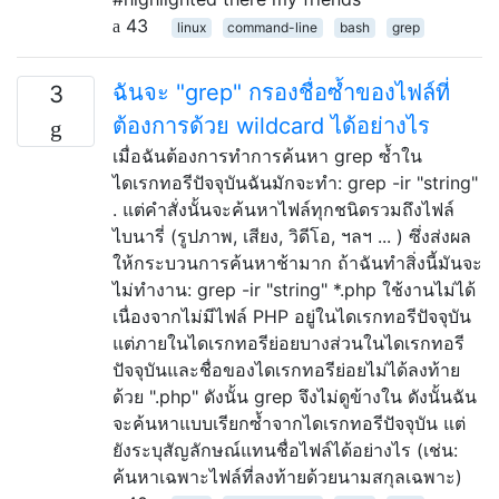
43
linux
command-line
bash
grep
ฉันจะ "grep" กรองชื่อซ้ำของไฟล์ที่
3
ต้องการด้วย wildcard ได้อย่างไร
เมื่อฉันต้องการทำการค้นหา grep ซ้ำใน
ไดเรกทอรีปัจจุบันฉันมักจะทำ: grep -ir "string"
. แต่คำสั่งนั้นจะค้นหาไฟล์ทุกชนิดรวมถึงไฟล์
ไบนารี่ (รูปภาพ, เสียง, วิดีโอ, ฯลฯ ... ) ซึ่งส่งผล
ให้กระบวนการค้นหาช้ามาก ถ้าฉันทำสิ่งนี้มันจะ
ไม่ทำงาน: grep -ir "string" *.php ใช้งานไม่ได้
เนื่องจากไม่มีไฟล์ PHP อยู่ในไดเรกทอรีปัจจุบัน
แต่ภายในไดเรกทอรีย่อยบางส่วนในไดเรกทอรี
ปัจจุบันและชื่อของไดเรกทอรีย่อยไม่ได้ลงท้าย
ด้วย ".php" ดังนั้น grep จึงไม่ดูข้างใน ดังนั้นฉัน
จะค้นหาแบบเรียกซ้ำจากไดเรกทอรีปัจจุบัน แต่
ยังระบุสัญลักษณ์แทนชื่อไฟล์ได้อย่างไร (เช่น:
ค้นหาเฉพาะไฟล์ที่ลงท้ายด้วยนามสกุลเฉพาะ)