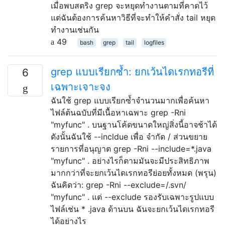
เมื่อพบสตริง grep จะหยุดทำงานตามที่คาดไว้
แต่ฉันต้องการค้นหาวิธีที่จะทำให้คำสั่ง tail หยุด
ทำงานเช่นกัน
49
bash
grep
tail
logfiles
grep แบบเรียกซ้ำ: ยกเว้นไดเรกทอรีที่
6
เฉพาะเจาะจง
ฉันใช้ grep แบบเรียกซ้ำจำนวนมากเพื่อค้นหา
ไฟล์ต้นฉบับที่มีเนื้อหาเฉพาะ grep -Rni
"myfunc" . บนฐานโค้ดขนาดใหญ่สิ่งนี้อาจช้าได้
ดังนั้นฉันใช้ --incldue เพื่อ จำกัด / ส่วนขยาย
รายการที่อนุญาต grep -Rni --include=*.java
"myfunc" . อย่างไรก็ตามมันจะมีประสิทธิภาพ
มากกว่าที่จะยกเว้นไดเรกทอรีย่อยทั้งหมด (พรุน)
ฉันคิดว่า: grep -Rni --exclude=/.svn/
"myfunc" . แต่ --exclude รองรับเฉพาะรูปแบบ
ไฟล์เช่น * .java ด้านบน ฉันจะยกเว้นไดเรกทอรี
ได้อย่างไร