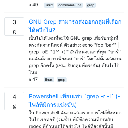
49
linux
command-line
grep
GNU Grep สามารถส่งออกกลุ่มที่เลือก
3
ได้หรือไม่?
เป็นไปได้ไหมที่จะใช้ GNU grep เพื่อรับกลุ่มที่
ตรงกันจากนิพจน์ ตัวอย่าง: echo "foo 'bar'" |
grep -oE "'([^']+)'" อันไหนจะเอาท์พุท "'บาร์'"
แต่ฉันต้องการเพียงแค่ "บาร์" โดยไม่ต้องส่งผ่าน
grep อีกครั้ง (เช่น. รับกลุ่มที่ตรงกัน) เป็นไปได้
ไหม
47
linux
grep
Powershell เทียบเท่า `grep -r -l` (-
4
ไฟล์ที่มีการแข่งขัน)
ใน Powershell ฉันจะแสดงรายการไฟล์ทั้งหมด
ในไดเรกทอรี (วนซ้ำ) ที่มีข้อความที่ตรงกับ
regex ที่กำหนดได้อย่างไร ไฟล์ที่สงสัยนั้นมี