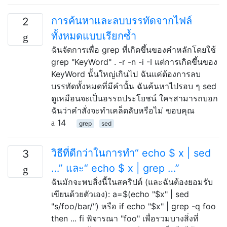
การค้นหาและลบบรรทัดจากไฟล์
2
ทั้งหมดแบบเรียกซ้ำ
ฉันจัดการเพื่อ grep ที่เกิดขึ้นของคำหลักโดยใช้
grep "KeyWord" . -r -n -i -I แต่การเกิดขึ้นของ
KeyWord นั้นใหญ่เกินไป ฉันแค่ต้องการลบ
บรรทัดทั้งหมดที่มีคำนั้น ฉันค้นหาไปรอบ ๆ sed
ดูเหมือนจะเป็นอรรถประโยชน์ ใครสามารถบอก
ฉันว่าคำสั่งจะทำเคล็ดลับหรือไม่ ขอบคุณ
14
grep
sed
วิธีที่ดีกว่าในการทำ“ echo $ x | sed
3
…” และ“ echo $ x | grep …”
ฉันมักจะพบสิ่งนี้ในสคริปต์ (และฉันต้องยอมรับ
เขียนด้วยตัวเอง): a=$(echo "$x" | sed
"s/foo/bar/") หรือ if echo "$x" | grep -q foo
then ... fi พิจารณา "foo" เพื่อรวมบางสิ่งที่