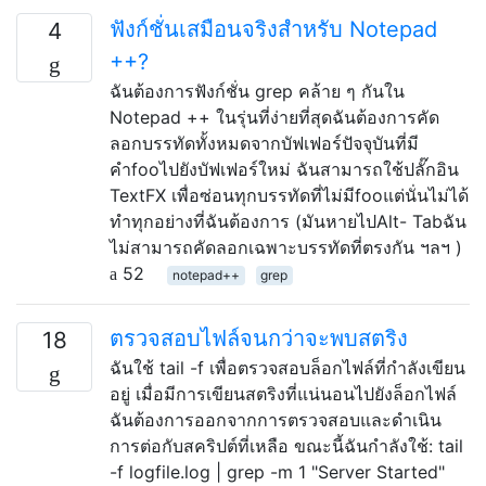
ฟังก์ชั่นเสมือนจริงสำหรับ Notepad
4
++?
ฉันต้องการฟังก์ชั่น grep คล้าย ๆ กันใน
Notepad ++ ในรุ่นที่ง่ายที่สุดฉันต้องการคัด
ลอกบรรทัดทั้งหมดจากบัฟเฟอร์ปัจจุบันที่มี
คำfooไปยังบัฟเฟอร์ใหม่ ฉันสามารถใช้ปลั๊กอิน
TextFX เพื่อซ่อนทุกบรรทัดที่ไม่มีfooแต่นั่นไม่ได้
ทำทุกอย่างที่ฉันต้องการ (มันหายไปAlt- Tabฉัน
ไม่สามารถคัดลอกเฉพาะบรรทัดที่ตรงกัน ฯลฯ )
52
notepad++
grep
ตรวจสอบไฟล์จนกว่าจะพบสตริง
18
ฉันใช้ tail -f เพื่อตรวจสอบล็อกไฟล์ที่กำลังเขียน
อยู่ เมื่อมีการเขียนสตริงที่แน่นอนไปยังล็อกไฟล์
ฉันต้องการออกจากการตรวจสอบและดำเนิน
การต่อกับสคริปต์ที่เหลือ ขณะนี้ฉันกำลังใช้: tail
-f logfile.log | grep -m 1 "Server Started"