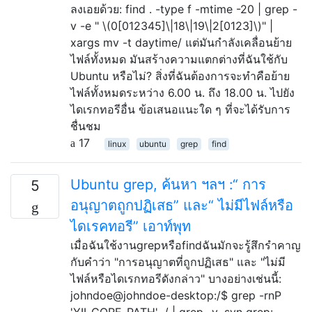
ลงเอยด้วย: find . -type f -mtime -20 | grep -
v -e " \(0[012345]\|18\|19\|2[0123]\)" |
xargs mv -t daytime/ แต่มันกำลังเคลื่อนย้าย
ไฟล์ทั้งหมด มันสร้างความแตกต่างที่ฉันใช้กับ
Ubuntu หรือไม่? สิ่งที่ฉันต้องการจะทำคือย้าย
ไฟล์ทั้งหมดระหว่าง 6.00 น. ถึง 18.00 น. ไปยัง
ไดเรกทอรีอื่น ข้อเสนอแนะใด ๆ ที่จะได้รับการ
ชื่นชม
17
linux
ubuntu
grep
find
Ubuntu grep, ค้นหา ฯลฯ :“ การ
5
อนุญาตถูกปฏิเสธ” และ“ ไม่มีไฟล์หรือ
ไดเรคทอรี” เอาท์พุท
เมื่อฉันใช้งานgrepหรือfindฉันมักจะรู้สึกรำคาญ
กับคำว่า "การอนุญาตที่ถูกปฏิเสธ" และ "ไม่มี
ไฟล์หรือไดเรกทอรีดังกล่าว" บางอย่างเช่นนี้:
johndoe@johndoe-desktop:/$ grep -rnP
'YII_CORE_PATH' ./ | grep -v .svn grep: