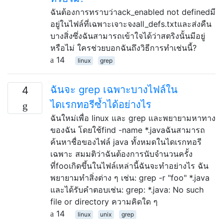
ฉันต้องการทราบว่าack_enabled not definedมี
อยู่ในไฟล์ที่เฉพาะเจาะจงall_defs.txtและส่งคืน
บางสิ่งซึ่งฉันสามารถเข้าใจได้ว่าสตริงนั้นมีอยู่
หรือไม่ ใครช่วยบอกฉันถึงวิธีการทำเช่นนี้?
14
linux
grep
ฉันจะ grep เฉพาะบางไฟล์ใน
4
ไดเรกทอรีซ้ำได้อย่างไร
ฉันใหม่เพื่อ linux และ grep และพยายามหาทาง
ของฉัน โดยใช้find -name *.javaฉันสามารถ
ค้นหาชื่อของไฟล์ java ทั้งหมดในไดเรกทอรี
เฉพาะ สมมติว่าฉันต้องการนับจำนวนครั้ง
ที่fooเกิดขึ้นในไฟล์เหล่านี้ฉันจะทำอย่างไร ฉัน
พยายามทำสิ่งต่าง ๆ เช่น: grep -r "foo" *.java
และได้รับคำตอบเช่น: grep: *.java: No such
file or directory ความคิดใด ๆ
14
linux
unix
grep