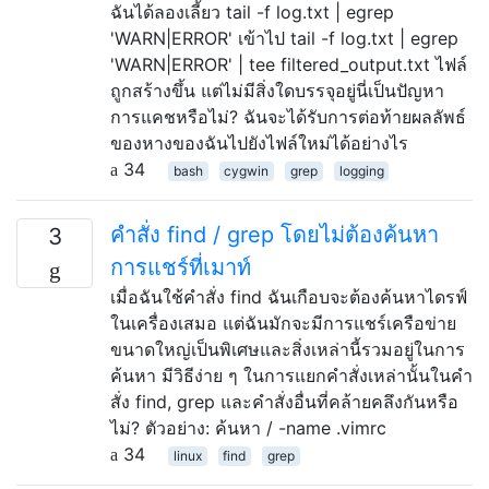
ฉันได้ลองเลี้ยว tail -f log.txt | egrep
'WARN|ERROR' เข้าไป tail -f log.txt | egrep
'WARN|ERROR' | tee filtered_output.txt ไฟล์
ถูกสร้างขึ้น แต่ไม่มีสิ่งใดบรรจุอยู่นี่เป็นปัญหา
การแคชหรือไม่? ฉันจะได้รับการต่อท้ายผลลัพธ์
ของหางของฉันไปยังไฟล์ใหม่ได้อย่างไร
34
bash
cygwin
grep
logging
คำสั่ง find / grep โดยไม่ต้องค้นหา
3
การแชร์ที่เมาท์
เมื่อฉันใช้คำสั่ง find ฉันเกือบจะต้องค้นหาไดรฟ์
ในเครื่องเสมอ แต่ฉันมักจะมีการแชร์เครือข่าย
ขนาดใหญ่เป็นพิเศษและสิ่งเหล่านี้รวมอยู่ในการ
ค้นหา มีวิธีง่าย ๆ ในการแยกคำสั่งเหล่านั้นในคำ
สั่ง find, grep และคำสั่งอื่นที่คล้ายคลึงกันหรือ
ไม่? ตัวอย่าง: ค้นหา / -name .vimrc
34
linux
find
grep