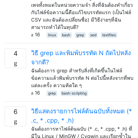
เพจทั้งหมดในหน่วยความจำ สิ่งที่ฉันต้องทำเกี่ยว
กับไฟล์ข้อความนี้คือแก้ไขบรรทัดแรก (เป็นไฟล์
CSV และฉันต้องเปลี่ยนชื่อ) มีวิธีง่ายๆที่ฉัน
สามารถทำได้ในทุบตี?
16
linux
bash
grep
sed
textfiles
วิธี grep และพิมพ์บรรทัด N ถัดไปหลัง
4
จากตี?
ฉันต้องการ grep สำหรับสิ่งที่เกิดขึ้นในไฟล์
ข้อความแล้วพิมพ์บรรทัด N ต่อไปนี้หลังจากที่พบ
แต่ละครั้ง ความคิดใด ๆ
16
grep
bash-scripting
วิธีแสดงรายการไฟล์ต้นฉบับทั้งหมด (*
6
.c, * .cpp, * .h)
ฉันต้องการหาไฟล์ต้นฉบับ (* .c, * .cpp, * .h) ที่
มีใน Linux / MinGW / Cygwin และเรียกซ้ำใน