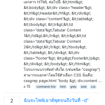
เอกสาร HTML ต่อไปนี้: &lt;html&gt;
&lt;body&gt; &lt;div class="header"&gt;
&lt;h1&gt;Header&lt;/h1&gt; &lt;/div&gt;
&lt;div class="content"&gt; &lt;table&gt;
&lt;tbody&gt; &lt;tr&gt;&lt;td
class="data"&gt;Tabular Content
1&lt;/td&gt;&lt;/tr&gt; &lt;tr&gt;&lt;td
class="data"&gt;Tabular Content
2&lt;/td&gt;&lt;/tr&gt; &lt;/tbody&gt;
&lt;/table&gt; &lt;/div&gt; &lt;div
class="footer"&gt; &lt;p&gt;Footer&lt;/p&gt;
&lt;/div&gt; &lt;/body&gt; &lt;/html&gt;
โปรแกรมบรรทัดคำสั่งใด (เช่นชนิด "cssgrep")
สามารถแยกค่าโดยใช้ตัวเลือก CSS นั่นคือ:
cssgrep page.html "body &gt; div.content …
15
command-line
html
grep
web
css
ฉันจะไพพ์เอาต์พุตจนถึงวันที่ -d“
2