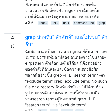
ทั้งหมดที่มันทำหรือไม่? อ็อพชัน -c ส่งคืน
จำนวนบรรทัดที่ตรงกับ regex เท่านั้น แต่ใน
กรณีนี้ฉันมีการจับคู่หลายรายการต่อบรรทัด
29
regex
linux
unix
command-line
grep
grep สำหรับ“ คำศัพท์” และไม่รวม“ คำ
4
อื่น”
ฉันพยายามสร้างการค้นหา grep ที่ค้นหาคำ แต่
ไม่รวมบรรทัดที่มีคำที่สอง ฉันต้องการใช้หลาย-
e "pattern"ตัวเลือก แต่ไม่ได้ผล นี่คือตัวอย่าง
ของคำสั่งที่ฉันลองและข้อความแสดงข้อผิด
พลาดที่สร้างขึ้น grep -i -E "search term" -ev
"exclude term" grep: exclude term: No such
file or directory ฉันเห็นว่ามัน-vใช้ได้กับคำ /
รูปแบบการค้นหาทั้งหมด เช่นนี้ทำงาน แต่ไม่
รวมsearch termอยู่ในผลลัพธ์ grep -i -E
"search term" -ve "exclude term"
28