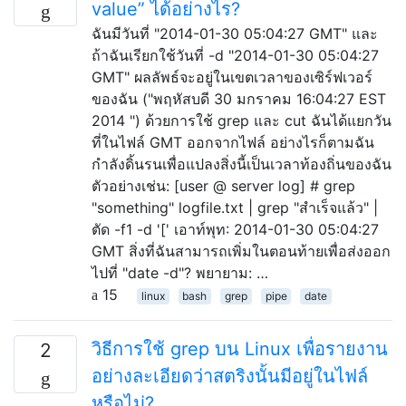
value” ได้อย่างไร?
ฉันมีวันที่ "2014-01-30 05:04:27 GMT" และ
ถ้าฉันเรียกใช้วันที่ -d "2014-01-30 05:04:27
GMT" ผลลัพธ์จะอยู่ในเขตเวลาของเซิร์ฟเวอร์
ของฉัน ("พฤหัสบดี 30 มกราคม 16:04:27 EST
2014 ") ด้วยการใช้ grep และ cut ฉันได้แยกวัน
ที่ในไฟล์ GMT ออกจากไฟล์ อย่างไรก็ตามฉัน
กำลังดิ้นรนเพื่อแปลงสิ่งนี้เป็นเวลาท้องถิ่นของฉัน
ตัวอย่างเช่น: [user @ server log] # grep
"something" logfile.txt | grep "สำเร็จแล้ว" |
ตัด -f1 -d '[' เอาท์พุท: 2014-01-30 05:04:27
GMT สิ่งที่ฉันสามารถเพิ่มในตอนท้ายเพื่อส่งออก
ไปที่ "date -d"? พยายาม: …
15
linux
bash
grep
pipe
date
วิธีการใช้ grep บน Linux เพื่อรายงาน
2
อย่างละเอียดว่าสตริงนั้นมีอยู่ในไฟล์
หรือไม่?