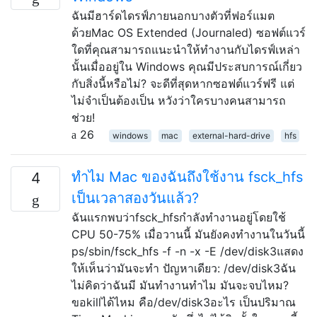
ฉันมีฮาร์ดไดรฟ์ภายนอกบางตัวที่ฟอร์แมต
ด้วยMac OS Extended (Journaled) ซอฟต์แวร์
ใดที่คุณสามารถแนะนำให้ทำงานกับไดรฟ์เหล่า
นั้นเมื่ออยู่ใน Windows คุณมีประสบการณ์เกี่ยว
กับสิ่งนี้หรือไม่? จะดีที่สุดหากซอฟต์แวร์ฟรี แต่
ไม่จำเป็นต้องเป็น หวังว่าใครบางคนสามารถ
ช่วย!
26
windows
mac
external-hard-drive
hfs
ทำไม Mac ของฉันถึงใช้งาน fsck_hfs
4
เป็นเวลาสองวันแล้ว?
ฉันแรกพบว่าfsck_hfsกำลังทำงานอยู่โดยใช้
CPU 50-75% เมื่อวานนี้ มันยังคงทำงานในวันนี้
ps/sbin/fsck_hfs -f -n -x -E /dev/disk3แสดง
ให้เห็นว่ามันจะทำ ปัญหาเดียว: /dev/disk3ฉัน
ไม่คิดว่าฉันมี มันทำงานทำไม มันจะจบไหม?
ขอkillได้ไหม คือ/dev/disk3อะไร เป็นปริมาณ