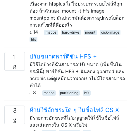
เนื่องจาก hfsplus ไม่ใช่ประเภทระบบไฟล์ที่ถูก
ต้อง ถ้าฉันลอง: mount -t hfs image
mountpoint มันบ่นว่ามันต้องการอุปกรณ์บล็อก
การแก้ไขที่นี่คืออะไร
14
macos
hard-drive
mount
disk-image
hfs
ปรับขนาดพาร์ติชัน HFS +
1
มีวิธีใดบ้างที่ฉันสามารถปรับขนาด (เพิ่มขึ้นใน
กรณีนี้) พาร์ติชัน HFS + ฉันลอง gparted และ
acronis แต่ดูเหมือนว่าพวกเขาไม่มีใครสามารถ
ทำได้
8
macos
partitioning
hfs
ห้ามใช้อักขระใด ๆ ในชื่อไฟล์ OS X
3
มีรายการอักขระที่ไม่อนุญาตให้ใช้ในชื่อไฟล์
และเส้นทางใน OS X หรือไม่