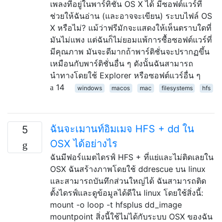
เพลงที่อยู่ในพาร์ทิชัน OS X ได้ มีซอฟต์แวร์ที่
ช่วยให้ฉันอ่าน (และอาจจะเขียน) ระบบไฟล์ OS
X หรือไม่? แม้ว่าฟรีมักจะแสดงให้เห็นตราบใดที่
มันไม่แพง แต่ฉันก็ไม่ยอมแพ้การซื้อซอฟต์แวร์ที่
มีคุณภาพ มันจะดีมากถ้าพาร์ติชั่นจะปรากฏขึ้น
เหมือนกับพาร์ติชั่นอื่น ๆ ดังนั้นฉันสามารถ
นำทางโดยใช้ Explorer หรือซอฟต์แวร์อื่น ๆ
14
windows
macos
mac
filesystems
hfs
ฉันจะเมานท์อิมเมจ HFS + dd ใน
5
OSX ได้อย่างไร
ฉันมีฟอร์แมตไดรฟ์ HFS + ที่แย่และไม่ติดเลยใน
OSX ฉันสร้างภาพโดยใช้ ddrescue บน linux
และสามารถบันทึกส่วนใหญ่ได้ ฉันสามารถติด
ตั้งไดรฟ์และดูข้อมูลได้ดีใน linux โดยใช้สิ่งนี้:
mount -o loop -t hfsplus dd_image
mountpoint สิ่งนี้ใช้ไม่ได้กับระบบ OSX ของฉัน