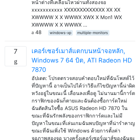
หน้าต่างที่เคลื่อนไหวผ่านทั้งสองจอ
xxxxxxxxxxx XXXXXXXXXXXXX XX XX
XWWWW X X WWWX XWX X Mon1 WX
XWWWW X X WWWX …
48
windows-xp
multiple-monitors
เคอร์เซอร์เมาส์แตกบนหน้าจอหลัก,
7
Windows 7 64 บิต, ATI Radeon HD
7870
อัปเดต: โปรดตรวจสอบคำตอบใหม่ที่ฉันโพสต์ไว้
ที่ปัญหานี้ อาจเป็นไปได้ว่าวิธีแก้ไขปัญหานี้น่าผิด
หวังอยู่ในขณะนี้ เลื่อนลงเพื่อดู ไม่นานมานี้การ์ด
กราฟิกของฉันก็ตายและฉันต้องซื้อการ์ดใหม่
ฉันตัดสินใจซื้อ ASUS Radeon HD 7870 ใน
ขณะที่ฉันรักพลังของกราฟิกการ์ดและไม่มี
ปัญหาในขณะที่เล่นเกมฉันพบปัญหาที่น่ารำคาญ
ขณะที่ฉันเพิ่งใช้ Windows ด้วยการตั้งค่า
จอภาพสองจอ บางครั้งเคอร์เซอร์เมาส์ของฉันจะ