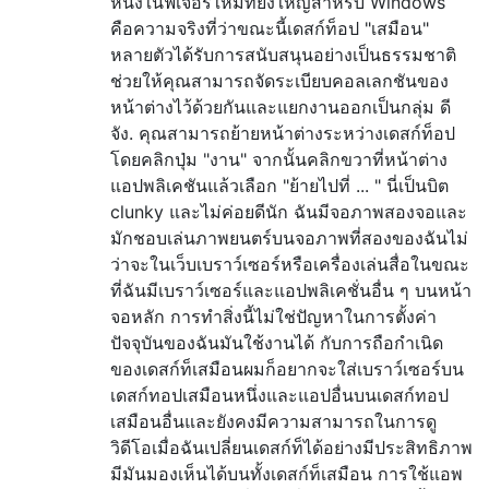
หนึ่งในฟีเจอร์ใหม่ที่ยิ่งใหญ่สำหรับ Windows
คือความจริงที่ว่าขณะนี้เดสก์ท็อป "เสมือน"
หลายตัวได้รับการสนับสนุนอย่างเป็นธรรมชาติ
ช่วยให้คุณสามารถจัดระเบียบคอลเลกชันของ
หน้าต่างไว้ด้วยกันและแยกงานออกเป็นกลุ่ม ดี
จัง. คุณสามารถย้ายหน้าต่างระหว่างเดสก์ท็อป
โดยคลิกปุ่ม "งาน" จากนั้นคลิกขวาที่หน้าต่าง
แอปพลิเคชันแล้วเลือก "ย้ายไปที่ ... " นี่เป็นบิต
clunky และไม่ค่อยดีนัก ฉันมีจอภาพสองจอและ
มักชอบเล่นภาพยนตร์บนจอภาพที่สองของฉันไม่
ว่าจะในเว็บเบราว์เซอร์หรือเครื่องเล่นสื่อในขณะ
ที่ฉันมีเบราว์เซอร์และแอปพลิเคชั่นอื่น ๆ บนหน้า
จอหลัก การทำสิ่งนี้ไม่ใช่ปัญหาในการตั้งค่า
ปัจจุบันของฉันมันใช้งานได้ กับการถือกำเนิด
ของเดสก์ท็เสมือนผมก็อยากจะใส่เบราว์เซอร์บน
เดสก์ทอปเสมือนหนึ่งและแอปอื่นบนเดสก์ทอป
เสมือนอื่นและยังคงมีความสามารถในการดู
วิดีโอเมื่อฉันเปลี่ยนเดสก์ท็ได้อย่างมีประสิทธิภาพ
มีมันมองเห็นได้บนทั้งเดสก์ท็เสมือน การใช้แอพ