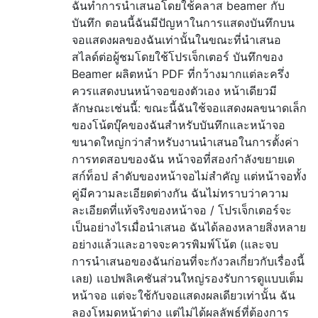
ฉันทำการนำเสนอโดยใช้คลาส beamer กับ
บันทึก ตอนนี้ฉันมีปัญหาในการแสดงบันทึกบน
จอแสดงผลของฉันเท่านั้นในขณะที่นำเสนอ
สไลด์ต่อผู้ชมโดยใช้โปรเจ็กเตอร์ บันทึกของ
Beamer ผลิตหน้า PDF ที่กว้างมากแต่ละครึ่ง
ควรแสดงบนหน้าจอของตัวเอง หน้าเดียวมี
ลักษณะเช่นนี้: ขณะนี้ฉันใช้จอแสดงผลขนาดเล็ก
ของโน้ตบุ๊คของฉันสำหรับบันทึกและหน้าจอ
ขนาดใหญ่กว่าสำหรับงานนำเสนอในการตั้งค่า
การทดสอบของฉัน หน้าจอที่สองกำลังขยายเด
สก์ท็อป ลำดับของหน้าจอไม่สำคัญ แต่หน้าจอทั้ง
คู่มีความละเอียดต่างกัน ฉันไม่ทราบว่าความ
ละเอียดที่แท้จริงของหน้าจอ / โปรเจ็กเตอร์จะ
เป็นอย่างไรเมื่อนำเสนอ ฉันได้ลองหลายสิ่งหลาย
อย่างแล้วและอาจจะควรพิมพ์โน้ต (และจบ
การนำเสนอของฉันก่อนที่จะกังวลเกี่ยวกับเรื่องนี้
เลย) แอปพลิเคชันส่วนใหญ่รองรับการดูแบบเต็ม
หน้าจอ แต่จะใช้กับจอแสดงผลเดียวเท่านั้น ฉัน
ลองโหมดหน้าต่าง แต่ไม่ได้ผลลัพธ์ที่ต้องการ