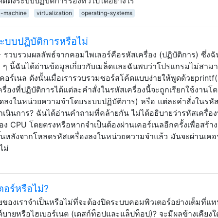
ดตั้งระบบปฏิบัติการรองทั่วไปได้อย่างไร
al-machine
virtualization
operating-systems
ระบบปฏิบัติการหรือไม่
++ รวบรวมผลลัพธ์จากคอมไพเลอร์คือรหัสเครื่อง (ปฏิบัติการ) ซึ่งฉั
ว ๆ นี้ฉันได้อ่านข้อมูลเกี่ยวกับเมล็ดและฉันพบว่าโปรแกรมไม่สาม
คอร์เนล ดังนั้นเมื่อเรารวบรวมซอร์สโค้ดแบบง่ายให้พูดด้วยprintf(
่องที่ปฏิบัติการได้แต่ละคำสั่งในรหัสเครื่องนี้จะถูกเรียกใช้งานโ
ดลงในหน่วยความจำโดยระบบปฏิบัติการ) หรือ แต่ละคำสั่งในรหัสเ
ำเนินการ? ฉันได้อ่านคำถามที่คล้ายกัน ไม่ได้อธิบายว่ารหัสเครื่องท
อง CPU โดยตรงหรือหากจำเป็นต้องผ่านเคอร์เนลอีกครั้งเพื่อสร้างค
ขึ้นหลังจากโหลดรหัสเครื่องลงในหน่วยความจำแล้ว มันจะผ่านเคอ
ไม่
ตอร์หรือไม่?
มัยของเราจำเป็นหรือไม่ที่จะต้องปิดระบบคอมพิวเตอร์อย่างเต็มที่แท
์บายหรือไฮเบอร์เนต (เดสก์ท็อปและแล็ปท็อป)? จะมีผลข้างเคียงใ