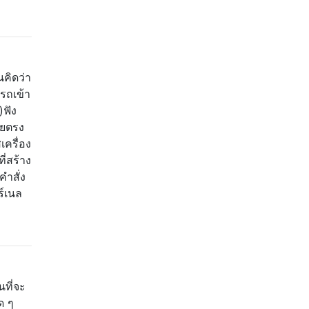
นคิดว่า
ารถเข้า
)ฟัง
ดยตรง
ครื่อง
ี่สร้าง
ำสั่ง
ร์เนล
นที่จะ
ด ๆ