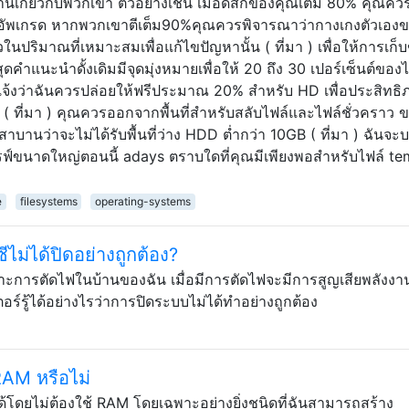
เกี่ยวกับพวกเขา ตัวอย่างเช่น เมื่อดิสก์ของคุณเต็ม 80% คุณคว
อัพเกรด หากพวกเขาตีเต็ม90%คุณควรพิจารณาว่ากางเกงตัวเอง
ปริมาณที่เหมาะสมเพื่อแก้ไขปัญหานั้น ( ที่มา ) เพื่อให้การเก็
ดคำแนะนำดั้งเดิมมีจุดมุ่งหมายเพื่อให้ 20 ถึง 30 เปอร์เซ็นต์ของ
ับแจ้งว่าฉันควรปล่อยให้ฟรีประมาณ 20% สำหรับ HD เพื่อประสิทธิภ
ต็ม ( ที่มา ) คุณควรออกจากพื้นที่สำหรับสลับไฟล์และไฟล์ชั่วคราว ข
าบานว่าจะไม่ได้รับพื้นที่ว่าง HDD ต่ำกว่า 10GB ( ที่มา ) ฉันจะ
ดรฟ์ขนาดใหญ่ตอนนี้ adays ตราบใดที่คุณมีเพียงพอสำหรับไฟล์ t
e
filesystems
operating-systems
ซีไม่ได้ปิดอย่างถูกต้อง?
ราะการตัดไฟในบ้านของฉัน เมื่อมีการตัดไฟจะมีการสูญเสียพลังงา
์รู้ได้อย่างไรว่าการปิดระบบไม่ได้ทำอย่างถูกต้อง
RAM หรือไม่
ด้โดยไม่ต้องใช้ RAM โดยเฉพาะอย่างยิ่งชนิดที่ฉันสามารถสร้าง