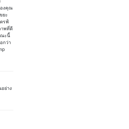
ร
ของคุณ
บขยะ
ไดรฟ์
าพที่ดี
ณะนี้
บอกว่า
emp
นอย่าง