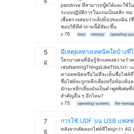
pendrive ที่สามารถบู๊ตได้และใช้ในค
ระบบปฏิบัติการในแรมเป็นหลัก หมาย
เพื่อตรวจสอบว่าแล็ปท็อปของฉัน (ซ
ชอบวิธีที่คำถามนี้มีหิมะขึ้น
76
boot
memory
operating-sy
มีเหตุผลทางเทคนิคใดบ้างที่ไ
5
ใครบางคนที่ฉันรู้จักแสดงความรำคาญ
เช่นNamingThingsLikeThis.txt- แม้ว
ทางเทคนิคหรือไม่ที่จะเห็นชื่อไฟล์ท
ชื่อไฟล์จะถูกหลีกเลี่ยงหรือท้อแท้แล
มักจะหลีกเลี่ยงมันเป็นคำพูดพิเศษที
สำคัญอื่น ๆ อีกไหม?
75
operating-systems
file-mana
การใช้ UDF บน USB แฟลช
7
หลังจากคัดลอกไฟล์ที่ใหญ่กว่า 4G