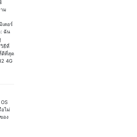
้
สาม
ิเตอร์
: ฉัน
ู
ธีที่
ีที่สุด
T32 4G
s OS
ือไม่
ถของ