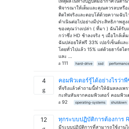
เหตุผลในทางปฏิบัติมีอากาศในตำนาน
พิจารณาให้เต็มและคุณควรลบหรือ
ติดไฟจริงและตอบโต้ด้วยความฉับไวใน
ดำเนินต่อไปอย่างมีประสิทธิภาพสูงสุ
ของคุณว่างเปล่า ( ที่มา ) ฉันได้ร
กว่าซึ่ง HD ช้าลงจริง ๆ เมื่อใกล้เ
ฉันปล่อยให้ฟรี 33% เปอร์เซ็นต์และส
โดยทั่วไปแล้ว 15% แต่ด้วยฮาร์ดไ
และ …
111
hard-drive
ssd
performanc
คอมพิวเตอร์รู้ได้อย่างไรว่าพี
4
ที่จริงแล้วคำถามนี้ทำให้ฉันหลงเพ
กะทันหันจากคอมพิวเตอร์ คอมพิวเตอร
92
operating-systems
shutdown
ทุกระบบปฏิบัติการต้องการ 
12
มีระบบปฏิบัติการที่สามารถใช้งานไ