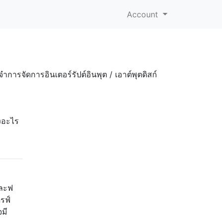
Account
รจัดการอินเตอร์รัปต์อินพุต / เอาต์พุตดิสก์
งอะไร
และฟ
รฟ์
จมี