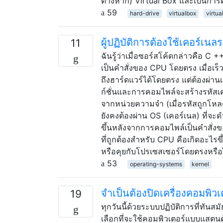
ต่างหาก) Virtual Box และเป็นการติ
59
hard-drive
virtualbox
virtu
ผู้ปฏิบัติการต้องใช้เคอร์เนล
11
ฉันรู้ว่าเมื่อซอร์สโค้ดกล่าวคือ C 
เป็นคำสั่งของ CPU โดยตรง เมื่อเร็
ถึงฮาร์ดแวร์ได้โดยตรง แต่ต้องผ่านเ
ก์ชั่นและการคอมไพล์จะสร้างรหัสเครื
จากหน่วยความจำ (เมื่อรหัสถูกโหล
ยังคงต้องผ่าน OS (เคอร์เนล) ที่จะด
ขึ้นหลังจากการคอมไพล์เป็นคำสั่งข
ที่ถูกต้องสำหรับ CPU คือเกิดอะไร
หรือคุยกับโปรเซสเซอร์โดยตรงหรือ
53
operating-systems
kernel
จำเป็นต้องปิดเครื่องคอมพิวเ
19
ทุกวันนี้ด้วยระบบปฏิบัติการที่ทันส
เลือกที่จะใช้คอมพิวเตอร์แบบแสตนด