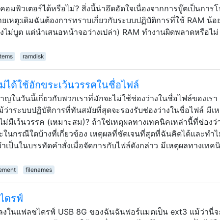
อมพิวเตอร์ได้หรือไม่? สิ่งนี้น่าอึดอัดใจเนื่องจากการบู๊ตเป็นการ
เหตุ:เดิมฉันต้องการทราบเกี่ยวกับระบบปฏิบัติการที่ใช้ RAM น้อ
ึ่งไม่บูต แต่นำเสนอหน้าจอว่างเปล่า) RAM ทำงานผิดพลาดหรือไม่ 
stems
ramdisk
ม่ได้ใช้อักขระเว้นวรรคในชื่อไฟล์
ในวันนี้เกี่ยวกับพวกเราที่มักจะไม่ใช้ช่องว่างในชื่อไฟล์ของเรา
่าระบบปฏิบัติการที่ทันสมัยที่สุดจะรองรับช่องว่างในชื่อไฟล์ มีเห
ี่ไม่มีเว้นวรรค (เหมาะสม)? ถ้าใช่เหตุผลทางเทคนิคเหล่านี้ที่ช่องว
ะในกรณีใดบ้างที่เกี่ยวข้อง เหตุผลที่ชัดเจนที่สุดที่ฉันคิดได้และทำ
่จำเป็นในบรรทัดคำสั่งเมื่อจัดการกับไฟล์ดังกล่าว มีเหตุผลทางเทคนิ
gement
filenames
ไดรฟ์
 ลงในแฟลชไดรฟ์ USB 8G ของฉันฉันฟอร์แมตเป็น ext3 แม้ว่านี่จ