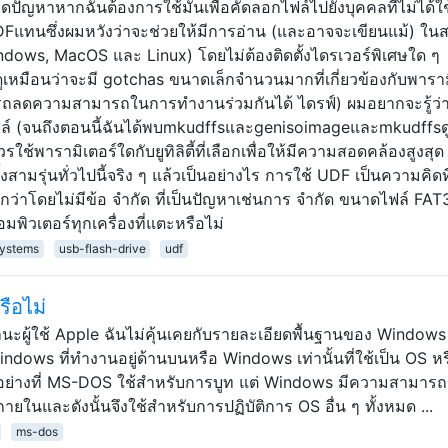
ิดปัญหาหากฉันต้องการใช้มันเพื่อคัดลอกไฟล์ไปยังบุคคลที่ไม่ได้ใช
DFแทนซึ่งผมหวังว่าจะช่วยให้มีการอ่าน (และอาจจะเขียนแม้) ใน
Windows, MacOS และ Linux) โดยไม่ต้องติดตั้งไดรเวอร์พิเศษใด ๆ
ดูเหมือนว่าจะมี gotchas ขนาดเล็กจำนวนมากที่เกี่ยวข้องกับพาราม
ารถลดความสามารถในการทำงานร่วมกันได้ ไดรฟ์) ผมอยากจะรู้ว่า
ไฟล์ (จนถึงตอนนี้ฉันได้พบmkudffsและgenisoimageและmkudffsด
ควรใช้พารามิเตอร์ใดกับยูทิลิตี้ที่เลือกเพื่อให้มีความสอดคล้องสูงสุด วิ
งสามรุ่นทั่วไปนี้จริง ๆ แล้วเป็นอย่างไร การใช้ UDF เป็นความคิดที่ด
ด้ดีกว่าโดยไม่มีข้อ จำกัด ที่เป็นปัญหาเช่นการ จำกัด ขนาดไฟล์ FA
มพิวเตอร์ทุกเครื่องที่แตะหรือไม่
systems
usb-flash-drive
udf
ือไม่
ฐานะผู้ใช้ Apple ฉันไม่คุ้นเคยกับรายละเอียดพื้นฐานของ Window
ndows ที่ทำงานอยู่ด้านบนหรือ Windows เท่านั้นที่ใช้เป็น OS หร
งอย่างที่ MS-DOS ใช้สำหรับการบูท แต่ Windows มีความสามาร
ู่ภายในและดังนั้นจึงใช้สำหรับการปฏิบัติการ OS อื่น ๆ ทั้งหมด ...
ms-dos