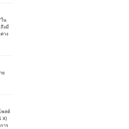
 "ใน
ถึงมี
ต่าง
้าย
โพสต์
S X)
ิการ