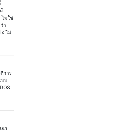
่
มี
 ไม่ใช่
ว่า
x ไม่
ัติการ
ระบบ
บ DOS
่แยก