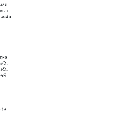
โหลด
ยกว่า
แต่ฉัน
ตุผล
่างใน
ไมฉัน
คที่
ะใช้