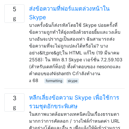
ส่งข้อความที่ฟอร์แมตล่วงหน้าใน
5
Skype
บางครั้งฉันก็ส่งรหัสโดยใช้ Skype บ่อยครั้งที่
ข้อความถูกทำให้ยุ่งเหยิงด้วยรอยยิ้มและวงเล็บ
บางอันจะปรากฏเป็นสองเท่า ฉันสามารถส่ง
ข้อความที่จะไม่ถูกแปลงได้หรือไม่? บาง
อย่าง&lt;pre&gt;ใน HTML แก้ไข (19 มีนาคม
2558): ใน Win 8.1 Skype เวอร์ชั่น 7.2.59.103
(สำหรับเดสก์ท็อป) ทั้งคำตอบของ nesonoและ
คำตอบของNishanth Cกำลังทำงาน
68
formatting
skype
หลีกเลี่ยงข้อความ Skype เพื่อใช้การ
3
รวมชุดอักขระพิเศษ
ในสภาพแวดล้อมทางเทคนิคเป็นเรื่องธรรมดา
มากกว่าการคัดลอก / วางไฟล์กำหนดค่า URL
ตัวอย่างโค้ดและอื่น ๆ เพื่อแจ้งให้ผู้เข้าร่วมการ