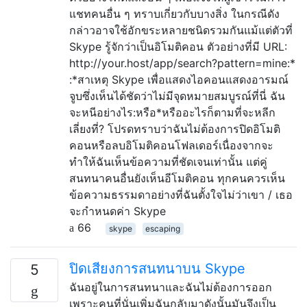
แชทคนอื่น ๆ ทราบเกี่ยวกับบางสิ่ง ในกรณีดัง
กล่าวอาจใช้อักขระหลายชนิดรวมกันแม้แต่ตัวที่
Skype รู้จักว่าเป็นอิโมติคอน ตัวอย่างที่มี URL:
http://your.host/app/search?pattern=mine:*
:*สาเหตุ Skype เพื่อแสดงไอคอนแสดงอารมณ์
จูบซึ่งเห็นได้ชัดว่าไม่มีจุดหมายสมบูรณ์ที่นี่ ฉัน
จะหนีอย่างไร:หรือ*หรืออะไรก็ตามที่จะหลีก
เลี่ยงที่? โปรดทราบว่าฉันไม่ต้องการปิดอิโมติ
คอนหรือลบอิโมติคอนโฟลเดอร์เนื่องจากจะ
ทำให้ฉันเห็นข้อความที่ชัดเจนเท่านั้น แต่คู่
สนทนาคนอื่นยังเห็นอีโมติคอน ทุกคนควรเห็น
ข้อความธรรมดาอย่างที่ฉันตั้งใจไม่ว่าเขา / เธอ
จะกำหนดค่า Skype
66
skype
escaping
ปิดเสียงการสนทนาบน Skype
5
ฉันอยู่ในการสนทนาและฉันไม่ต้องการออก
เพราะคนที่นั่นเพิ่มฉันกลับมาดังนั้นมันจึงเป็น