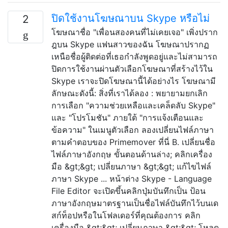
ปิดใช้งานโฆษณาบน Skype หรือไม่
2
โฆษณาชื่อ "เพื่อนสองคนที่ไม่เคยเจอ" เพิ่งปราก
ฎบน Skype แฟนสาวของฉัน โฆษณาปรากฏ
เหนือชื่อผู้ติดต่อที่เธอกำลังพูดอยู่และไม่สามารถ
ปิดการใช้งานผ่านตัวเลือกโฆษณาที่สร้างไว้ใน
Skype เราจะปิดโฆษณานี้ได้อย่างไร โฆษณามี
ลักษณะดังนี้: สิ่งที่เราได้ลอง : พยายามยกเลิก
การเลือก "ความช่วยเหลือและเคล็ดลับ Skype"
และ "โปรโมชัน" ภายใต้ "การแจ้งเตือนและ
ข้อความ" ในเมนูตัวเลือก ลองเปลี่ยนไฟล์ภาษา
ตามคำตอบของ Primemover ที่นี่ B. เปลี่ยนชื่อ
ไฟล์ภาษาอังกฤษ ขั้นตอนด้านล่าง; คลิกเครื่อง
มือ &gt;&gt; เปลี่ยนภาษา &gt;&gt; แก้ไขไฟล์
ภาษา Skype ... หน้าต่าง Skype - Language
File Editor จะเปิดขึ้นคลิกปุ่มบันทึกเป็น ป้อน
ภาษาอังกฤษมาตรฐานเป็นชื่อไฟล์บันทึกไว้บนเด
สก์ท็อปหรือในโฟลเดอร์ที่คุณต้องการ คลิก
เครื่องมือ &gt;&gt; เปลี่ยนภาษา &gt;&gt; โหลด