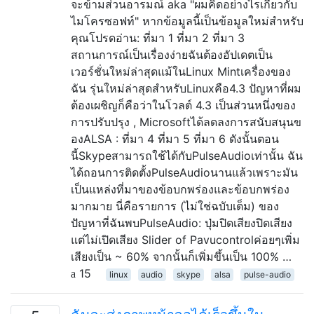
จะข้ามส่วนอารมณ์ aka "ผมคิดอย่างไรเกี่ยวกับ
ไมโครซอฟท์" หากข้อมูลนี้เป็นข้อมูลใหม่สำหรับ
คุณโปรดอ่าน: ที่มา 1 ที่มา 2 ที่มา 3
สถานการณ์เป็นเรื่องง่ายฉันต้องอัปเดตเป็น
เวอร์ชั่นใหม่ล่าสุดแม้ในLinux Mintเครื่องของ
ฉัน รุ่นใหม่ล่าสุดสำหรับLinuxคือ4.3 ปัญหาที่ผม
ต้องเผชิญก็คือว่าในโวลต์ 4.3 เป็นส่วนหนึ่งของ
การปรับปรุง , Microsoftได้ลดลงการสนับสนุนข
องALSA : ที่มา 4 ที่มา 5 ที่มา 6 ดังนั้นตอน
นี้Skypeสามารถใช้ได้กับPulseAudioเท่านั้น ฉัน
ได้ถอนการติดตั้งPulseAudioนานแล้วเพราะมัน
เป็นแหล่งที่มาของข้อบกพร่องและข้อบกพร่อง
มากมาย นี่คือรายการ (ไม่ใช่ฉบับเต็ม) ของ
ปัญหาที่ฉันพบPulseAudio: ปุ่มปิดเสียงปิดเสียง
แต่ไม่เปิดเสียง Slider of Pavucontrolค่อยๆเพิ่ม
เสียงเป็น ~ 60% จากนั้นก็เพิ่มขึ้นเป็น 100% …
15
linux
audio
skype
alsa
pulse-audio