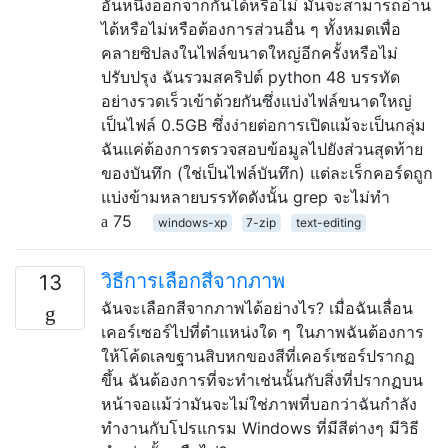
อันหนึ่งออกจากกันได้หรือไม่ มันจะสามารถอ่าน
ได้หรือไม่หรือต้องการส่วนอื่น ๆ ทั้งหมดเพื่อ
คลายซิปลงในไฟล์ขนาดใหญ่อีกครั้งหรือไม่
ปรับปรุง ฉันรวมสคริปต์ python 48 บรรทัด
อย่างรวดเร็วเข้าด้วยกันซึ่งแบ่งไฟล์ขนาดใหญ่
เป็นไฟล์ 0.5GB ซึ่งง่ายต่อการเปิดแม้จะเป็นกลุ่ม
ฉันแค่ต้องการตรวจสอบข้อมูลไปยังส่วนสุดท้าย
ของบันทึก (ใช่เป็นไฟล์บันทึก) แต่ละเร็กคอร์ดถูก
แบ่งข้ามหลายบรรทัดดังนั้น grep จะไม่ทำ
75
windows-xp
7-zip
text-editing
วิธีการเลือกสีจากภาพ
13
ฉันจะเลือกสีจากภาพได้อย่างไร? เมื่อฉันเลื่อน
เคอร์เซอร์ไปที่ตำแหน่งใด ๆ ในภาพฉันต้องการ
ให้โค้ดเลขฐานสิบหกของสีที่เคอร์เซอร์ปรากฏ
ขึ้น ฉันต้องการที่จะทำเช่นนั้นกับสิ่งที่ปรากฏบน
หน้าจอแม้ว่ามันจะไม่ใช่ภาพที่บอกว่าฉันกำลัง
ทำงานกับโปรแกรม Windows ที่มีสีต่างๆ มีวิธี