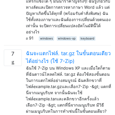
แทรกแซงใด ๆ มันน่ารำคาญจริงๆ! ฉันรู้เกี่ยวกับ
ทางลัดและปิดการตรวจหาภาษา Word แล้ว แต่
ปัญหาเกิดขึ้นได้ทุกที่ (พร้อมรับคำสั่งพิเศษ) ฉัน
ใช้ทั้งสองภาษาและฉันต้องการเปลี่ยนด้วยตนเอง
เท่านั้น จะปิดการเปลี่ยนแปลงอัตโนมัตินี้ได้
อย่างไร
91
windows
windows-xp
keyboard
ฉันจะแตกไฟล์. tar.gz ในขั้นตอนเดียว
7
ได้อย่างไร (ใช้ 7-Zip)
ฉันใช้ 7-Zip บน Windows XP และเมื่อใดก็ตาม
ที่ฉันดาวน์โหลดไฟล์. tar.gz ต้องใช้สองขั้นตอน
ในการแตกไฟล์อย่างสมบูรณ์ ฉันคลิกขวาที่
ไฟล์example.tar.gzและเลือก7-Zip -&gt; แตกที่
นี่จากเมนูบริบท จากนั้นฉันจะใช้
ไฟล์example.tarและคลิกขวาอีกครั้งแล้ว
เลือก7-Zip -&gt; แตกที่นี่จากเมนูบริบท มีวิธี
ผ่านเมนูบริบทในการทำเช่นนี้ในขั้นตอนเดียว?