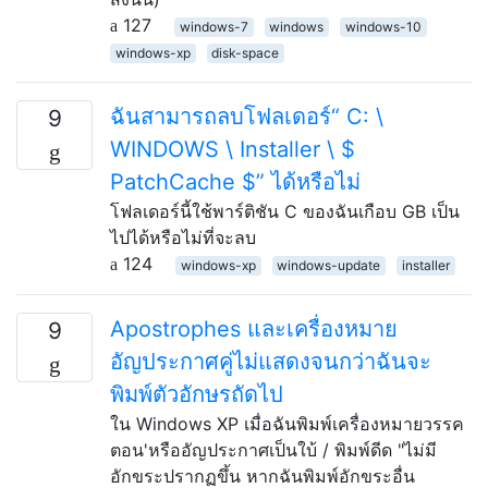
127
windows-7
windows
windows-10
windows-xp
disk-space
ฉันสามารถลบโฟลเดอร์“ C: \
9
WINDOWS \ Installer \ $
PatchCache $” ได้หรือไม่
โฟลเดอร์นี้ใช้พาร์ติชัน C ของฉันเกือบ GB เป็น
ไปได้หรือไม่ที่จะลบ
124
windows-xp
windows-update
installer
Apostrophes และเครื่องหมาย
9
อัญประกาศคู่ไม่แสดงจนกว่าฉันจะ
พิมพ์ตัวอักษรถัดไป
ใน Windows XP เมื่อฉันพิมพ์เครื่องหมายวรรค
ตอน'หรืออัญประกาศเป็นใบ้ / พิมพ์ดีด "ไม่มี
อักขระปรากฏขึ้น หากฉันพิมพ์อักขระอื่น