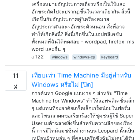
เครื่องหมายอัญประกาศเดี่ยวหรือเป็นใบ้และ
อักขระถัดไปจะปรากฏขึ้นในเวลาเดียวกัน สิ่งนี้
เกิดขึ้นกับอัญประกาศคู่"เครื่องหมาย
อัญประกาศ'และ~อักขระตัวหนอน สิ่งที่อาจ
ทำให้เกิดสิ่งนี้? สิ่งนี้เกิดขึ้นในแอปพลิเคชัน
ทั้งหมดที่ฉันได้ทดสอบ - wordpad, firefox, ms
word และอื่น ๆ
122
windows
windows-xp
keyboard
เทียบเท่า Time Machine มีอยู่สำหรับ
11
Windows หรือไม่ [ปิด]
การค้นหา Google แบบง่าย ๆ สำหรับ "Time
Machine for Windows" ทำให้แอพพลิเคชั่นเล็ก
ๆ แต่แทนที่จะอาศัยเกร็ดเล็กเกร็ดน้อยในฟอรั่ม
และโฆษณาผมขอเรียกร้องให้ชุมชนผู้ใช้ Super
User เบต้าฉลาดยิ่งขึ้นสำหรับความลึกของเรื่อง
นี้ การมีไทม์แมชชีนทำงานบน Leopard นั้นเป็น
เหมือนผ้าห่มอุ่น ๆ ที่คลุมเครือซึ่งฉันไม่เคยได้รับ