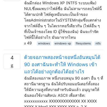
ฉันมีกล่อง Windows XP (NTFS ระบบแฟ้ม)
NULซึ่งผมพบว่าไฟล์ชื่อ ฉันไม่สามารถลบไฟล์นี้
ได้ตามปกติ ไฟล์ดูเหมือนจะเป็นเจ้าของ
โดยAdministratorในSYSTEMกลุ่มซึ่งแตกต่าง
จากไฟล์อื่น ๆ ในไดเรกทอรีเดียวกัน (ไฟล์อื่น ๆ
ที่เป็นเจ้าของโดย ID ผู้ใช้ของฉัน) ฉันจะกำจัด
ไฟล์นี้ได้อย่างไร มันมาจากไหน
49
windows
windows-xp
filesystems
ntfs
ด้วยจอภาพสองหน้าจอหนึ่งอันหมุนได้
4
90 องศาฉันจะทำให้ Windows เข้า
แถวได้อย่างถูกต้องได้อย่างไร
ฉันมีสองจอภาพ หนึ่งรอบหมุน 90 องศา อื่น ๆ ที่
สถานีมาตรฐาน ฉันได้ปรับจอมอนิเตอร์ทั้งสอง
ให้มีความสูงที่สบายสำหรับฉันแล้ว อนุญาตให้
ฉันลองใช้งานศิลปะ ASCII เพื่อสาธิต:
xxxxxxxxxxx XXXXXXXXXXXXX XX XXXX
XXXX X Mon1 XXX XXXX XXX จ. 2 X