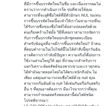
ที่มีการขึ้นบรรทัดใหม่ในชื่อ และเนื่องจากผมไม่
ทราบว่าการดำเนินการใด ๆlsที่ช่วยให้คุณ
สามารถที่จะยุติชื่อไฟล์ที่มีตัวอักษร NUL lsแทน
การขึ้นบรรทัดใหม่นี้จะทำให้เราไม่สามารถที่จะ
ได้รับรายชื่อของชื่อไฟล์ได้อย่างปลอดภัยด้วย
คนเกียจคร้านใช่มั้ย วิธีที่เคยเราสามารถจัดการ
กับการขึ้นบรรทัดใหม่ยกเลิกชุดจดทะเบียน
สำหรับข้อมูลที่อาจมีการขึ้นบรรทัดใหม่? ถ้าคน
ที่ตอบคำถามในเว็บไซต์นี้ไม่ได้ทำสิ่งนี้ทุกวันฉัน
อาจคิดว่าเรากำลังมีปัญหา ความจริงก็คือlsการ
ใช้งานส่วนใหญ่ให้ api ที่ง่ายมากสำหรับการ
แยกวิเคราะห์ผลลัพธ์ของพวกเขาและเราทุกคน
ได้ทำมันมาตลอดโดยไม่ได้ตระหนักถึงมัน ไม่
เพียง แต่คุณสามารถจบชื่อไฟล์ด้วย null คุณ
สามารถเริ่มต้นด้วย null ได้เช่นกันหรือกับสตริง
อื่น ๆ ที่คุณอาจต้องการ มีอะไรมากกว่าที่คุณ
สามารถกำหนดสตริงพลเหล่านี้ต่อไฟล์ชนิด
โปรดพิจารณา:
LS_COLORS='lc=\0:rc=:ec=\0\0\0:fi=:di=:'