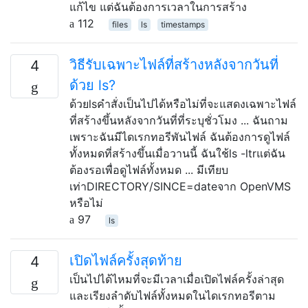
แก้ไข แต่ฉันต้องการเวลาในการสร้าง
112
files
ls
timestamps
วิธีรับเฉพาะไฟล์ที่สร้างหลังจากวันที่
4
ด้วย ls?
ด้วยlsคำสั่งเป็นไปได้หรือไม่ที่จะแสดงเฉพาะไฟล์
ที่สร้างขึ้นหลังจากวันที่ที่ระบุชั่วโมง ... ฉันถาม
เพราะฉันมีไดเรกทอรีพันไฟล์ ฉันต้องการดูไฟล์
ทั้งหมดที่สร้างขึ้นเมื่อวานนี้ ฉันใช้ls -ltrแต่ฉัน
ต้องรอเพื่อดูไฟล์ทั้งหมด ... มีเทียบ
เท่าDIRECTORY/SINCE=dateจาก OpenVMS
หรือไม่
97
ls
เปิดไฟล์ครั้งสุดท้าย
4
เป็นไปได้ไหมที่จะมีเวลาเมื่อเปิดไฟล์ครั้งล่าสุด
และเรียงลำดับไฟล์ทั้งหมดในไดเรกทอรีตาม