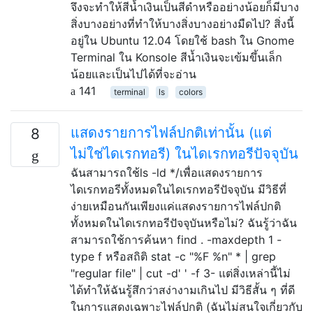
จึงจะทำให้สีน้ำเงินเป็นสีดำหรืออย่างน้อยก็มีบาง
สิ่งบางอย่างที่ทำให้บางสิ่งบางอย่างมืดไป? สิ่งนี้
อยู่ใน Ubuntu 12.04 โดยใช้ bash ใน Gnome
Terminal ใน Konsole สีน้ำเงินจะเข้มขึ้นเล็ก
น้อยและเป็นไปได้ที่จะอ่าน
141
terminal
ls
colors
แสดงรายการไฟล์ปกติเท่านั้น (แต่
8
ไม่ใช่ไดเรกทอรี) ในไดเรกทอรีปัจจุบัน
ฉันสามารถใช้ls -ld */เพื่อแสดงรายการ
ไดเรกทอรีทั้งหมดในไดเรกทอรีปัจจุบัน มีวิธีที่
ง่ายเหมือนกันเพียงแค่แสดงรายการไฟล์ปกติ
ทั้งหมดในไดเรกทอรีปัจจุบันหรือไม่? ฉันรู้ว่าฉัน
สามารถใช้การค้นหา find . -maxdepth 1 -
type f หรือสถิติ stat -c "%F %n" * | grep
"regular file" | cut -d' ' -f 3- แต่สิ่งเหล่านี้ไม่
ได้ทำให้ฉันรู้สึกว่าสง่างามเกินไป มีวิธีสั้น ๆ ที่ดี
ในการแสดงเฉพาะไฟล์ปกติ (ฉันไม่สนใจเกี่ยวกับ