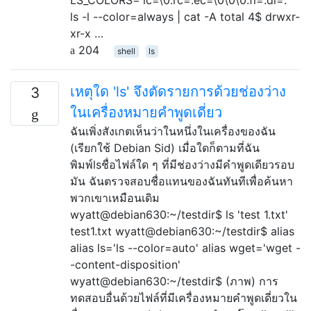
ls -l --color=always | cat -A total 4$ drwxr-
xr-x …
204
shell
ls
เหตุใด 'ls' จึงตัดรายการด้วยช่องว่าง
3
ในเครื่องหมายคำพูดเดี่ยว
ฉันเพิ่งสังเกตเห็นว่าในหนึ่งในเครื่องของฉัน
(เรียกใช้ Debian Sid) เมื่อใดก็ตามที่ฉัน
พิมพ์lsชื่อไฟล์ใด ๆ ที่มีช่องว่างมีคำพูดเดียวรอบ
มัน ฉันตรวจสอบชื่อแทนของฉันทันทีเพื่อค้นหา
พวกเขาเหมือนเดิม
wyatt@debian630:~/testdir$ ls 'test 1.txt'
test1.txt wyatt@debian630:~/testdir$ alias
alias ls='ls --color=auto' alias wget='wget -
-content-disposition'
wyatt@debian630:~/testdir$ (ภาพ) การ
ทดสอบอื่นด้วยไฟล์ที่มีเครื่องหมายคำพูดเดี่ยวใน