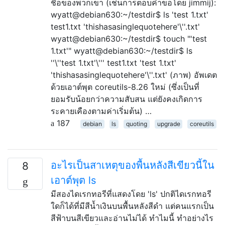
ชื่อของพวกเขา (เช่นการตอบคำขอโดย jimmij):
wyatt@debian630:~/testdir$ ls 'test 1.txt'
test1.txt 'thishasasinglequotehere'\''.txt'
wyatt@debian630:~/testdir$ touch "'test
1.txt'" wyatt@debian630:~/testdir$ ls
''\''test 1.txt'\''' test1.txt 'test 1.txt'
'thishasasinglequotehere'\''.txt' (ภาพ) อัพเดต
ด้วยเอาต์พุต coreutils-8.26 ใหม่ (ซึ่งเป็นที่
ยอมรับน้อยกว่าความสับสน แต่ยังคงเกิดการ
ระคายเคืองตามค่าเริ่มต้น) …
187
debian
ls
quoting
upgrade
coreutils
อะไรเป็นสาเหตุของพื้นหลังสีเขียวนี้ใน
8
เอาต์พุต ls
มีสองไดเรกทอรีที่แสดงโดย 'ls' ปกติไดเรกทอรี
ใดก็ได้ที่มีสีน้ำเงินบนพื้นหลังสีดำ แต่คนแรกเป็น
สีฟ้าบนสีเขียวและอ่านไม่ได้ ทำไมนี้ ทำอย่างไร