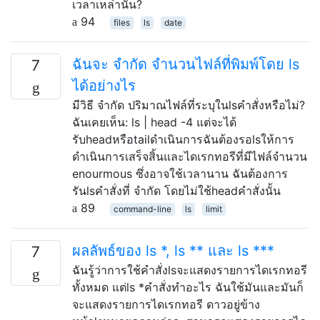
เวลาเหล่านั้น?
94
files
ls
date
ฉันจะ จำกัด จำนวนไฟล์ที่พิมพ์โดย ls
7
ได้อย่างไร
มีวิธี จำกัด ปริมาณไฟล์ที่ระบุในlsคำสั่งหรือไม่?
ฉันเคยเห็น: ls | head -4 แต่จะได้
รับheadหรือtailดำเนินการฉันต้องรอlsให้การ
ดำเนินการเสร็จสิ้นและไดเรกทอรีที่มีไฟล์จำนวน
enourmous ซึ่งอาจใช้เวลานาน ฉันต้องการ
รันlsคำสั่งที่ จำกัด โดยไม่ใช้headคำสั่งนั้น
89
command-line
ls
limit
ผลลัพธ์ของ ls *, ls ** และ ls ***
7
ฉันรู้ว่าการใช้คำสั่งlsจะแสดงรายการไดเรกทอรี
ทั้งหมด แต่ls *คำสั่งทำอะไร ฉันใช้มันและมันก็
จะแสดงรายการไดเรกทอรี ดาวอยู่ข้าง