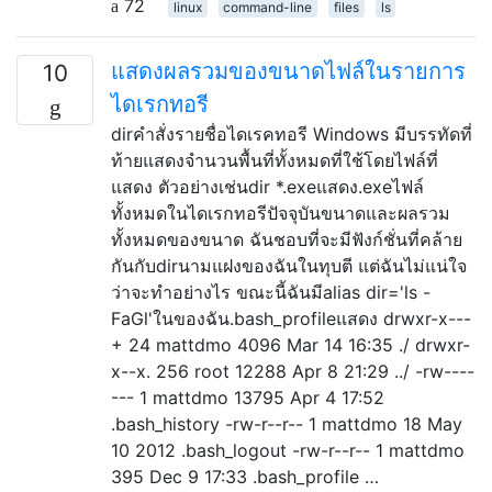
72
linux
command-line
files
ls
แสดงผลรวมของขนาดไฟล์ในรายการ
10
ไดเรกทอรี
dirคำสั่งรายชื่อไดเรคทอรี Windows มีบรรทัดที่
ท้ายแสดงจำนวนพื้นที่ทั้งหมดที่ใช้โดยไฟล์ที่
แสดง ตัวอย่างเช่นdir *.exeแสดง.exeไฟล์
ทั้งหมดในไดเรกทอรีปัจจุบันขนาดและผลรวม
ทั้งหมดของขนาด ฉันชอบที่จะมีฟังก์ชั่นที่คล้าย
กันกับdirนามแฝงของฉันในทุบตี แต่ฉันไม่แน่ใจ
ว่าจะทำอย่างไร ขณะนี้ฉันมีalias dir='ls -
FaGl'ในของฉัน.bash_profileแสดง drwxr-x---
+ 24 mattdmo 4096 Mar 14 16:35 ./ drwxr-
x--x. 256 root 12288 Apr 8 21:29 ../ -rw----
--- 1 mattdmo 13795 Apr 4 17:52
.bash_history -rw-r--r-- 1 mattdmo 18 May
10 2012 .bash_logout -rw-r--r-- 1 mattdmo
395 Dec 9 17:33 .bash_profile …