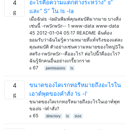
อะไรคือความแตกต่างระหว่าง“ s”
4
และ“ S” ใน ls -la
เมื่อฉันls -laมันพิมพ์คุณสมบัติมากมาย บางสิ่ง
เช่นนี้ -rwSrwSr-- 1 www-data www-data
45 2012-01-04 05:17 README ฉันต้อง
ยอมรับว่าฉันไม่รู้ความหมายที่แท้จริงของแต่ละ
คุณสมบัติ ตัวอย่างเช่นความหมายของใหญ่Sใน
สตริง-rwSrwSr--คืออะไร? ต่อไปนี้1คืออะไร?
ฉันรู้จักคนอื่นอย่างเกรี้ยวกราด
67
permissions
ls
ขนาดของไดเรกทอรีหมายถึงอะไรใน
4
เอาต์พุตของคำสั่ง 'ls -l'
ขนาดของไดเรกทอรีหมายถึงอะไรในเอาท์พุท
ของls -lคำสั่ง?
65
directory
ls
size