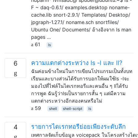
F ~ daq-0.6.1/ examples.desktop noname-
cache.lib snort-2.9.1/ Templates/ Desktop/
jpgraph-1.27.1/ noname.sch snortfiles/
Ubuntu One/ Documents/ อ้างอิงจาก ls man
pages …
61
ls
ความแตกต่างระหว่าง ls -l และ ll?
6
ฉันค่อนข้างใหม่ในการเขียนโปรแกรมเป็นทั้งบท
เรียนและบางส่วนได้รับการบอกให้ผมใช้ls -lจะ
มองไปที่ไฟล์ในไดเรกทอรีและคนอื่น ๆ llได้รับ
การพูด ฉันรู้ว่าlsเป็นรายการสั้น ๆ แต่มีความ
แตกต่างระหว่างอีกสองคนหรือไม่
59
shell
shell-script
ls
รายการไดเรกทอรีย่อยเพียงระดับลึก
4
เทศกาลจัดเก็บข้อมูล voicepack ในโครงสร้างไดเ