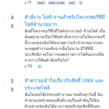
71
bash
shell-script
awk
ls
คำสั่ง ls ไม่ทำงานสำหรับไดเรกทอรีที่มี
4
ไฟล์จำนวนมาก
ฉันมีไดเรกทอรีซึ่งมีไฟล์ประมาณ5 ล้านไฟล์ เมื่อ
ฉันพยายามเรียกใช้lsคำสั่งจากภายในไดเรกทอรี
นี้ระบบของฉันใช้หน่วยความจำจำนวนมากและ
จะหยุดทำงานหลังจากนั้นไม่นาน มีวิธีที่มี
ประสิทธิภาพในการแสดงรายการไฟล์นอกเหนือ
จากการใช้lsคำสั่งหรือไม่?
70
ls
ทำความเข้าใจเกี่ยวกับสิทธิ์ UNIX และ
5
ประเภทไฟล์
ฉันไม่เคยได้chmodทำงานมาจนถึงทุกวันนี้ ฉัน
ทำตามบทช่วยสอนที่อธิบายเรื่องสำคัญให้ฉัน
ตัวอย่างเช่นฉันได้อ่านว่าคุณมีกลุ่มสิทธิ์ที่แตก