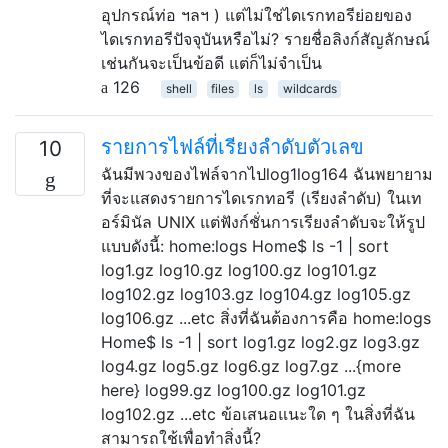
อุปกรณ์ท่อ ฯลฯ ) แต่ไม่ใช่ไดเรกทอรีย่อยของ
ไดเรกทอรีปัจจุบันหรือไม่? รายชื่อลิงก์สัญลักษณ์
เช่นกันจะเป็นข้อดี แต่ก็ไม่จำเป็น
126
shell
files
ls
wildcards
รายการไฟล์ที่เรียงลำดับตัวเลข
10
ฉันมีพวงของไฟล์จากไปlog1log164 ฉันพยายาม
ที่จะแสดงรายการไดเรกทอรี (เรียงลำดับ) ในเท
อร์มินัล UNIX แต่ฟังก์ชั่นการเรียงลำดับจะให้รูป
แบบดังนี้: home:logs Home$ ls -1 | sort
log1.gz log10.gz log100.gz log101.gz
log102.gz log103.gz log104.gz log105.gz
log106.gz ...etc สิ่งที่ฉันต้องการคือ home:logs
Home$ ls -1 | sort log1.gz log2.gz log3.gz
log4.gz log5.gz log6.gz log7.gz ...{more
here} log99.gz log100.gz log101.gz
log102.gz ...etc ข้อเสนอแนะใด ๆ ในสิ่งที่ฉัน
สามารถใช้เพื่อทำสิ่งนี้?