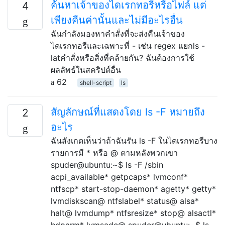
ค้นหาเจ้าของไดเรกทอรีหรือไฟล์ แต่
4
เพียงคืนค่านั้นและไม่มีอะไรอื่น
ฉันกำลังมองหาคำสั่งที่จะส่งคืนเจ้าของ
ไดเรกทอรีและเฉพาะที่ - เช่น regex แยกls -
latคำสั่งหรือสิ่งที่คล้ายกัน? ฉันต้องการใช้
ผลลัพธ์ในสคริปต์อื่น
62
shell-script
ls
สัญลักษณ์ที่แสดงโดย ls -F หมายถึง
2
อะไร
ฉันสังเกตเห็นว่าถ้าฉันรัน ls -F ในไดเรกทอรีบาง
รายการมี * หรือ @ ตามหลังพวกเขา
spuder@ubuntu:~$ ls -F /sbin
acpi_available* getpcaps* lvmconf*
ntfscp* start-stop-daemon* agetty* getty*
lvmdiskscan@ ntfslabel* status@ alsa*
halt@ lvmdump* ntfsresize* stop@ alsactl*
hdparm* lvmsadc@ spuder@ubuntu:~$ ls -