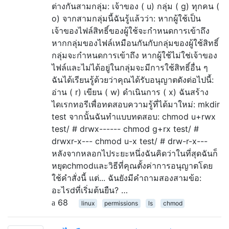
ต่างกันสามกลุ่ม: เจ้าของ ( u) กลุ่ม ( g) ทุกคน (
o) จากสามกลุ่มนี้ฉันรู้แล้วว่า: หากผู้ใช้เป็น
เจ้าของไฟล์สิทธิ์ของผู้ใช้จะกำหนดการเข้าถึง
หากกลุ่มของไฟล์เหมือนกันกับกลุ่มของผู้ใช้สิทธิ์
กลุ่มจะกำหนดการเข้าถึง หากผู้ใช้ไม่ใช่เจ้าของ
ไฟล์และไม่ได้อยู่ในกลุ่มจะมีการใช้สิทธิ์อื่น ๆ
ฉันได้เรียนรู้ด้วยว่าคุณได้รับอนุญาตดังต่อไปนี้:
อ่าน ( r) เขียน ( w) ดำเนินการ ( x) ฉันสร้าง
ไดเรกทอรีเพื่อทดสอบความรู้ที่ได้มาใหม่: mkdir
test จากนั้นฉันทำแบบทดสอบ: chmod u+rwx
test/ # drwx------ chmod g+rx test/ #
drwxr-x--- chmod u-x test/ # drw-r-x---
หลังจากหลอกไประยะหนึ่งฉันคิดว่าในที่สุดฉันก็
หยุดchmodและวิธีที่คุณตั้งค่าการอนุญาตโดย
ใช้คำสั่งนี้ แต่... ฉันยังมีคำถามสองสามข้อ:
อะไรdที่เริ่มต้นยืน? …
68
linux
permissions
ls
chmod