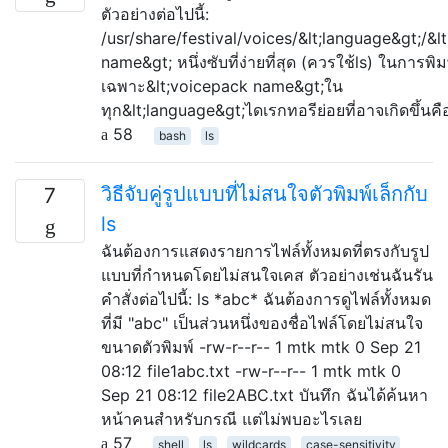
ตัวอย่างต่อไปนี้:
/usr/share/festival/voices/&lt;language&gt;/&l
name&gt; หนึ่งซับที่ง่ายที่สุด (ควรใช้ls) ในการพิม
เฉพาะ&lt;voicepack name&gt;ใน
ทุก&lt;language&gt;ไดเรกทอรีย่อยที่อาจเกิดขึ้นค
58
bash
ls
วิธีจับคู่รูปแบบที่ไม่สนใจตัวพิมพ์เล็กกับ
7
ls
ฉันต้องการแสดงรายการไฟล์ทั้งหมดที่ตรงกับรูป
แบบที่กำหนดโดยไม่สนใจเคส ตัวอย่างเช่นฉันรัน
คำสั่งต่อไปนี้: ls *abc* ฉันต้องการดูไฟล์ทั้งหมด
ที่มี "abc" เป็นส่วนหนึ่งของชื่อไฟล์โดยไม่สนใจ
ขนาดตัวพิมพ์ -rw-r--r-- 1 mtk mtk 0 Sep 21
08:12 file1abc.txt -rw-r--r-- 1 mtk mtk 0
Sep 21 08:12 file2ABC.txt บันทึก ฉันได้ค้นหา
หน้าคนสำหรับกรณี แต่ไม่พบอะไรเลย
57
shell
ls
wildcards
case-sensitivity