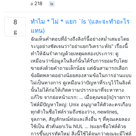
218
ls
ทำไม * ไม่ * แยก `ls '(และจะทำอะไร
8
แทน)
ฉันเห็นคำตอบที่อ้างถึงลิงก์นี้อย่างสม่ำเสมอโดย
ระบุอย่างชัดเจนว่า"อย่าแยกวิเคราะห์ls" เรื่องนี้
ทำให้ฉันรำคาญด้วยเหตุผลสองประการ: ดู
เหมือนว่าข้อมูลในลิงก์นั้นได้รับการยอมรับโดย
ขายส่งด้วยคำถามเล็กน้อย แต่ฉันสามารถเลือก
ข้อผิดพลาดอย่างน้อยสองสามข้อในการอ่านแบบ
ไม่เป็นทางการ ดูเหมือนว่าปัญหาที่ระบุไว้ในลิงค์
นั้นไม่ได้ก่อให้เกิดความปรารถนาที่จะหาทาง
แก้ไข จากย่อหน้าแรก: ... เมื่อคุณขอ[ls]รายการ
ไฟล์มีปัญหาใหญ่: Unix อนุญาตให้ตัวละครเกือบ
ทุกตัวในชื่อไฟล์รวมถึงช่องว่าง, newlines,
จุลภาค, สัญลักษณ์ท่อและสิ่งอื่น ๆ ที่คุณเคยลอง
ใช้เป็น ตัวคั่นยกเว้น NUL ... lsแยกชื่อไฟล์ด้วย
การขึ้นบรรทัดใหม่ สิ่งนี้ใช้ได้จนกว่าคุณจะมีไฟล์