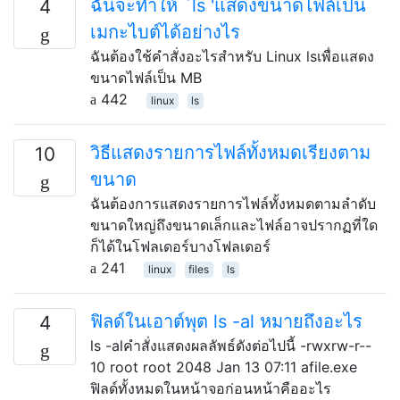
ฉันจะทำให้ `ls 'แสดงขนาดไฟล์เป็น
4
เมกะไบต์ได้อย่างไร
ฉันต้องใช้คำสั่งอะไรสำหรับ Linux lsเพื่อแสดง
ขนาดไฟล์เป็น MB
442
linux
ls
วิธีแสดงรายการไฟล์ทั้งหมดเรียงตาม
10
ขนาด
ฉันต้องการแสดงรายการไฟล์ทั้งหมดตามลำดับ
ขนาดใหญ่ถึงขนาดเล็กและไฟล์อาจปรากฏที่ใด
ก็ได้ในโฟลเดอร์บางโฟลเดอร์
241
linux
files
ls
ฟิลด์ในเอาต์พุต ls -al หมายถึงอะไร
4
ls -alคำสั่งแสดงผลลัพธ์ดังต่อไปนี้ -rwxrw-r--
10 root root 2048 Jan 13 07:11 afile.exe
ฟิลด์ทั้งหมดในหน้าจอก่อนหน้าคืออะไร