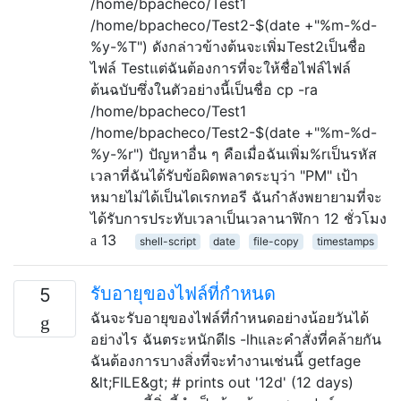
/home/bpacheco/Test1
/home/bpacheco/Test2-$(date +"%m-%d-
%y-%T") ดังกล่าวข้างต้นจะเพิ่มTest2เป็นชื่อ
ไฟล์ Testแต่ฉันต้องการที่จะให้ชื่อไฟล์ไฟล์
ต้นฉบับซึ่งในตัวอย่างนี้เป็นชื่อ cp -ra
/home/bpacheco/Test1
/home/bpacheco/Test2-$(date +"%m-%d-
%y-%r") ปัญหาอื่น ๆ คือเมื่อฉันเพิ่ม%rเป็นรหัส
เวลาที่ฉันได้รับข้อผิดพลาดระบุว่า "PM" เป้า
หมายไม่ได้เป็นไดเรกทอรี ฉันกำลังพยายามที่จะ
ได้รับการประทับเวลาเป็นเวลานาฬิกา 12 ชั่วโมง
13
shell-script
date
file-copy
timestamps
รับอายุของไฟล์ที่กำหนด
5
ฉันจะรับอายุของไฟล์ที่กำหนดอย่างน้อยวันได้
อย่างไร ฉันตระหนักดีls -lhและคำสั่งที่คล้ายกัน
ฉันต้องการบางสิ่งที่จะทำงานเช่นนี้ getfage
&lt;FILE&gt; # prints out '12d' (12 days)