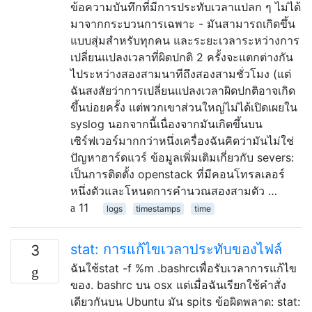
ข้อความบันทึกที่มีการประทับเวลาแปลก ๆ ไม่ได้
มาจากกระบวนการเฉพาะ - มันสามารถเกิดขึ้น
แบบสุ่มสำหรับทุกคน และระยะเวลาระหว่างการ
เปลี่ยนแปลงเวลาที่ผิดปกติ 2 ครั้งจะแตกต่างกัน
ไประหว่างสองสามนาทีถึงสองสามชั่วโมง (แต่
ฉันสงสัยว่าการเปลี่ยนแปลงเวลาผิดปกติอาจเกิด
ขึ้นบ่อยครั้ง แต่พวกเขาส่วนใหญ่ไม่ได้เปิดเผยใน
syslog นอกจากนี้เนื่องจากมันเกิดขึ้นบน
เซิร์ฟเวอร์มากกว่าหนึ่งเครื่องฉันคิดว่ามันไม่ใช่
ปัญหาฮาร์ดแวร์ ข้อมูลเพิ่มเติมเกี่ยวกับ severs:
เป็นการติดตั้ง openstack ที่มีคอนโทรลเลอร์
หนึ่งตัวและโหนดการคำนวณสองสามตัว …
11
logs
timestamps
time
stat: การแก้ไขเวลาประทับของไฟล์
3
ฉันใช้stat -f %m .bashrcเพื่อรับเวลาการแก้ไข
ของ. bashrc บน osx แต่เมื่อฉันเรียกใช้คำสั่ง
เดียวกันบน Ubuntu มัน spits ข้อผิดพลาด: stat: