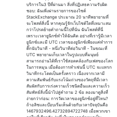
บริการใน3 ปีที่ผ่านมา สิ่งที่ปฏิเสธความรับผิด
ชอบ: ฉันเพิ่งผ่านรายการของไซต์
StackExchange ประมาณ 20 นาทีพยายามที่
จะโพสต์สิ่งนี้ หากคุณรู้จักเว็บไซต์ใดที่เหมาะสม
กว่าโปรดย้ายคำถามนี้ไปที่นั่น ฉันโพสต์ที่นี่
เพราะเวลายูนิกซ์ทำให้ฉันคิด อย่างที่เรารู้มีเวลา
ยูนิกซ์และมี UTC เวลาของยูนิกซ์เพียงแค่ทำการ
ติ๊กนับวินาที - หนึ่งวินาทีต่อวินาที - ในขณะที่
UTC พยายามเก็บเวลาในรูปแบบที่มนุษย์
สามารถอ่านได้ที่เราใช้สอดคล้องกับเฟสของโลก
ในการหมุน เมื่อต้องการทำเช่นนี้ UTC จะแทรก
วินาทีกระโดดเป็นครั้งคราว เนื่องจากเวลามี
ความสัมพันธ์กับแรงโน้มถ่วงของวัตถุที่มีเวลา
สัมผัสกับการเร่งความเร็วชนิดอื่นและความเร็ว
สัมพัทธ์สิ่งนี้นำไปสู่คำถาม 2 ข้อ ลองมาดูสิ่งที่
ง่ายกว่าก่อน: การวัดเวลาของยูนิกซ์อยู่ที่ไหน?
ถ้าอลิซและบ๊อบเริ่มเห็นด้วยกับเวลาปัจจุบันคือ
1467932496.42732894722748 เมื่อพวกเขา