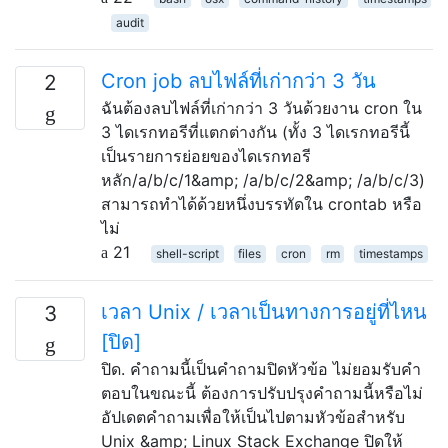
audit
Cron job ลบไฟล์ที่เก่ากว่า 3 วัน
2
ฉันต้องลบไฟล์ที่เก่ากว่า 3 วันด้วยงาน cron ใน
3 ไดเรกทอรีที่แตกต่างกัน (ทั้ง 3 ไดเรกทอรีนี้
เป็นรายการย่อยของไดเรกทอรี
หลัก/a/b/c/1&amp; /a/b/c/2&amp; /a/b/c/3)
สามารถทำได้ด้วยหนึ่งบรรทัดใน crontab หรือ
ไม่
21
shell-script
files
cron
rm
timestamps
เวลา Unix / เวลาเป็นทางการอยู่ที่ไหน
3
[ปิด]
ปิด. คำถามนี้เป็นคำถามปิดหัวข้อ ไม่ยอมรับคำ
ตอบในขณะนี้ ต้องการปรับปรุงคำถามนี้หรือไม่
อัปเดตคำถามเพื่อให้เป็นไปตามหัวข้อสำหรับ
Unix &amp; Linux Stack Exchange ปิดให้