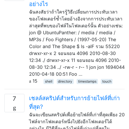
อย่างไร
ฉันสงสัยว่าถ้าใครรู้วิธีเปลี่ยนการประทับเวลา
ของโฟลเดอร์ซ้ำโดยอ้างอิงจากการประทับเวลา
ล่าสุดที่พบของไฟล์ในโฟลเดอร์นั้น ตัวอย่างเช่น:
jon @ UbuntuPanther: / media / media /
MP3s / Foo Fighters / (1997-05-20) The
Color and The Shape $ ls -alF รวม 55220
drwxr-xr-x 2 จอนจอน 4096 2010-08-30
12:34 ./ drwxr-xr-x 11 จอนจอน 4096 2010-
08-30 12:34 ../ -rw-r - r-- 1 jon jon 1694044
2010-04-18 00:51 Foo …
15
shell
directory
timestamps
touch
เชลล์สคริปต์สำหรับการย้ายไฟล์ที่เก่า
7
ที่สุด?
ฉันจะเขียนสคริปต์เพื่อย้ายไฟล์ที่เก่าที่สุดเพียง 20
ไฟล์จากโฟลเดอร์หนึ่งไปยังอีกโฟลเดอร์ได้
อย่างไร มีวิธีที่จะคว้าไฟล์ที่เก่าแก่ที่สุดใน