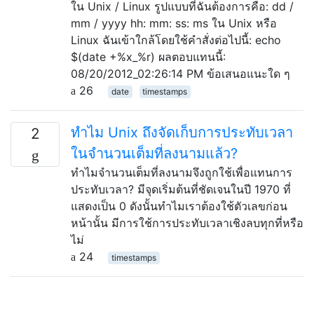
ใน Unix / Linux รูปแบบที่ฉันต้องการคือ: dd /
mm / yyyy hh: mm: ss: ms ใน Unix หรือ
Linux ฉันเข้าใกล้โดยใช้คำสั่งต่อไปนี้: echo
$(date +%x_%r) ผลตอบแทนนี้:
08/20/2012_02:26:14 PM ข้อเสนอแนะใด ๆ
26
date
timestamps
ทำไม Unix ถึงจัดเก็บการประทับเวลา
2
ในจำนวนเต็มที่ลงนามแล้ว?
ทำไมจำนวนเต็มที่ลงนามจึงถูกใช้เพื่อแทนการ
ประทับเวลา? มีจุดเริ่มต้นที่ชัดเจนในปี 1970 ที่
แสดงเป็น 0 ดังนั้นทำไมเราต้องใช้ตัวเลขก่อน
หน้านั้น มีการใช้การประทับเวลาเชิงลบทุกที่หรือ
ไม่
24
timestamps