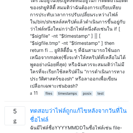
ได้รวมอยู่ในtestยูทิลิตี้ที่มีอยู่ในการติดตั้งในอดีต
ของshยูทิลิตี้ สมมติว่าฉันต้องการเปรียบเทียบ
การประทับเวลาการปรับเปลี่ยนระหว่างไฟล์
ใน/bin/shเชลล์สคริปต์แล้วดำเนินการขึ้นอยู่กับ
ว่าไฟล์หนึ่งใหม่กว่าอีกไฟล์หนึ่งดังเช่นใน if [
"$sigfile" -nt "$timestamp" ] || [
"$sigfile.tmp" -nt "$timestamp" ] then
return fi ... ยูทิลิตี้อื่น ๆ ที่ฉันสามารถใช้นอก
เหนือจากmake(ซึ่งจะทำให้สคริปต์ที่เหลือไม่ได้
พูดอย่างน้อยที่สุด) หรือฉันควรจะสมมติว่าไม่มี
ใครที่จะเรียกใช้สคริปต์ใน "การดำเนินการทาง
ประวัติศาสตร์ของsh" หรือลาออกเพื่อเขียน
เปลือกเฉพาะเช่นbash?
11
files
timestamps
posix
test
ทดสอบว่าไฟล์ถูกแก้ไขหลังจากวันที่ใน
5
ชื่อไฟล์
ฉันมีไฟล์ชื่อYYYYMMDDในชื่อไฟล์เช่น file-