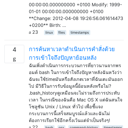
00:00:00.000000000 +0100 Modify: 1999-
01-01 00:00:00.000000000 +0100
**Change: 2012-04-08 19:26:56.061614473
+0200** Birth: …
23
linux
files
timestamps
การค้นหาเวลาดำเนินการคำสั่งด้วย
4
การเข้าใจถึงปัญหาย้อนหลัง
ฉันเพิ่งดำเนินการกระบวนการที่ยาวนานจากพร
อมต์ bash ในการเข้าใจถึงปัญหาหลังฉันหวังว่า
ฉันจะใช้timeมันหรือสังเกตเวลาที่ฉันเตะมันออก
ไป มีวิธีในการรับข้อมูลนี้ย้อนหลังหรือไม่?
.bash_historyดูเหมือนจะไม่รวมถึงการประทับ
เวลา ในกรณีของฉันคือ Mac OS X แต่ฉันสนใจ
โซลูชัน Unix / Linux ทั่วไป เพื่อชี้แจง
กระบวนการนี้เสร็จสมบูรณ์แล้วและฉันไม่
ต้องการเรียกใช้อีกครั้งเว้นแต่จำเป็นจริงๆ!
22
bash
osx
command-history
timestamps