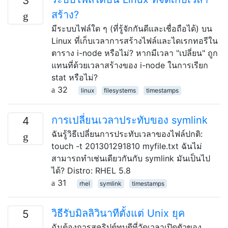
3
สร้าง?
มีระบบไฟล์ใด ๆ (ที่รู้จักกันดีและเชื่อถือได้) บน
Linux ที่เก็บเวลาการสร้างไฟล์และไดเรกทอรีใน
ตาราง i-node หรือไม่? หากมีเวลา "เปลี่ยน" ถูก
แทนที่ด้วยเวลาสร้างของ i-node ในการเรียก
stat หรือไม่?
32
linux
filesystems
timestamps
การเปลี่ยนเวลาประทับของ symlink
4
ฉันรู้วิธีเปลี่ยนการประทับเวลาของไฟล์ปกติ:
touch -t 201301291810 myfile.txt ฉันไม่
สามารถทำเช่นเดียวกันกับ symlink มันเป็นไป
ได้? Distro: RHEL 5.8
31
rhel
symlink
timestamps
วิธีรับมิลลิวินาทีตั้งแต่ Unix ยุค
5
ฉันต้องการสคริปต์ทุบตีที่วัดเวลาเปิดตัวของ