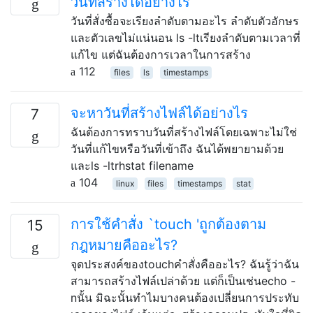
วันที่สร้างได้อย่างไร
วันที่สั่งซื้อจะเรียงลำดับตามอะไร ลำดับตัวอักษร
และตัวเลขไม่แน่นอน ls -ltเรียงลำดับตามเวลาที่
แก้ไข แต่ฉันต้องการเวลาในการสร้าง
112
files
ls
timestamps
จะหาวันที่สร้างไฟล์ได้อย่างไร
7
ฉันต้องการทราบวันที่สร้างไฟล์โดยเฉพาะไม่ใช่
วันที่แก้ไขหรือวันที่เข้าถึง ฉันได้พยายามด้วย
และls -ltrhstat filename
104
linux
files
timestamps
stat
การใช้คำสั่ง `touch 'ถูกต้องตาม
15
กฎหมายคืออะไร?
จุดประสงค์ของtouchคำสั่งคืออะไร? ฉันรู้ว่าฉัน
สามารถสร้างไฟล์เปล่าด้วย แต่ก็เป็นเช่นecho -
nนั้น มิฉะนั้นทำไมบางคนต้องเปลี่ยนการประทับ