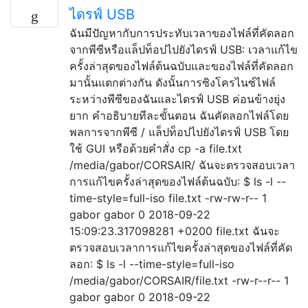
ไดรฟ์ USB
ฉันมีปัญหากับการประทับเวลาของไฟล์ที่คัดลอก
จากพีซีหรือแล็ปท็อปไปยังไดรฟ์ USB: เวลาแก้ไข
ครั้งล่าสุดของไฟล์ต้นฉบับและของไฟล์ที่คัดลอก
มานั้นแตกต่างกัน ดังนั้นการซิงโครไนซ์ไฟล์
ระหว่างพีซีของฉันและไดรฟ์ USB ค่อนข้างยุ่ง
ยาก คำอธิบายทีละขั้นตอน ฉันคัดลอกไฟล์โดย
พลการจากพีซี / แล็ปท็อปไปยังไดรฟ์ USB โดย
ใช้ GUI หรือด้วยคำสั่ง cp -a file.txt
/media/gabor/CORSAIR/ ฉันจะตรวจสอบเวลา
การแก้ไขครั้งล่าสุดของไฟล์ต้นฉบับ: $ ls -l --
time-style=full-iso file.txt -rw-rw-r-- 1
gabor gabor 0 2018-09-22
15:09:23.317098281 +0200 file.txt ฉันจะ
ตรวจสอบเวลาการแก้ไขครั้งล่าสุดของไฟล์ที่คัด
ลอก: $ ls -l --time-style=full-iso
/media/gabor/CORSAIR/file.txt -rw-r--r-- 1
gabor gabor 0 2018-09-22