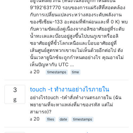
อยู่ในที่เดียวกัน (หนึ่งในสองถูกกำหนดเป็น
9'192'631'770 รอบของการแผ่รังสีที่สอดคล้อง
กับการเปลี่ยนแปลงระหว่างสองระดับพลังงาน
ของซีเซียม-133 อะตอมที่พักผ่อนและที่ 0 K) พบ
กับความขัดแย้งคู่เนื่องจากอลิซอาศัยอยู่ที่ระดับ
น้ำทะเลและบ๊อบอยู่สูงขึ้นไปบนภูเขาหรืออลิ
ซอาศัยอยู่ที่ขั้วโลกเหนือและบ็อบอาศัยอยู่ที่
เส้นศูนย์สูตรพวกเขาจะไม่เห็นด้วยอีกต่อไป ดัง
นั้นเวลายูนิกซ์จะถูกกำหนดอย่างไร คุณอาจไม่
เห็นปัญหากับ UTC …
20
timestamps
time
touch -t ทำงานอย่างไรภายใน
3
อย่างไรtouch -tคำสั่งทำงานตรงภายใน (ฉัน
พยายามที่จะหาแหล่งที่มาของรหัส แต่ไม่
สามารถ)?
20
files
date
timestamps