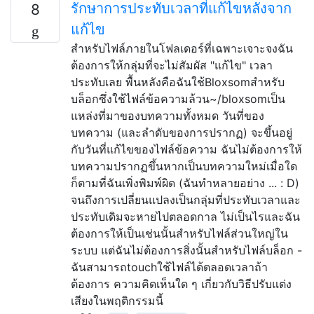
รักษาการประทับเวลาที่แก้ไขหลังจาก
8
แก้ไข
สำหรับไฟล์ภายในโฟลเดอร์ที่เฉพาะเจาะจงฉัน
ต้องการให้กลุ่มที่จะไม่สัมผัส "แก้ไข" เวลา
ประทับเลย พื้นหลังคือฉันใช้Bloxsomสำหรับ
บล็อกซึ่งใช้ไฟล์ข้อความล้วน~/bloxsomเป็น
แหล่งที่มาของบทความทั้งหมด วันที่ของ
บทความ (และลำดับของการปรากฏ) จะขึ้นอยู่
กับวันที่แก้ไขของไฟล์ข้อความ ฉันไม่ต้องการให้
บทความปรากฏขึ้นหากเป็นบทความใหม่เมื่อใด
ก็ตามที่ฉันเพิ่งพิมพ์ผิด (ฉันทำหลายอย่าง ... : D)
จนถึงการเปลี่ยนแปลงเป็นกลุ่มที่ประทับเวลาและ
ประทับเดิมจะหายไปตลอดกาล ไม่เป็นไรและฉัน
ต้องการให้เป็นเช่นนั้นสำหรับไฟล์ส่วนใหญ่ใน
ระบบ แต่ฉันไม่ต้องการสิ่งนั้นสำหรับไฟล์บล็อก -
ฉันสามารถtouchใช้ไฟล์ได้ตลอดเวลาถ้า
ต้องการ ความคิดเห็นใด ๆ เกี่ยวกับวิธีปรับแต่ง
เสียงในพฤติกรรมนี้