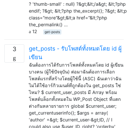
? 'thumb-small' : null) ?&gt;&lt;/a&gt; &lt;?php
endif; ?&gt; &lt;?php the_excerpt(); ?&gt; &lt;p
class="more"&gt;&lt;a href="&lt;?php
the_permalink() …
12
get-posts
get_posts - รับโพสต์ทั้งหมดโดย id ผู้
3
เขียน
ฉันต้องการได้รับการโพสต์ทั้งหมดโดย id ผู้เขียน
บางคน (ผู้ใช้ปัจจุบัน) ต่อมาฉันต้องการเลือก
โพสต์แรกที่สร้างโดยผู้ใช้นี้ (ASC) ฉันเดาว่าฉัน
ไม่ได้ใช้อาร์กิวเมนต์ที่ถูกต้องใน get_posts ใช่
ไหม? $ current_user_posts มี Array พร้อม
โพสต์บล็อกทั้งหมดใน WP_Post Object ที่แตก
ต่างกันหลายรายการ global $current_user;
get_currentuserinfo(); $args = array(
'author' =&gt; $current_user-&gt;ID, // I
could also use $user_ID, right? 'orderby'