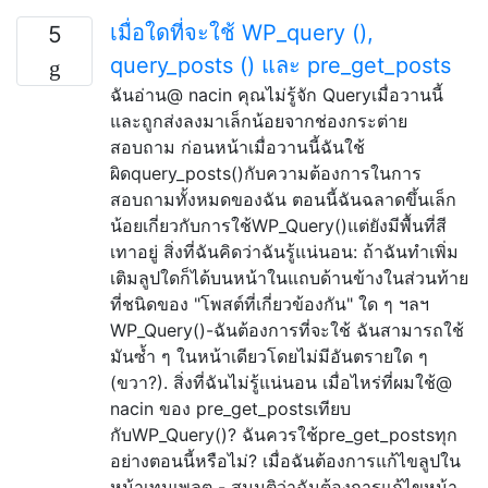
เมื่อใดที่จะใช้ WP_query (),
5
query_posts () และ pre_get_posts
ฉันอ่าน@ nacin คุณไม่รู้จัก Queryเมื่อวานนี้
และถูกส่งลงมาเล็กน้อยจากช่องกระต่าย
สอบถาม ก่อนหน้าเมื่อวานนี้ฉันใช้
ผิดquery_posts()กับความต้องการในการ
สอบถามทั้งหมดของฉัน ตอนนี้ฉันฉลาดขึ้นเล็ก
น้อยเกี่ยวกับการใช้WP_Query()แต่ยังมีพื้นที่สี
เทาอยู่ สิ่งที่ฉันคิดว่าฉันรู้แน่นอน: ถ้าฉันทำเพิ่ม
เติมลูปใดก็ได้บนหน้าในแถบด้านข้างในส่วนท้าย
ที่ชนิดของ "โพสต์ที่เกี่ยวข้องกัน" ใด ๆ ฯลฯ
WP_Query()-ฉันต้องการที่จะใช้ ฉันสามารถใช้
มันซ้ำ ๆ ในหน้าเดียวโดยไม่มีอันตรายใด ๆ
(ขวา?). สิ่งที่ฉันไม่รู้แน่นอน เมื่อไหร่ที่ผมใช้@
nacin ของ pre_get_postsเทียบ
กับWP_Query()? ฉันควรใช้pre_get_postsทุก
อย่างตอนนี้หรือไม่? เมื่อฉันต้องการแก้ไขลูปใน
หน้าเทมเพลต - สมมติว่าฉันต้องการแก้ไขหน้า