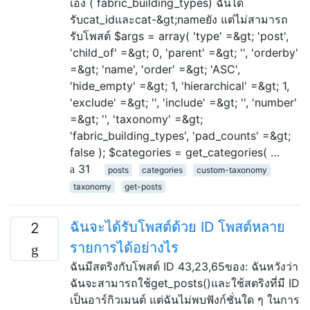
เอง ( fabric_building_types) ฉันได้
รับcat_idและcat-&gt;nameยัง แต่ไม่สามารถ
รับโพสต์ $args = array( 'type' =&gt; 'post',
'child_of' =&gt; 0, 'parent' =&gt; '', 'orderby'
=&gt; 'name', 'order' =&gt; 'ASC',
'hide_empty' =&gt; 1, 'hierarchical' =&gt; 1,
'exclude' =&gt; '', 'include' =&gt; '', 'number'
=&gt; '', 'taxonomy' =&gt;
'fabric_building_types', 'pad_counts' =&gt;
false ); $categories = get_categories( …
31
posts
categories
custom-taxonomy
taxonomy
get-posts
ฉันจะได้รับโพสต์ด้วย ID โพสต์หลาย
2
รายการได้อย่างไร
ฉันมีสตริงกับโพสต์ ID 43,23,65ของ: ฉันหวังว่า
ฉันจะสามารถใช้get_posts()และใช้สตริงที่มี ID
เป็นอาร์กิวเมนต์ แต่ฉันไม่พบฟังก์ชั่นใด ๆ ในการ