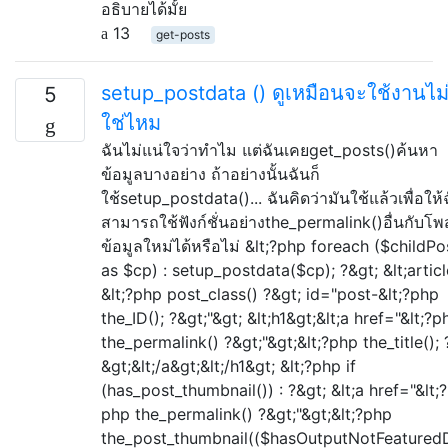
อธิบายได้มั้ย
13
get-posts
setup_postdata () ดูเหมือนจะใช้งานไม่
5
ใช่ไหม
ฉันไม่แน่ใจว่าทำไม แต่ฉันเคยget_posts()ค้นหา
ข้อมูลบางอย่าง ถ้าอย่างนั้นฉันก็
ใช้setup_postdata()... ฉันคิดว่ามันใช้แล้วเพื่อให้
สามารถใช้ฟังก์ชั่นอย่างthe_permalink()อื่นกับโพ
ข้อมูลใหม่ได้หรือไม่ &lt;?php foreach ($childPo
as $cp) : setup_postdata($cp); ?&gt; &lt;articl
&lt;?php post_class() ?&gt; id="post-&lt;?php
the_ID(); ?&gt;"&gt; &lt;h1&gt;&lt;a href="&lt;?p
the_permalink() ?&gt;"&gt;&lt;?php the_title(); 
&gt;&lt;/a&gt;&lt;/h1&gt; &lt;?php if
(has_post_thumbnail()) : ?&gt; &lt;a href="&lt;?
php the_permalink() ?&gt;"&gt;&lt;?php
the_post_thumbnail(($hasOutputNotFeatured