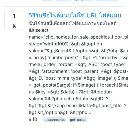
วิธีรับชื่อไฟล์แนบไม่ใช่ URL ไฟล์แนบ
1
ฉันใช้รหัสนี้เพื่อแสดงไฟล์แนบภาพของโพสต์:
&lt;select
name="chb_homes_for_sale_specifics_floor_p
style="width:100%;"&gt; &lt;option
value=""&gt;Select&lt;/option&gt; &lt;?php $ar
= array( 'numberposts' =&gt; -1, 'orderby' =&g
'menu_order', 'order' =&gt; 'ASC', 'post_type'
=&gt; 'attachment', 'post_parent' =&gt; $post
&gt;ID, 'post_mime_type' =&gt; 'image' ); $im
= get_posts($args); if($image) { foreach($im
as $key =&gt; $data) : ?&gt; &lt;option
value="&lt;?php echo $data-&gt;ID; ?
&gt;"&gt;&lt;?php echo $data-&gt;post_title; ?
&gt;&lt;/option&gt; &lt;?php …
10
attachments
get-posts