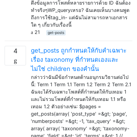
ดึงข้อมูลการโพสต์หลายรายการด้วย ID ฉันต้อง
ทำจริงๆWP_queryเหรอ? ฉันเคยเห็นบางคนพูด
ถึงการใช้tag_in- แต่ฉันไม่สามารถหาเอกสาร
ใด ๆ เกี่ยวกับเรื่องนี้
21
get-posts
get_posts ถูกกำหนดให้กับคำเฉพาะ
4
เรื่อง taxonomy ที่กำหนดเองและ
ไม่ใช่ children ของคำนั้น
กล่าวว่าฉันมีข้อกำหนดด้านอนุกรมวิธานต่อไป
นี้: Term 1 Term 1.1 Term 1.2 Term 2 Term 2.1
ฉันจะได้รับเฉพาะโพสต์ที่กำหนดให้กับเทอม 1
และไม่รวมโพสต์ที่กำหนดให้กับเทอม 1.1 หรือ
เทอม 1.2 ตัวอย่างเช่น: $pages =
get_posts(array( 'post_type' =&gt; 'page',
'numberposts' =&gt; -1, 'tax_query' =&gt;
array( array( 'taxonomy' =&gt; 'taxonomy-
name', 'field' =&gt; 'id', 'terms' =&gt; 1 //