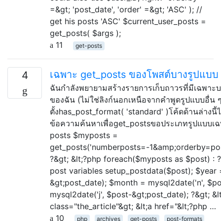
=&gt; 'post_date', 'order' =&gt; 'ASC' ); //
get his posts 'ASC' $current_user_posts =
get_posts( $args );
11
get-posts
เฉพาะ get_posts ของโพสต์บางรูปแบบ
4
ฉันกำลังพยายามสร้างรายการเก็บถาวรที่มีเฉพาะ
ของฉัน (ไม่ใช่ลิงก์นอกเหนือจากคำพูดรูปแบบอื่น ๆ
ตั้งhas_post_format( 'standard' )โค้ดด้านล่างนี
ข้อความค้นหาเพื่อget_postsขอประเภทรูปแบบเฉพา
posts $myposts =
get_posts('numberposts=-1&amp;orderby=po
?&gt; &lt;?php foreach($myposts as $post) : ?
post variables setup_postdata($post); $year 
&gt;post_date); $month = mysql2date('n', $po
mysql2date('j', $post-&gt;post_date); ?&gt; &l
class="the_article"&gt; &lt;a href="&lt;?php …
10
php
archives
get-posts
post-formats