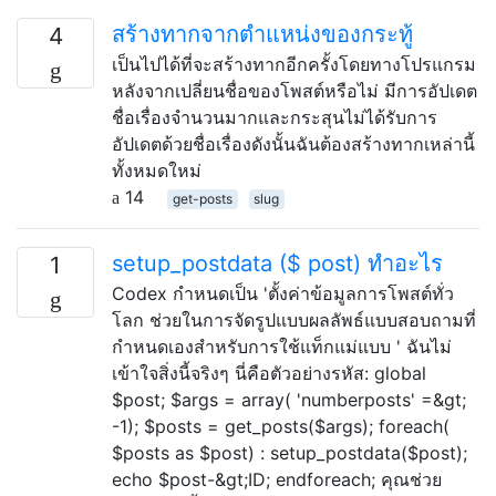
สร้างทากจากตำแหน่งของกระทู้
4
เป็นไปได้ที่จะสร้างทากอีกครั้งโดยทางโปรแกรม
หลังจากเปลี่ยนชื่อของโพสต์หรือไม่ มีการอัปเดต
ชื่อเรื่องจำนวนมากและกระสุนไม่ได้รับการ
อัปเดตด้วยชื่อเรื่องดังนั้นฉันต้องสร้างทากเหล่านี้
ทั้งหมดใหม่
14
get-posts
slug
setup_postdata ($ post) ทำอะไร
1
Codex กำหนดเป็น 'ตั้งค่าข้อมูลการโพสต์ทั่ว
โลก ช่วยในการจัดรูปแบบผลลัพธ์แบบสอบถามที่
กำหนดเองสำหรับการใช้แท็กแม่แบบ ' ฉันไม่
เข้าใจสิ่งนี้จริงๆ นี่คือตัวอย่างรหัส: global
$post; $args = array( 'numberposts' =&gt;
-1); $posts = get_posts($args); foreach(
$posts as $post) : setup_postdata($post);
echo $post-&gt;ID; endforeach; คุณช่วย