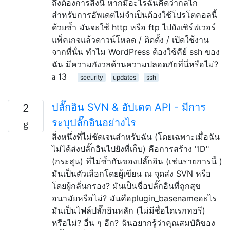
ถึงต้องการสิ่งนี้ หากมีอะไรฉันคิดว่ากลไก
สำหรับการอัพเดตไม่จำเป็นต้องใช้โปรโตคอลนี้
ด้วยซ้ำ มันจะใช้ http หรือ ftp ไปยังเซิร์ฟเวอร์
แพ็คเกจแล้วดาวน์โหลด / ติดตั้ง / เปิดใช้งาน
จากที่นั่น ทำไม WordPress ต้องใช้คีย์ ssh ของ
ฉัน มีความกังวลด้านความปลอดภัยที่นี่หรือไม่?
13
security
updates
ssh
ปลั๊กอิน SVN & อัปเดต API - มีการ
2
ระบุปลั๊กอินอย่างไร
สิ่งหนึ่งที่ไม่ชัดเจนสำหรับฉัน (โดยเฉพาะเมื่อฉัน
ไม่ได้ส่งปลั๊กอินไปยังที่เก็บ) คือการสร้าง "ID"
(กระสุน) ที่ไม่ซ้ำกันของปลั๊กอิน (เช่นรายการนี้ )
มันเป็นตัวเลือกโดยผู้เขียน ณ จุดส่ง SVN หรือ
โดยผู้กลั่นกรอง? มันเป็นชื่อปลั๊กอินที่ถูกสุข
อนามัยหรือไม่? มันคือplugin_basenameอะไร
มันเป็นไฟล์ปลั๊กอินหลัก (ไม่มีชื่อไดเรกทอรี)
หรือไม่? อื่น ๆ อีก? ฉันอยากรู้ว่าคุณสมบัติของ