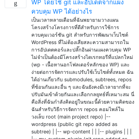
WP โดยใช้ git และอัปเดตจากแผง
ควบคุม WP ได้อย่างไร
เป็นเวลาหลายเดือนที่ฉันพยายามวางแผน
โครงสร้างโครงการที่ดีสำหรับการใช้การ
ควบคุมเวอร์ชัน git สำหรับการพัฒนาเว็บไซต์
WordPress ที่ไม่ต้องเสียสละความสามารถใน
การอัปเดตคอร์และปลั๊กอินผ่านแผงควบคุม WP
ไม่จำเป็นต้องมีโครงสร้างไดเรกทอรีที่แปลกใหม่
(wp - เนื้อหานอกโฟลเดอร์หลักของ WP) และ
ง่ายต่อการจัดการและปรับใช้เว็บไซต์ทั้งหมด ฉัน
ได้อ่านเกี่ยวกับ submodules, subtrees, repos
ที่ซ้อนกันและอื่น ๆ และฉันยังคงมีเวลายากที่จะ
ปรับมันเข้าด้วยกันและเลือกกลยุทธ์ที่เหมาะสม นี่
คือสิ่งที่ฉันกำลังคิดอยู่ในขณะนี้ด้วยความคิดของ
ฉันสำหรับวิธีการจัดการ repos คอมไพล์ใน
วงเล็บ root (main project repo) |--
wordpress (public git repo added as
subtree) | |-- wp-content | | |-- plugins | | |
|-- my-custom-plugin (git repo added as …