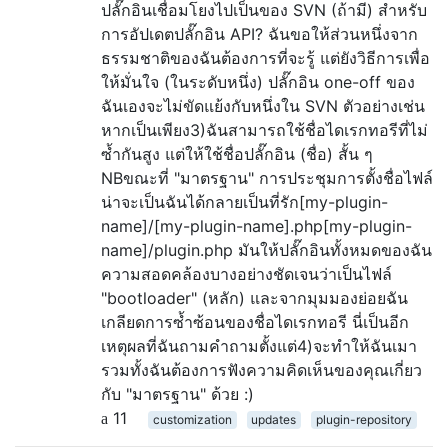
ปลั๊กอินเชื่อมโยงไปเป็นของ SVN (ถ้ามี) สำหรับ
การอัปเดตปลั๊กอิน API? ฉันขอให้ส่วนหนึ่งจาก
ธรรมชาติของฉันต้องการที่จะรู้ แต่ยังวิธีการเพื่อ
ให้มั่นใจ (ในระดับหนึ่ง) ปลั๊กอิน one-off ของ
ฉันเองจะไม่ขัดแย้งกับหนึ่งใน SVN ตัวอย่างเช่น
หากเป็นเพียง3)ฉันสามารถใช้ชื่อไดเรกทอรีที่ไม่
ซ้ำกันสูง แต่ให้ใช้ชื่อปลั๊กอิน (ชื่อ) สั้น ๆ
NBขณะที่ "มาตรฐาน" การประชุมการตั้งชื่อไฟล์
น่าจะเป็นฉันได้กลายเป็นที่รัก[my-plugin-
name]/[my-plugin-name].php[my-plugin-
name]/plugin.php มันให้ปลั๊กอินทั้งหมดของฉัน
ความสอดคล้องบางอย่างชัดเจนว่าเป็นไฟล์
"bootloader" (หลัก) และจากมุมมองย่อยฉัน
เกลียดการซ้ำซ้อนของชื่อไดเรกทอรี นี่เป็นอีก
เหตุผลที่ฉันถามคำถามตั้งแต่4)จะทำให้ฉันเมา
รวมทั้งฉันต้องการฟังความคิดเห็นของคุณเกี่ยว
กับ "มาตรฐาน" ด้วย :)
11
customization
updates
plugin-repository