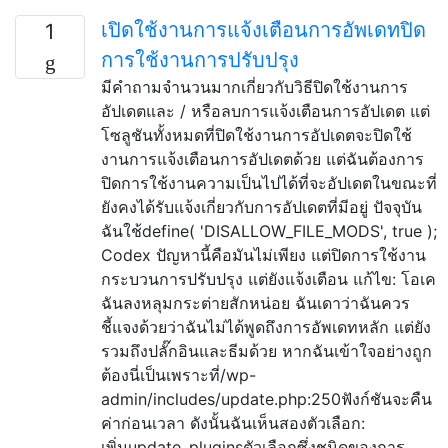
เปิดใช้งานการแจ้งเตือนการอัพเดทปิด
1
การใช้งานการปรับปรุง
มีคำถามจำนวนมากเกี่ยวกับวิธีปิดใช้งานการ
อัปเดตและ / หรือลบการแจ้งเตือนการอัปเดต แต่
โซลูชันทั้งหมดที่ปิดใช้งานการอัปเดตจะปิดใช้
งานการแจ้งเตือนการอัปเดตด้วย แต่ฉันต้องการ
ปิดการใช้งานความเป็นไปได้ที่จะอัปเดตในขณะที่
ยังคงได้รับแจ้งเกี่ยวกับการอัปเดตที่มีอยู่ ปัจจุบัน
ฉันใช้define( 'DISALLOW_FILE_MODS', true );
Codex ปัญหานี้คือมันไม่เพียง แต่ปิดการใช้งาน
กระบวนการปรับปรุง แต่ยังแจ้งเตือน แก้ไข: โอเค
ฉันลงหลุมกระต่ายสักหน่อย ฉันเดาว่าฉันควร
ชี้แจงด้วยว่าฉันไม่ได้พูดถึงการอัพเดทหลัก แต่ยัง
รวมถึงปลั๊กอินและธีมด้วย หากฉันเข้าใจอย่างถูก
ต้องนี่เป็นเพราะที่/wp-
admin/includes/update.php:250ฟังก์ชันจะคืน
ค่าก่อนเวลา ดังนั้นฉันเห็นสองตัวเลือก:
เพิ่มupdate_pluginsตัวเลือกซึ่งชนิดของการ