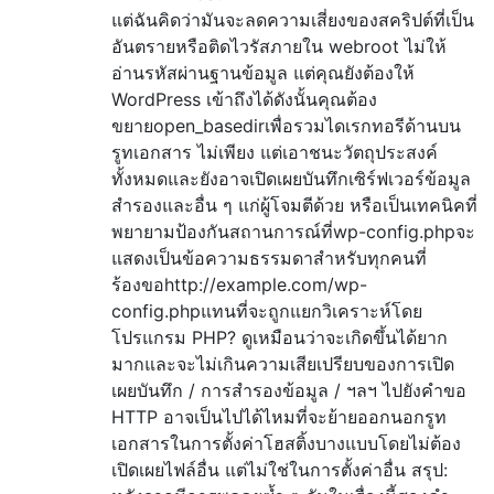
แต่ฉันคิดว่ามันจะลดความเสี่ยงของสคริปต์ที่เป็น
อันตรายหรือติดไวรัสภายใน webroot ไม่ให้
อ่านรหัสผ่านฐานข้อมูล แต่คุณยังต้องให้
WordPress เข้าถึงได้ดังนั้นคุณต้อง
ขยายopen_basedirเพื่อรวมไดเรกทอรีด้านบน
รูทเอกสาร ไม่เพียง แต่เอาชนะวัตถุประสงค์
ทั้งหมดและยังอาจเปิดเผยบันทึกเซิร์ฟเวอร์ข้อมูล
สำรองและอื่น ๆ แก่ผู้โจมตีด้วย หรือเป็นเทคนิคที่
พยายามป้องกันสถานการณ์ที่wp-config.phpจะ
แสดงเป็นข้อความธรรมดาสำหรับทุกคนที่
ร้องขอhttp://example.com/wp-
config.phpแทนที่จะถูกแยกวิเคราะห์โดย
โปรแกรม PHP? ดูเหมือนว่าจะเกิดขึ้นได้ยาก
มากและจะไม่เกินความเสียเปรียบของการเปิด
เผยบันทึก / การสำรองข้อมูล / ฯลฯ ไปยังคำขอ
HTTP อาจเป็นไปได้ไหมที่จะย้ายออกนอกรูท
เอกสารในการตั้งค่าโฮสติ้งบางแบบโดยไม่ต้อง
เปิดเผยไฟล์อื่น แต่ไม่ใช่ในการตั้งค่าอื่น สรุป: