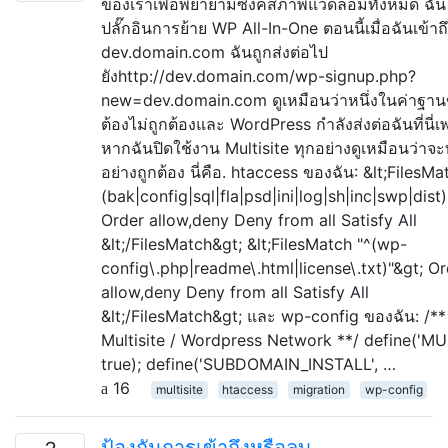
ของเราเพื่อพยายามซิงค์สภาพแวดล้อมทั้งหมด ฉัน
ปลั๊กอินการย้าย WP All-In-One ตอนนี้เมื่อฉันเข้าถ
dev.domain.com ฉันถูกส่งต่อไป
ยังhttp://dev.domain.com/wp-signup.php?
new=dev.domain.com ดูเหมือนว่าหนึ่งในค่าฐาน
ต้องไม่ถูกต้องและ WordPress กำลังส่งต่อฉันที่นี่
หากฉันปิดใช้งาน Multisite ทุกอย่างดูเหมือนว่าจ
อย่างถูกต้อง นี่คือ. htaccess ของฉัน: &lt;FilesMat
(bak|config|sql|fla|psd|ini|log|sh|inc|swp|dist
Order allow,deny Deny from all Satisfy All
&lt;/FilesMatch&gt; &lt;FilesMatch "^(wp-
config\.php|readme\.html|license\.txt)"&gt; O
allow,deny Deny from all Satisfy All
&lt;/FilesMatch&gt; และ wp-config ของฉัน: /**
Multisite / Wordpress Network **/ define('MUL
true); define('SUBDOMAIN_INSTALL', …
16
multisite
htaccess
migration
wp-config
ป้องกันการเข้าถึงหรือลบ