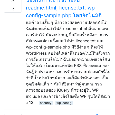
3
readme.html, license.txt, wp-
config-sample.php โดยอัตโนมัติ
แค่คำถามสั้น ๆ ที่อาจช่วยลดความปลอดภัยได้
ฉันสังเกตเห็นว่าไฟล์ readme.html มีหมายเลข
เวอร์ชันไว้ มันจะปรากฏขึ้นอีกครั้งหลังจากการ
อัปเกรดแต่ละครั้งและให้ทำ licence.txt และ
wp-config-sample.php มีวิธีง่าย ๆ ที่จะให้
WordPress ลบไฟล์เหล่านี้โดยอัตโนมัติหลังจาก
การอัพเกรดหรือไม่? ฉันบล็อกหมายเลขเวอร์ชัน
ไม่ให้แสดงในเมตาแท็กฟีด RSS ฟีดอะตอม ฯลฯ
ฉันรู้ว่าประเภทของการรักษาความปลอดภัยนี้ไม่
ว่าที่เป็นประโยชน์มาก แต่ก็คิดว่ามันอาจจะเป็น
จุดเริ่มต้นเล็ก ๆ ฉันได้ยินมาว่าผู้คนสามารถ
ตรวจสอบรุ่นของ jQuery ที่รวมอยู่ใน WP-
include และการอ้างอิงโยงซึ่ง WP รุ่นใดที่ส่งมา
13
security
wp-config