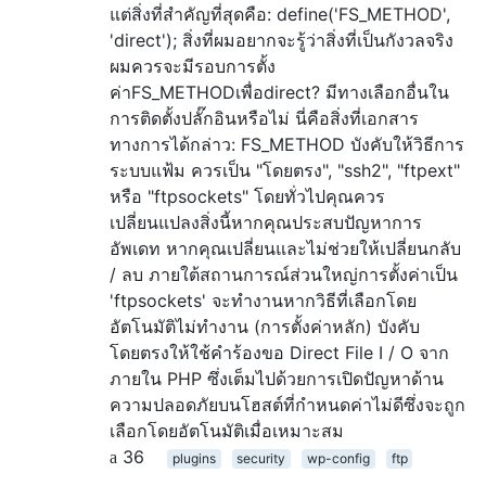
แต่สิ่งที่สำคัญที่สุดคือ: define('FS_METHOD',
'direct'); สิ่งที่ผมอยากจะรู้ว่าสิ่งที่เป็นกังวลจริง
ผมควรจะมีรอบการตั้ง
ค่าFS_METHODเพื่อdirect? มีทางเลือกอื่นใน
การติดตั้งปลั๊กอินหรือไม่ นี่คือสิ่งที่เอกสาร
ทางการได้กล่าว: FS_METHOD บังคับให้วิธีการ
ระบบแฟ้ม ควรเป็น "โดยตรง", "ssh2", "ftpext"
หรือ "ftpsockets" โดยทั่วไปคุณควร
เปลี่ยนแปลงสิ่งนี้หากคุณประสบปัญหาการ
อัพเดท หากคุณเปลี่ยนและไม่ช่วยให้เปลี่ยนกลับ
/ ลบ ภายใต้สถานการณ์ส่วนใหญ่การตั้งค่าเป็น
'ftpsockets' จะทำงานหากวิธีที่เลือกโดย
อัตโนมัติไม่ทำงาน (การตั้งค่าหลัก) บังคับ
โดยตรงให้ใช้คำร้องขอ Direct File I / O จาก
ภายใน PHP ซึ่งเต็มไปด้วยการเปิดปัญหาด้าน
ความปลอดภัยบนโฮสต์ที่กำหนดค่าไม่ดีซึ่งจะถูก
เลือกโดยอัตโนมัติเมื่อเหมาะสม
36
plugins
security
wp-config
ftp