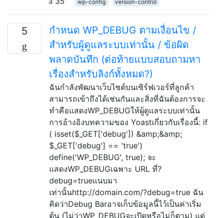
35
wp-config
version-control
กำหนด WP_DEBUG ตามเงื่อนไข /
5
สำหรับผู้ดูแลระบบเท่านั้น / ข้อผิด
พลาดบันทึก (ต่อท้ายแบบสอบถามหา
เรื่องสำหรับลิงก์ทั้งหมด?)
ฉันกำลังพัฒนาเว็บไซต์บนเซิร์ฟเวอร์ที่ลูกค้า
สามารถเข้าถึงได้เช่นกันและสิ่งที่ฉันต้องการจะ
ทำคือแสดงWP_DEBUGให้ผู้ดูแลระบบเท่านั้น
การอ้างอิงบทความของ Yoastเกี่ยวกับเรื่องนี้: if
( isset($_GET['debug']) &amp;&amp;
$_GET['debug'] == 'true')
define('WP_DEBUG', true); จะ
แสดงWP_DEBUGเฉพาะ URL ที่?
debug=trueแนบมา
เท่านั้นhttp://domain.com/?debug=true ฉัน
คิดว่าDebug Barอาจเก็บข้อมูลนี้ไว้เป็นค่าเริ่ม
ต้น (ไม่ว่าWP_DEBUGจะเปิดหรือไม่ก็ตาม) แต่