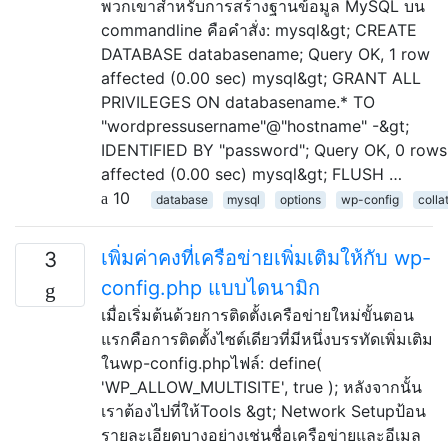
พวกเขาสำหรับการสร้างฐานข้อมูล MySQL บน
commandline คือคำสั่ง: mysql&gt; CREATE
DATABASE databasename; Query OK, 1 row
affected (0.00 sec) mysql&gt; GRANT ALL
PRIVILEGES ON databasename.* TO
"wordpressusername"@"hostname" -&gt;
IDENTIFIED BY "password"; Query OK, 0 rows
affected (0.00 sec) mysql&gt; FLUSH …
10
database
mysql
options
wp-config
colla
เพิ่มค่าคงที่เครือข่ายเพิ่มเติมให้กับ wp-
3
config.php แบบไดนามิก
เมื่อเริ่มต้นด้วยการติดตั้งเครือข่ายใหม่ขั้นตอน
แรกคือการติดตั้งไซต์เดียวที่มีหนึ่งบรรทัดเพิ่มเติม
ในwp-config.phpไฟล์: define(
'WP_ALLOW_MULTISITE', true ); หลังจากนั้น
เราต้องไปที่ให้Tools &gt; Network Setupป้อน
รายละเอียดบางอย่างเช่นชื่อเครือข่ายและอีเมล