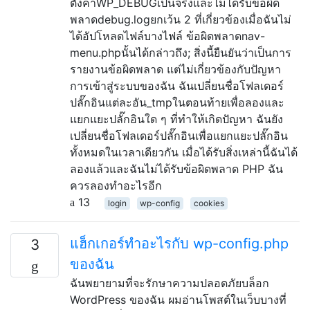
ตั้งค่าWP_DEBUGเป็นจริงและไม่ได้รับข้อผิด
พลาดdebug.logยกเว้น 2 ที่เกี่ยวข้องเมื่อฉันไม่
ได้อัปโหลดไฟล์บางไฟล์ ข้อผิดพลาดnav-
menu.phpนั้นได้กล่าวถึง; สิ่งนี้ยืนยันว่าเป็นการ
รายงานข้อผิดพลาด แต่ไม่เกี่ยวข้องกับปัญหา
การเข้าสู่ระบบของฉัน ฉันเปลี่ยนชื่อโฟลเดอร์
ปลั๊กอินแต่ละอัน_tmpในตอนท้ายเพื่อลองและ
แยกแยะปลั๊กอินใด ๆ ที่ทำให้เกิดปัญหา ฉันยัง
เปลี่ยนชื่อโฟลเดอร์ปลั๊กอินเพื่อแยกแยะปลั๊กอิน
ทั้งหมดในเวลาเดียวกัน เมื่อได้รับสิ่งเหล่านี้ฉันได้
ลองแล้วและฉันไม่ได้รับข้อผิดพลาด PHP ฉัน
ควรลองทำอะไรอีก
13
login
wp-config
cookies
แฮ็กเกอร์ทำอะไรกับ wp-config.php
3
ของฉัน
ฉันพยายามที่จะรักษาความปลอดภัยบล็อก
WordPress ของฉัน ผมอ่านโพสต์ในเว็บบางที่