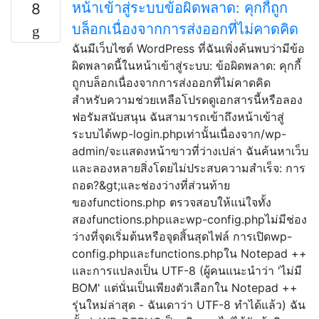
หน้าเข้าสู่ระบบข้อผิดพลาด: คุกกี้ถูก
8
บล็อกเนื่องจากการส่งออกที่ไม่คาดคิด
ฉันมีเว็บไซต์ WordPress ที่ฉันเพิ่งค้นพบว่ามีข้อ
ผิดพลาดนี้ในหน้าเข้าสู่ระบบ: ข้อผิดพลาด: คุกกี้
ถูกบล็อกเนื่องจากการส่งออกที่ไม่คาดคิด
สำหรับความช่วยเหลือโปรดดูเอกสารนี้หรือลอง
ฟอรัมสนับสนุน ฉันสามารถเข้าถึงหน้าเข้าสู่
ระบบได้wp-login.phpเท่านั้นเนื่องจาก/wp-
admin/จะแสดงหน้าขาวที่ว่างเปล่า ฉันค้นหาเว็บ
และลองหลายสิ่งโดยไม่ประสบความสำเร็จ: การ
ถอด?&gt;และช่องว่างที่ส่วนท้าย
ของfunctions.php ตรวจสอบให้แน่ใจทั้ง
สองfunctions.phpและwp-config.phpไม่มีช่อง
ว่างที่จุดเริ่มต้นหรือจุดสิ้นสุดไฟล์ การเปิดwp-
config.phpและfunctions.phpใน Notepad ++
และการแปลงเป็น UTF-8 (ผู้คนแนะนำว่า 'ไม่มี
BOM' แต่นั่นเป็นเพียงตัวเลือกใน Notepad ++
รุ่นใหม่ล่าสุด - ฉันเดาว่า UTF-8 ทำได้แล้ว) ฉัน