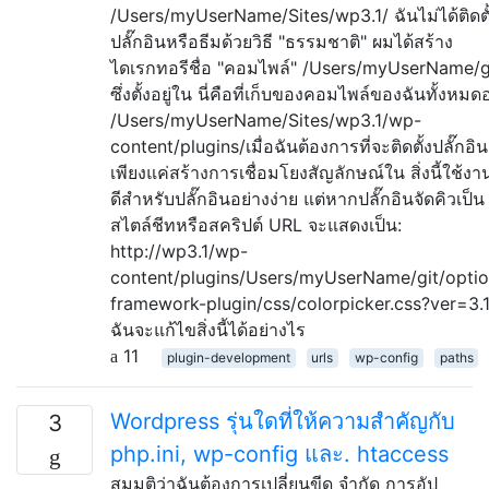
/Users/myUserName/Sites/wp3.1/ ฉันไม่ได้ติดตั
ปลั๊กอินหรือธีมด้วยวิธี "ธรรมชาติ" ผมได้สร้าง
ไดเรกทอรีชื่อ "คอมไพล์" /Users/myUserName/g
ซึ่งตั้งอยู่ใน นี่คือที่เก็บของคอมไพล์ของฉันทั้งหมดอย
/Users/myUserName/Sites/wp3.1/wp-
content/plugins/เมื่อฉันต้องการที่จะติดตั้งปลั๊กอิ
เพียงแค่สร้างการเชื่อมโยงสัญลักษณ์ใน สิ่งนี้ใช้งา
ดีสำหรับปลั๊กอินอย่างง่าย แต่หากปลั๊กอินจัดคิวเป็น
สไตล์ชีทหรือสคริปต์ URL จะแสดงเป็น:
http://wp3.1/wp-
content/plugins/Users/myUserName/git/optio
framework-plugin/css/colorpicker.css?ver=3.1
ฉันจะแก้ไขสิ่งนี้ได้อย่างไร
11
plugin-development
urls
wp-config
paths
Wordpress รุ่นใดที่ให้ความสำคัญกับ
3
php.ini, wp-config และ. htaccess
สมมติว่าฉันต้องการเปลี่ยนขีด จำกัด การอัป