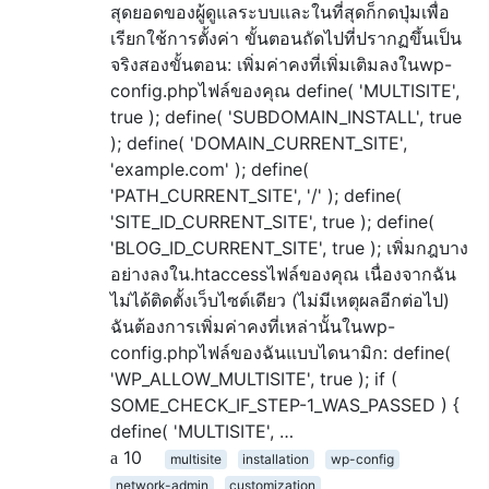
สุดยอดของผู้ดูแลระบบและในที่สุดก็กดปุ่มเพื่อ
เรียกใช้การตั้งค่า ขั้นตอนถัดไปที่ปรากฏขึ้นเป็น
จริงสองขั้นตอน: เพิ่มค่าคงที่เพิ่มเติมลงในwp-
config.phpไฟล์ของคุณ define( 'MULTISITE',
true ); define( 'SUBDOMAIN_INSTALL', true
); define( 'DOMAIN_CURRENT_SITE',
'example.com' ); define(
'PATH_CURRENT_SITE', '/' ); define(
'SITE_ID_CURRENT_SITE', true ); define(
'BLOG_ID_CURRENT_SITE', true ); เพิ่มกฎบาง
อย่างลงใน.htaccessไฟล์ของคุณ เนื่องจากฉัน
ไม่ได้ติดตั้งเว็บไซต์เดียว (ไม่มีเหตุผลอีกต่อไป)
ฉันต้องการเพิ่มค่าคงที่เหล่านั้นในwp-
config.phpไฟล์ของฉันแบบไดนามิก: define(
'WP_ALLOW_MULTISITE', true ); if (
SOME_CHECK_IF_STEP-1_WAS_PASSED ) {
define( 'MULTISITE', …
10
multisite
installation
wp-config
network-admin
customization