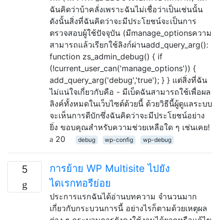
ฉันคิดว่าบ้าคลั่งเพราะฉันไม่เชื่อว่าเป็นเช่นนั้น
ดังนั้นสิ่งที่ฉันคิดว่าจะมีประโยชน์จะเป็นการ
ตรวจสอบผู้ใช้ปัจจุบัน (มีmanage_optionsความ
สามารถแล้วเรียกใช้ลิงก์ผ่านadd_query_arg():
function zs_admin_debug() { if
(!current_user_can('manage_options')) {
add_query_arg('debug','true'); } } แต่สิ่งที่ฉัน
ไม่แน่ใจเกี่ยวกับคือ - มีเบ็ดฉันสามารถใช้เพื่อผล
ลิงค์ทั้งหมดในเว็บไซต์ด้วยนี้ ด้วยวิธีนี้ผู้ดูแลระบบ
จะเห็นการดีบักซึ่งฉันคิดว่าจะมีประโยชน์อย่าง
ยิ่ง ขอบคุณสำหรับความช่วยเหลือใด ๆ เช่นเคย!
20
debug
wp-config
wp-debug
การย้าย WP Multisite ไปยัง
5
ไดเรกทอรีย่อย
ประการแรกฉันได้อ่านบทความ จำนวนมาก
เกี่ยวกับกระบวนการนี้ อย่างไรก็ตามด้วยเหตุผล
ต่าง ๆ กระบวนการยังคงใช้งานได้ยากหรือแก้ไข