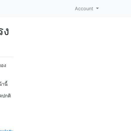
Account
รง
ของ
านี้
ดปกติ