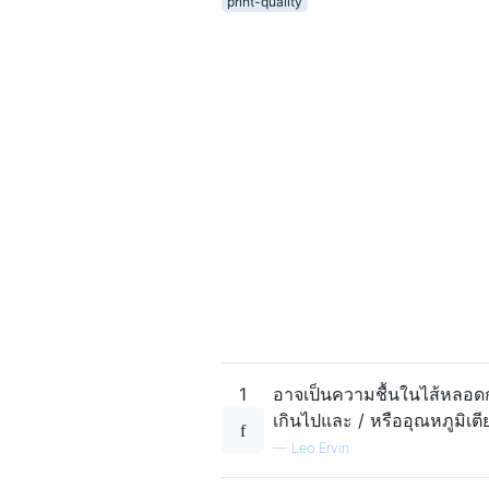
print-quality
1
อาจเป็นความชื้นในไส้หลอดกา
เกินไปและ / หรืออุณหภูมิเตี
—
Leo Ervin