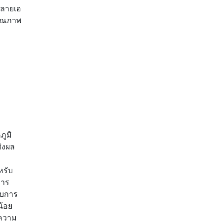
พลายเอ
ีคุณภาพ
ภูมิ
่งผล
หรับ
การ
รับการ
น้อย
ีความ