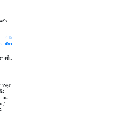
ดหัว
tbm0115
หล่งที่มา
วามชื้น
การดูด
ื้อ
ลายเอ
บ /
ือ