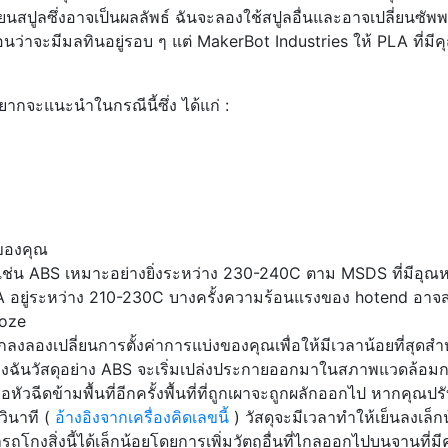
ลี่ยนสปูลซึ่งอาจเป็นผลลัพธ์ ฉันจะลองใช้สปูลอื่นและอาจเปลี่ยนซัพ
ือนว่าจะมีมลทินอยู่รอบ ๆ แต่ MakerBot Industries ให้ PLA ที่ม
ยากจะแนะนำในกรณีนี้ซึ่ง ได้แก่ :
ของคุณ
่น ABS เหมาะอย่างยิ่งระหว่าง 230-240C ตาม MSDS ที่มีอุณห
 อยู่ระหว่าง 210-230C บางครั้งความร้อนแรงของ hotend อาจส
ooze
ลองเปลี่ยนการตั้งค่าการแบ่งของคุณเพื่อให้มีเวลาน้อยที่สุดสำ
งฉันวัสดุอย่าง ABS จะเริ่มเปล่งประกายออกมาในสภาพแวดล้อม
่อหัวฉีดข้ามพื้นที่อีกครั้งพื้นที่ที่ถูกเผาจะถูกผลักออกไป หากคุณป
วินาที (
อ้างอิงจากเครื่องคิดเลขนี้
) วัสดุจะมีเวลาทำให้เย็นลงเล็ก
งสิ่งนี้ได้เล็กน้อยโดยการเพิ่มวัตถุอื่นที่ไกลออกไปบนจานที่ม