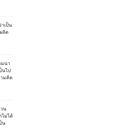
่าเป็น
่ผลิต
ามน่า
ป็นไป
วามคิด
่วน
าไม่ได้
ป็น