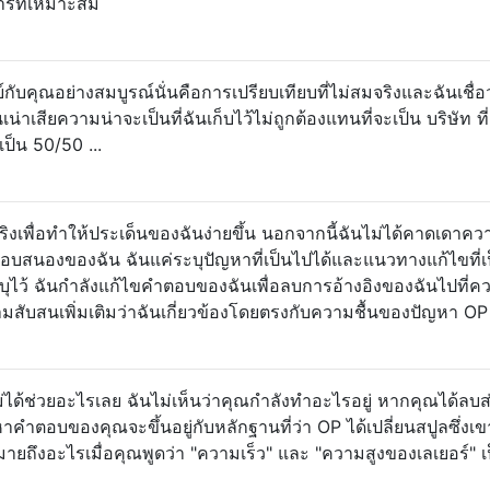
ารที่เหมาะสม
์กับคุณอย่างสมบูรณ์นั่นคือการเปรียบเทียบที่ไม่สมจริงและฉันเชื่อว
เน่าเสียความน่าจะเป็นที่ฉันเก็บไว้ไม่ถูกต้องแทนที่จะเป็น บริษัท ที
เป็น 50/50 ...
เพื่อทำให้ประเด็นของฉันง่ายขึ้น นอกจากนี้ฉันไม่ได้คาดเดาคว
ตอบสนองของฉัน ฉันแค่ระบุปัญหาที่เป็นไปได้และแนวทางแก้ไขที่เ
ระบุไว้ ฉันกำลังแก้ไขคำตอบของฉันเพื่อลบการอ้างอิงของฉันไปที่ค
วามสับสนเพิ่มเติมว่าฉันเกี่ยวข้องโดยตรงกับความชื้นของปัญหา OP
ม่ได้ช่วยอะไรเลย ฉันไม่เห็นว่าคุณกำลังทำอะไรอยู่ หากคุณได้ลบส
หาคำตอบของคุณจะขึ้นอยู่กับหลักฐานที่ว่า OP ได้เปลี่ยนสปูลซึ่งเข
ายถึงอะไรเมื่อคุณพูดว่า "ความเร็ว" และ "ความสูงของเลเยอร์" เ