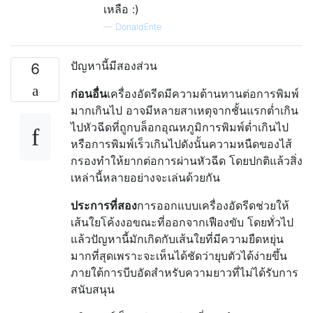
เหลือ :)
—
DonaldEnte
ปัญหานี้มีสองส่วน
6
ก่อนอื่น
เครื่องอัดรีดมีความต้านทานต่อการพิมพ์
มากเกินไป อาจมีหลายสาเหตุจากชั้นแรกต่ำเกิน
ไปหัวฉีดที่ถูกบล็อกอุณหภูมิการพิมพ์ต่ำเกินไป
หรือการพิมพ์เร็วเกินไปดังนั้นความหนืดของไส้
กรองทำให้ยากต่อการผ่านหัวฉีด โดยปกติแล้วสิ่ง
เหล่านี้หลายอย่างจะเล่นด้วยกัน
ประการที่สอง
การออกแบบเครื่องอัดรีดช่วยให้
เส้นใยโค้งงอขณะที่ออกจากเฟืองขับ โดยทั่วไป
แล้วปัญหานี้มักเกิดกับเส้นใยที่มีความยืดหยุ่น
มากที่สุดเพราะจะเห็นได้ชัดว่ายุบตัวได้ง่ายขึ้น
ภายใต้การบีบอัดสำหรับความยาวที่ไม่ได้รับการ
สนับสนุน