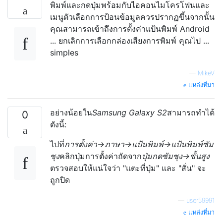
พิมพ์และกดปุ่มพร้อมกับไอคอนไมโครโฟนและ
เมนูตัวเลือกการป้อนข้อมูลควรปรากฏขึ้นจากนั้น
คุณสามารถเข้าถึงการตั้งค่าแป้นพิมพ์ Android
... ยกเลิกการเลือกกล่องเสียงการพิมพ์ คุณไป ...
simples
—
MikeV
แหล่งที่มา
อย่างน้อยใน
Samsung Galaxy S2
สามารถทำได้
0
ดังนี้:
ไปที่
การตั้งค่า→ภาษา→แป้นพิมพ์→แป้นพิมพ์ซัม
ซุง
คลิกปุ่มการตั้งค่าถัดจาก
ปุ่มกดซัมซุง→ขั้นสูง
ตรวจสอบให้แน่ใจว่า "แตะที่ปุ่ม" และ "สั่น" จะ
ถูกปิด
—
user59991
แหล่งที่มา