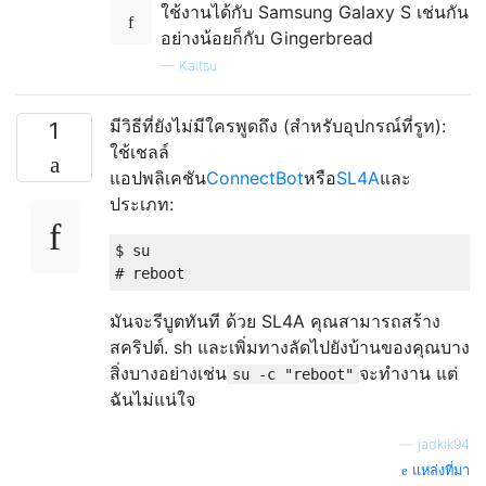
ใช้งานได้กับ Samsung Galaxy S เช่นกัน
อย่างน้อยก็กับ Gingerbread
—
Kaitsu
มีวิธีที่ยังไม่มีใครพูดถึง (สำหรับอุปกรณ์ที่รูท):
1
ใช้เชลล์
แอปพลิเคชัน
ConnectBot
หรือ
SL4A
และ
ประเภท:
$ su

มันจะรีบูตทันที ด้วย SL4A คุณสามารถสร้าง
สคริปต์. sh และเพิ่มทางลัดไปยังบ้านของคุณบาง
สิ่งบางอย่างเช่น
จะทำงาน แต่
su -c "reboot"
ฉันไม่แน่ใจ
—
jadkik94
แหล่งที่มา