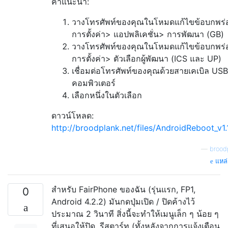
คำแนะนำ:
วางโทรศัพท์ของคุณในโหมดแก้ไขข้อบกพร่
การตั้งค่า> แอปพลิเคชั่น> การพัฒนา (GB)
วางโทรศัพท์ของคุณในโหมดแก้ไขข้อบกพร่
การตั้งค่า> ตัวเลือกผู้พัฒนา (ICS และ UP)
เชื่อมต่อโทรศัพท์ของคุณด้วยสายเคเบิล USB
คอมพิวเตอร์
เลือกหนึ่งในตัวเลือก
ดาวน์โหลด:
http://broodplank.net/files/AndroidReboot_v1.1
—
brood
แหล่ง
สำหรับ FairPhone ของฉัน (รุ่นแรก, FP1,
0
Android 4.2.2) มันกดปุ่มเปิด / ปิดค้างไว้
ประมาณ 2 วินาที สิ่งนี้จะทำให้เมนูเล็ก ๆ น้อย ๆ
ที่เสนอให้ปิด, รีสตาร์ท (ทั้งหลังจากการแจ้งเตือน