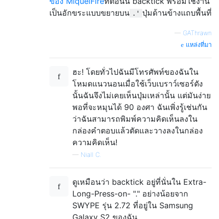
ของ MiquelFire
ที่ตอนนี้ backtick พร้อมใช้งาน
เป็นอักขระแบบขยายบน
ปุ่มด้านข้างแถบพื้นที่
.'
—
GAThrawn
แหล่งที่มา
ฮะ! โดยทั่วไปฉันมีโทรศัพท์ของฉันใน
โหมดแนวนอนเมื่อใช้เว็บเบราว์เซอร์ดัง
นั้นฉันจึงไม่เคยเห็นปุ่มเหล่านั้น แต่มันง่าย
พอที่จะหมุนได้ 90 องศา ฉันเพิ่งรู้เช่นกัน
ว่าฉันสามารถพิมพ์ความคิดเห็นลงใน
กล่องคำตอบแล้วตัดและวางลงในกล่อง
ความคิดเห็น!
—
Niall C.
ดูเหมือนว่า backtick อยู่ที่นั่นใน Extra-
Long-Press-on- "." อย่างน้อยจาก
SWYPE รุ่น 2.72 ที่อยู่ใน Samsung
Galaxy S2 ของฉัน