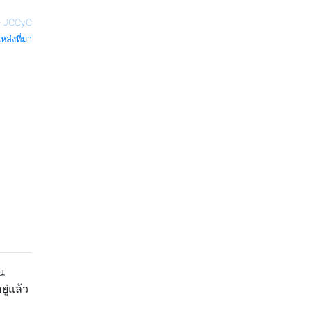
—
JCCyC
หล่งที่มา
น
ู่แล้ว