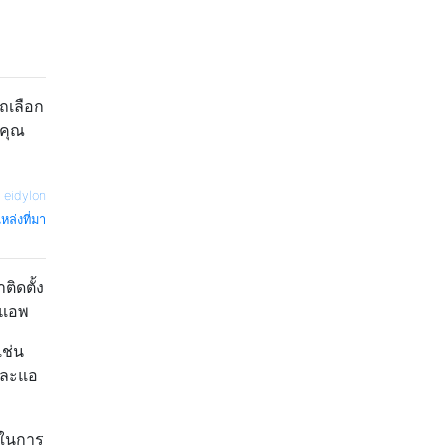
ถเลือก
งคุณ
—
eidylon
หล่งที่มา
ิดตั้ง
งแอพ
เช่น
และแอ
นในการ