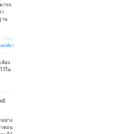
ามารถ
่า
นฐาน
—
Chahk
หล่งที่มา
ะต้อง
ไว้ใน
่มี
กอย่าง
ว่าตอน