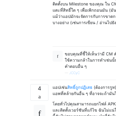
ติดตั้งบน Milestone ของคุณ ใน C
แตะที่สิทธิ์ใด ๆ เพื่อเพิกถอนมัน (ม
แม้ว่าแอปมักจะจัดการกับการขาดกา
บางอย่าง (เช่นการเขียน / อ่านไปย
ขอบคุณที่ชี้ให้เห็นว่ามี C
ใช้ความกล้าในการทำเช่นนั้น 
คำตอบอื่น ๆ
—
JCCyC
แอปเช่น
สิทธิ์ถูกปฏิเสธ
(ต้องการรูท)
4
แอพที่คล้ายกันอื่น ๆ ที่อาจจะถ้ามัน
โดยทั่วไปคุณสามารถแยกไฟล์ APK แ
และติดตั้งเวอร์ชันที่แก้ไข ฉันไม่แ