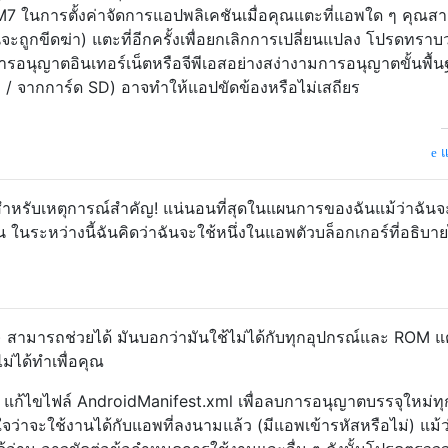
M7 ในการตั้งค่าจัดการแอปพลิเคชันเมื่อคุณแตะที่แอพใด ๆ คุณส
ันจะถูกขีดฆ่า) แตะที่อีกครั้งเพื่อยกเลิกการเปลี่ยนแปลง โปรดทราบว
รอนุญาตอินเทอร์เน็ตหรือจีพีเอสอย่างสง่างามการอนุญาตขั้นพื้
ัง / จากการ์ด SD) อาจทำให้แอปขัดข้องหรือไม่เสถียร
แ
M สำหรับเหตุการณ์สำคัญ! แน่นอนที่สุดในแผนการของฉันแม้ว่าฉันจ
ในระหว่างนี้ฉันคิดว่าฉันจะใช้หนึ่งในแอพตัวบล็อกเกอร์ที่อธิบาย
 สามารถช่วยได้ มันบอกว่ามันใช้ไม่ได้กับทุกอุปกรณ์และ ROM แต
ไม่ได้ทำเพื่อคุณ
ก้ไขไฟล์ AndroidManifest.xml เพื่อลบการอนุญาตบรรจุใหม่ทุ
น่ใจว่าจะใช้งานได้กับแอพที่ลงนามแล้ว (มีแอพเข้ารหัสหรือไม่) แม้