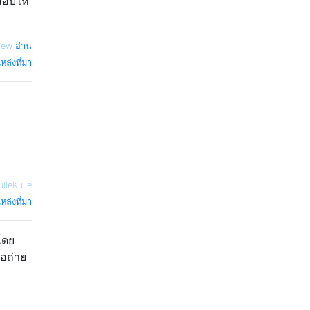
สอบให้
hew อ่าน
หล่งที่มา
ulleKulle
หล่งที่มา
โดย
่อถ่าย