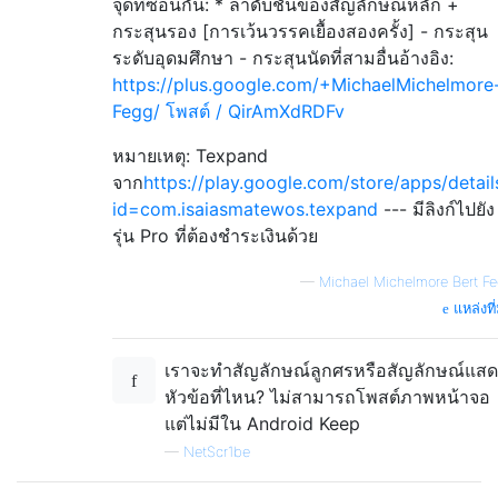
จุดที่ซ้อนกัน: * ลำดับชั้นของสัญลักษณ์หลัก +
กระสุนรอง [การเว้นวรรคเยื้องสองครั้ง] - กระสุน
ระดับอุดมศึกษา - กระสุนนัดที่สามอื่นอ้างอิง:
https://plus.google.com/+MichaelMichelmore
Fegg/ โพสต์ / QirAmXdRDFv
หมายเหตุ: Texpand
จาก
https://play.google.com/store/apps/detail
id=com.isaiasmatewos.texpand
--- มีลิงก์ไปยัง
รุ่น Pro ที่ต้องชำระเงินด้วย
—
Michael Michelmore Bert F
แหล่งที
เราจะทำสัญลักษณ์ลูกศรหรือสัญลักษณ์แสด
หัวข้อที่ไหน? ไม่สามารถโพสต์ภาพหน้าจอ
แต่ไม่มีใน Android Keep
—
NetScr1be