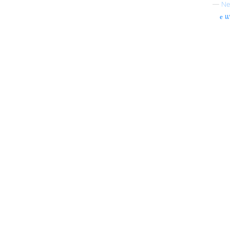
—
Ne
แห