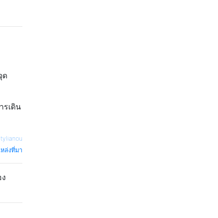
จุด
ารเดิน
tylianou
หล่งที่มา
อง