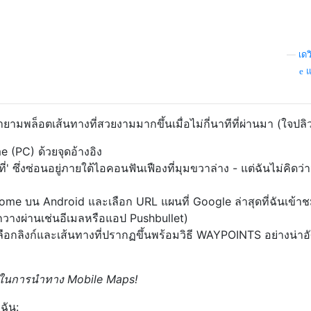
—
เดว
แ
ายามพล็อตเส้นทางที่สวยงามมากขึ้นเมื่อไม่กี่นาทีที่ผ่านมา (ใจปลิว
(PC) ด้วยจุดอ้างอิง
ที่' ซึ่งซ่อนอยู่ภายใต้ไอคอนฟันเฟืองที่มุมขวาล่าง - แต่ฉันไม่คิดว่
hrome บน Android และเลือก URL แผนที่ Google ล่าสุดที่ฉันเข้า
กวางผ่านเช่นอีเมลหรือแอป Pushbullet)
่อเลือกลิงก์และเส้นทางที่ปรากฏขึ้นพร้อมวิธี WAYPOINTS อย่างน่าอ
ิวในการนำทาง Mobile Maps!
ฉัน: