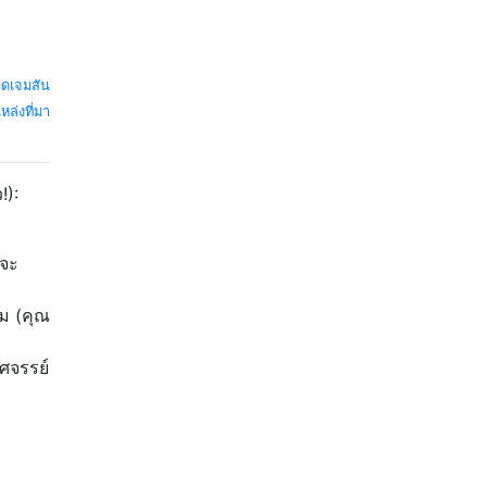
ิดเจมสัน
หล่งที่มา
!):
าจะ
ชม (คุณ
ัศจรรย์