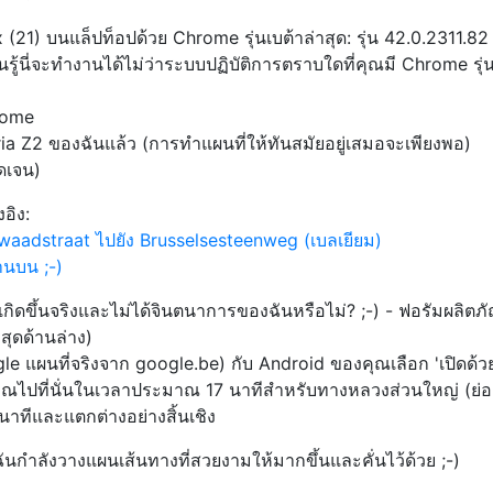
(21) บนแล็ปท็อปด้วย Chrome รุ่นเบต้าล่าสุด: รุ่น 42.0.2311.82 
ันรู้นี่จะทำงานได้ไม่ว่าระบบปฏิบัติการตราบใดที่คุณมี Chrome รุ่
rome
ia Z2 ของฉันแล้ว (การทำแผนที่ให้ทันสมัยอยู่เสมอจะเพียงพอ)
ัดเจน)
งอิง:
nwaadstraat ไปยัง Brusselsesteenweg (เบลเยียม)
้านบน ;-)
งเกิดขึ้นจริงและไม่ได้จินตนาการของฉันหรือไม่? ;-) - ฟอรัมผลิตภ
สุดด้านล่าง)
gle แผนที่จริงจาก google.be) กับ Android ของคุณเลือก 'เปิดด้ว
ณไปที่นั่นในเวลาประมาณ 17 นาทีสำหรับทางหลวงส่วนใหญ่ (ย่อ
าทีและแตกต่างอย่างสิ้นเชิง
 ฉันกำลังวางแผนเส้นทางที่สวยงามให้มากขึ้นและคั่นไว้ด้วย ;-)