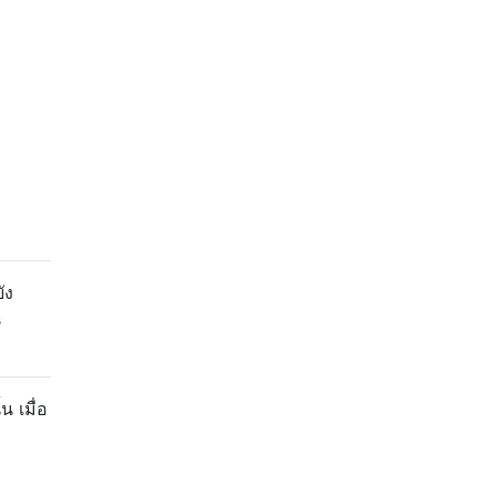
ัง
s
 เมื่อ