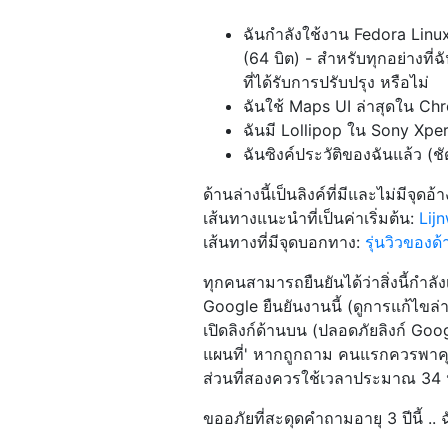
ฉันกำลังใช้งาน Fedora Linux 
(64 บิต) - สำหรับทุกอย่างที่ฉ
ที่ได้รับการปรับปรุง หรือไม่
ฉันใช้ Maps UI ล่าสุดใน Ch
ฉันมี Lollipop ใน Sony Xper
ฉันซิงค์ประวัติของฉันแล้ว (ช
ด้านล่างนี้เป็นลิงค์ที่มีและไม่มีจุดอ้า
เส้นทางแนะนำที่เป็นค่าเริ่มต้น:
Lij
เส้นทางที่มีจุดบอกทาง:
รุ่นวิวของด
ทุกคนสามารถยืนยันได้ว่าสิ่งนี้กำลั
Google ยืนยันงานนี้ (ดูการแก้ไขล่า
เปิดลิงก์ด้านบน (ปลอดภัยลิงก์ Goo
แผนที่' หากถูกถาม คนแรกควรพาคุ
ส่วนที่สองควรใช้เวลาประมาณ 34 น
ขออภัยที่สะดุดคำถามอายุ 3 ปีนี้ ..