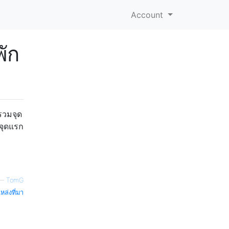
Account
พัก
รวมจุด
งจุดแรก
—
TomG
หล่งที่มา