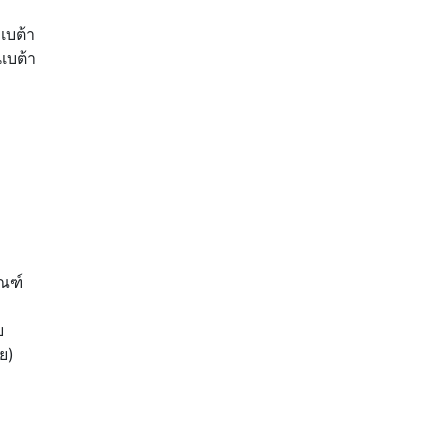
เบต้า
นเบต้า
ัณฑ์
ย
ย)