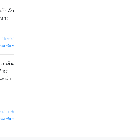
นถ้าฉัน
ยทาง
—
4levels
หล่งที่มา
วยเส้น
" จะ
แนะนำ
kiram Hr
หล่งที่มา