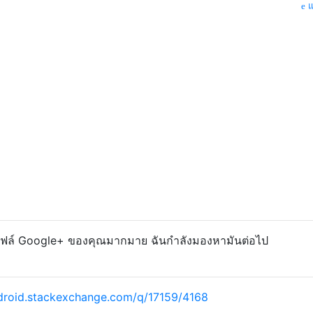
แ
รไฟล์ Google+ ของคุณมากมาย ฉันกำลังมองหามันต่อไป
droid.stackexchange.com/q/17159/4168