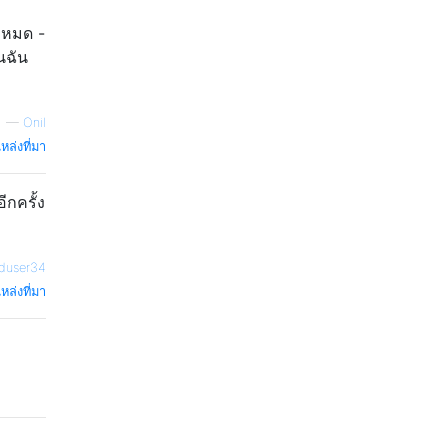
้งหมด -
นฉัน
—
Onil
หล่งที่มา
กครั้ง
iduser34
หล่งที่มา