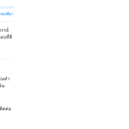
pipopipe
หล่งที่มา
จรรย์
อบที่ดี
ฉันทำ
ฉัน
ติดต่อ