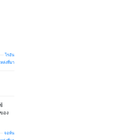
—
ไรอัน
หล่งที่มา
ช้
อของ
—
จอห์น