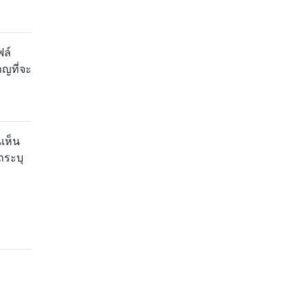
ฟล์
าญที่จะ
เห็น
รถระบุ