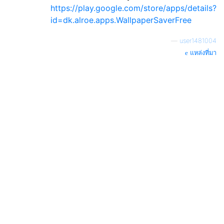
https://play.google.com/store/apps/details?
id=dk.alroe.apps.WallpaperSaverFree
—
user1481004
แหล่งที่มา