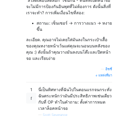
"สไลด์เพื่อปลดล็อก" เช่นกัน - ทันทีที่เปิดหน้าจอ
จะไม่มีการป้องกันอินพุตที่ไม่ต้องการ ดังนั้นสิ่งที่
เราจะทำ? การเพิ่มเงื่อนไขที่สอง:
สถานะ: เซ็นเซอร์ -> การวางแนว -> หงาย
ขึ้น
ละเอียด. คุณอาจไม่เคยใส่มันลงในกระเป๋าเสื้อ
ของคุณหงายหน้าเว้นแต่คุณจะนอนบนหลังของ
คุณ :) ดังนั้นถ้าคุณวางมันลงบนโต๊ะและปิดหน้า
จอ และเรียบง่าย
—
อิซซี่
แหล่งที่มา
1
นี่เป็นทิศทางที่ฉันไปในตอนแรกจนกระทั่ง
ฉันตระหนักว่ามันมีประสิทธิภาพเช่นเดียว
กับที่ OP ทำในคำถาม: ตั้งค่าการหมด
เวลาล็อคหน้าจอ
—
Scott Severance