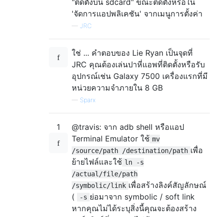
"ติดตั้งบน sdcard" ขณะติดตั้งหรือใน
'จัดการแอปพลิเคชัน' จากเมนูการตั้งค่า
—
JRC
ใช่ ... คำตอบของ Lie Ryan เป็นจุดที่
JRC คุณต้องเล่นปาหี่แอพที่ติดตั้งหรือรับ
อุปกรณ์เช่น Galaxy 7500 เครื่องแรกที่มี
หน่วยความจำภายใน 8 GB
—
Sparx
1
@travis: จาก adb shell หรือแอป
Terminal Emulator ใช้
mv
เพื่อ
/source/path /destination/path
ย้ายไฟล์และใช้
ln -s
/actual/file/path
เพื่อสร้างลิงค์สัญลักษณ์
/symbolic/link
(
ย่อมาจาก symbolic / soft link
-s
หากคุณไม่ได้ระบุสิ่งนี้คุณจะต้องสร้าง