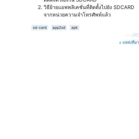
วิธีย้ายแอพพลิเคชั่นที่ติดตั้งไปยัง SDCARD
จากหน่วยความจำโทรศัพท์แล้ว
sd-card
app2sd
apk
—
JRC
แหล่งที่มา