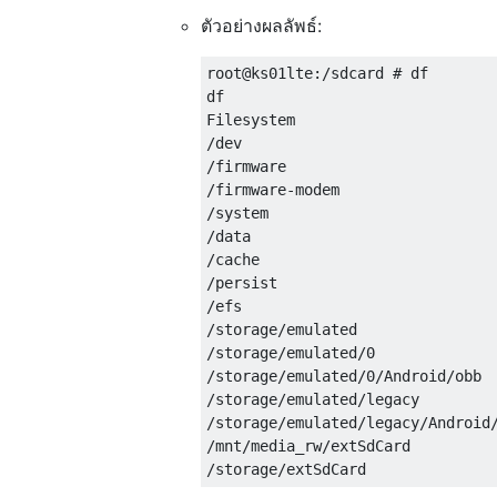
ตัวอย่างผลลัพธ์:
root@ks01lte:/sdcard # df

df

Filesystem                       
/dev                             
/firmware                        
/firmware-modem                  
/system                          
/data                            
/cache                           
/persist                         
/efs                             
/storage/emulated                
/storage/emulated/0              
/storage/emulated/0/Android/obb  
/storage/emulated/legacy         
/storage/emulated/legacy/Android/
/mnt/media_rw/extSdCard          