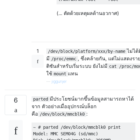
(... ตัดด้วยเหตุผลด้านอวกาศ)
1
ไม่ได้ม
/dev/block/platform/xxx/by-name
มี
, ซึ่งคล้ายกัน, แต่ไม่แสดงร
/proc/emmc
ติชันสำหรับเริ่มระบบ ยังไม่มี
cat /proc/mo
ใช้
แทน
mount
—
jiggunjer
มีประโยชน์มากขึ้นข้อมูลสามารถหาได้
6
parted
จาก ตัวอย่างเมื่ออุปกรณ์บล็อก
คือ
:
/dev/block/mmcblk0
~ # parted /dev/block/mmcblk0 print

Model: MMC SEM04G (sd/mmc)
