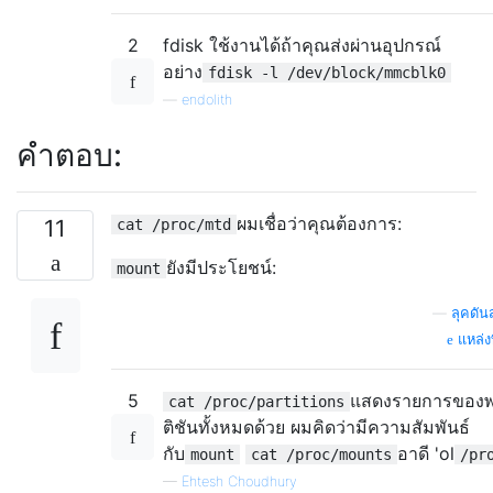
2
fdisk ใช้งานได้ถ้าคุณส่งผ่านอุปกรณ์
อย่าง
fdisk -l /dev/block/mmcblk0
—
endolith
คำตอบ:
ผมเชื่อว่าคุณต้องการ:
11
cat /proc/mtd
ยังมีประโยชน์:
mount
—
ลุคดัน
แหล่งท
5
แสดงรายการของพ
cat /proc/partitions
ติชันทั้งหมดด้วย ผมคิดว่ามีความสัมพันธ์
กับ
อาดี 'ol
mount
cat /proc/mounts
/pr
—
Ehtesh Choudhury