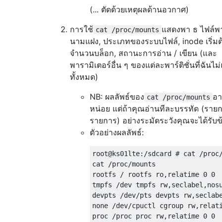
(... ตัดด้วยเหตุผลด้านอวกาศ)
การใช้
แสดงพา ธ ไฟล์พาร
cat /proc/mounts
นามแฝง, ประเภทของระบบไฟล์, inode เริ่มต
จำนวนบล็อก, สถานะการอ่าน / เขียน (และ
พารามิเตอร์อื่น ๆ ของแต่ละพาร์ติชั่นที่ฉันไม
ทั้งหมด)
NB: ผลลัพธ์ของ
อา
cat /proc/mounts
หน่อย แต่ถ้าคุณอ่านทีละบรรทัด (ราย
รายการ) อย่างระมัดระวังคุณจะได้รับข
ตัวอย่างผลลัพธ์:
root@ks01lte:/sdcard # cat /proc/
cat /proc/mounts

rootfs / rootfs ro,relatime 0 0

tmpfs /dev tmpfs rw,seclabel,nosu
devpts /dev/pts devpts rw,seclabe
none /dev/cpuctl cgroup rw,relati
proc /proc proc rw,relatime 0 0
