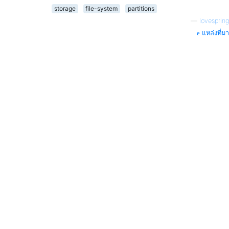
storage
file-system
partitions
—
lovespring
แหล่งที่มา