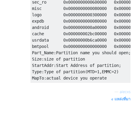
sec_ro       0x0000000000600000   0x0000000
misc         0x0000000000080000   0x0000000
logo         0x0000000000300000   0x0000000
expdb        0x0000000000080000   0x0000000
android      0x0000000000a00000   0x0000000
cache        0x000000002bc00000   0x0000000
usrdata      0x00000000b6ca0000   0x0000000
bmtpool      0x0000000000000000   0x0000000
Part_Name:Partition name you should open;

Size:size of partition

StartAddr:Start Address of partition;

Type:Type of partition(MTD=1,EMMC=2)

—
alecxs
แหล่งที่มา