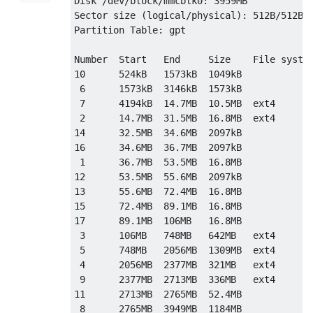
Disk /dev/block/mmcblk0: 3959MB

Sector size (logical/physical): 512B/512B

Partition Table: gpt

Number  Start   End     Size    File system
10      524kB   1573kB  1049kB             
 6      1573kB  3146kB  1573kB             
 7      4194kB  14.7MB  10.5MB  ext4       
 2      14.7MB  31.5MB  16.8MB  ext4       
14      32.5MB  34.6MB  2097kB             
16      34.6MB  36.7MB  2097kB             
 1      36.7MB  53.5MB  16.8MB             
12      53.5MB  55.6MB  2097kB             
13      55.6MB  72.4MB  16.8MB             
15      72.4MB  89.1MB  16.8MB             
17      89.1MB  106MB   16.8MB             
 3      106MB   748MB   642MB   ext4       
 5      748MB   2056MB  1309MB  ext4       
 4      2056MB  2377MB  321MB   ext4       
 9      2377MB  2713MB  336MB   ext4       
11      2713MB  2765MB  52.4MB             
 8      2765MB  3949MB  1184MB             