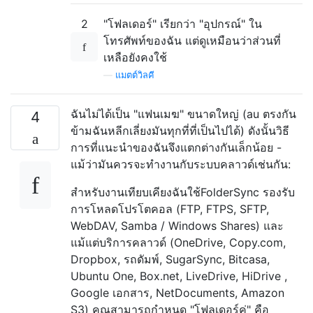
2
"โฟลเดอร์" เรียกว่า "อุปกรณ์" ใน
โทรศัพท์ของฉัน แต่ดูเหมือนว่าส่วนที่
เหลือยังคงใช้
—
แมตต์วิลคี
ฉันไม่ได้เป็น "แฟนเมฆ" ขนาดใหญ่ (au ตรงกัน
4
ข้ามฉันหลีกเลี่ยงมันทุกที่ที่เป็นไปได้) ดังนั้นวิธี
การที่แนะนำของฉันจึงแตกต่างกันเล็กน้อย -
แม้ว่ามันควรจะทำงานกับระบบคลาวด์เช่นกัน:
สำหรับงานเทียบเคียงฉันใช้FolderSync
รองรับ
การโหลดโปรโตคอล (FTP, FTPS, SFTP,
WebDAV, Samba / Windows Shares) และ
แม้แต่บริการคลาวด์ (OneDrive, Copy.com,
Dropbox, รถดัมพ์, SugarSync, Bitcasa,
Ubuntu One, Box.net, LiveDrive, HiDrive ,
Google เอกสาร, NetDocuments, Amazon
S3) คุณสามารถกำหนด "โฟลเดอร์คู่" คือ