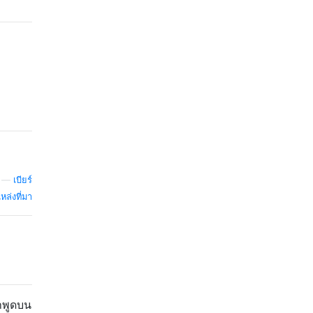
—
เบียร์
หล่งที่มา
ำพูดบน