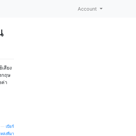
Account
น
เสียง
ังกฤษ
งค่า
—
เบียร์
หล่งที่มา