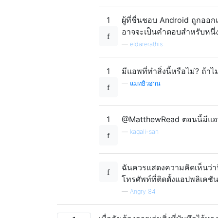
1
ผู้ที่ชื่นชอบ Android ถูกออ
อาจจะเป็นคำตอบสำหรับหนึ่
—
eldarerathis
1
มีแอพที่ทำสิ่งนี้หรือไม่? ถ้าไ
—
แมทธิวอ่าน
1
@MatthewRead ตอนนี้มีแอ
—
kagali-san
ฉันควรแสดงความคิดเห็นว่านี่
โทรศัพท์ที่ติดตั้งแอปพลิเค
—
Angry 84