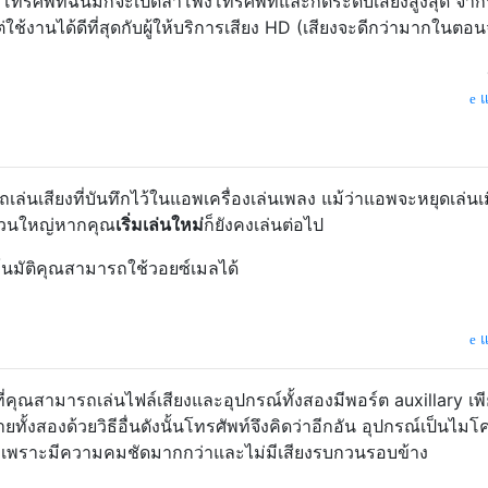
้ทางโทรศัพท์ฉันมักจะเปิดลำโพงโทรศัพท์และกดระดับเสียงสูงสุด จากน
ใช้งานได้ดีที่สุดกับผู้ให้บริการเสียง HD (เสียงจะดีกว่ามากในตอน
แ
เสียงที่บันทึกไว้ในแอพเครื่องเล่นเพลง แม้ว่าแอพจะหยุดเล่นเม
ส่วนใหญ่หากคุณ
เริ่มเล่นใหม่
ก็ยังคงเล่นต่อไป
โนมัติคุณสามารถใช้วอยซ์เมลได้
แ
คุณสามารถเล่นไฟล์เสียงและอุปกรณ์ทั้งสองมีพอร์ต auxillary เพีย
ทั้งสองด้วยวิธีอื่นดังนั้นโทรศัพท์จึงคิดว่าอีกอัน อุปกรณ์เป็นไม
ลำโพงเพราะมีความคมชัดมากกว่าและไม่มีเสียงรบกวนรอบข้าง