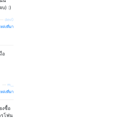
ั้น
จบ) :)
—
dev0
หล่งที่มา
ื่อ
—
m__
หล่งที่มา
งซื้อ
โครโฟน