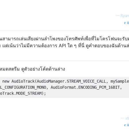
—
Ryan
แ
คุณสามารถเล่นเสียงผ่านลำโพงของโทรศัพท์เพื่อที่ไมโครโฟนจะรับม
แต่เน้นว่าไม่มีความต้องการ API ใด ๆ ที่นี่ ดูคำตอบของฉันด้านล
มดสตรีม ดูตัวอย่างโค้ดด้านล่าง
 new AudioTrack(AudioManager.STREAM_VOICE_CALL, mySample
L_CONFIGURATION_MONO, AudioFormat.ENCODING_PCM_16BIT, 

—
u
แ