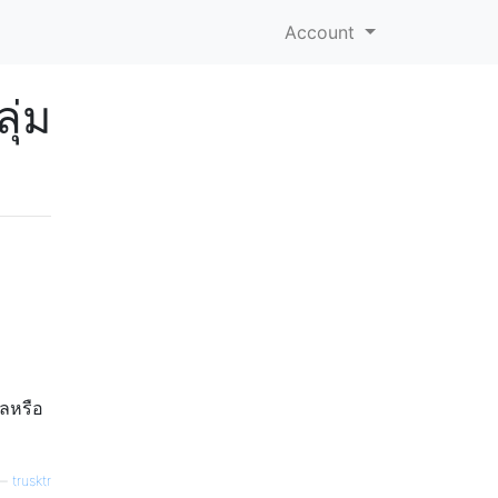
Account
ุ่ม
ูลหรือ
—
trusktr