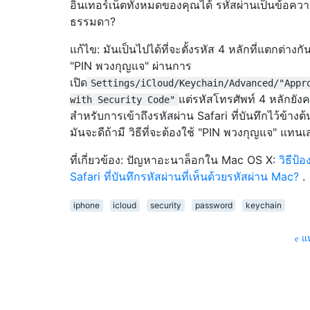
อินเทอร์เน็ตทั้งหมดของคุณได้ รหัสผ่านเป็นข้อคว
ธรรมดา?
แก้ไข: มันเป็นไปได้ที่จะตั้งรหัส 4 หลักที่แตกต่างกั
"PIN พวงกุญแจ" ผ่านการ
เปิด
Settings/iCloud/Keychain/Advanced/"Appr
แต่รหัสโทรศัพท์ 4 หลักยังค
with Security Code"
สำหรับการเข้าถึงรหัสผ่าน Safari ที่บันทึกไว้ข้างต้น
มันจะดีถ้ามี วิธีที่จะต้องใช้ "PIN พวงกุญแจ" แทน
ที่เกี่ยวข้อง: ปัญหาอะนาล็อกใน Mac OS X:
วิธีป้อ
Safari ที่บันทึกรหัสผ่านที่เห็นด้วยรหัสผ่าน Mac?
.
iphone
icloud
security
password
keychain
แห