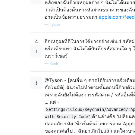
หลักของฉันด้วยเหตุผลต่าง ๆ นั่นไม่ได้หม
ว่าจำเป็นต้องค้นหารหัสผ่านธนาคารของฉั
อ่านเป็นข้อความธรรมดา
apple.com/fee
—
Tyson
4
อีกเหตุผลที่ดีในการใช้บางอย่างเช่น 1 รหัสผ
หรือเทียบเท่า ฉันไม่ได้บันทึกรหัสผ่านใด ๆ 
เบราว์เซอร์
—
KenB
@Tyson - [คนอื่น ๆ ควรได้รับการแจ้งเตือ
อัตโนมัติ] ฉันจะไม่ทำตามขั้นตอนนี้ด้วยตัว
เพราะฉันยังไม่ต้องการรหัสผ่าน / รหัสอื่นที่
... แต่ -
Settings/iCloud/Keychain/Advanced/"A
ด้านล่างคือ 'เปลี่ย
with Security Code"
ปลอดภัย รหัส 'ซึ่งเริ่มต้นด้วยการถาม Appl
ของคุณต่อไป .. ฉันยกเลิกไปแล้ว แต่ใครบ