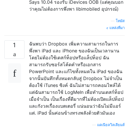
Says 10.04 รองรับ iDevices OOB (แต่คุณบอก
ว่าคุณไม่ต้องการพึ่งพา libimobiled อุปกรณ์)
—
โทมัส
แหล่งที่มา
ฉันพบว่า Dropbox เพิ่มความสามารถในการ
1
พึ่งพา iPad และ iPhone ของฉันเป็นเวลานาน
โดยไม่ต้องใช้เดสก์ท็อปหรือแล็ปท็อป ฉัน
สามารถรับซอร์สโค้ดคำหรือเอกสาร
PowerPoint และแก้ไขทั้งหมดใน iPad ของฉัน
จากนั้นบันทึกทั้งหมดกลับสู่ Dropbox ไม่จำเป็น
ต้องใช้ iTunes ซิงค์ ฉันไม่สามารถคอมไพล์ได้
แต่ฉันสามารถใช้ LogMeIn เพื่อทำบนเดสก์ท็อป
เมื่อจำเป็น เป็นเรื่องที่ดีมากที่ไม่ต้องเปิดแล็ปท็อป
และกังวลเรื่องแบตเตอรี่ แน่นอนว่าฉันไม่มีแอร์
แต่. iPad นั้นค่อนข้างทรงพลังด้วยตัวมันเอง
—
แดเนียลวิลเลียมส์