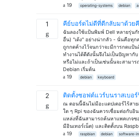
19
operating-systems
debian
a
คีย์บอร์ดไม่ดีที่ตีกลับมาด้วย
1
ฉันลองใช้แป้นพิมพ์ Dell หลายรุ่นกั
อื่น) "เด้ง" อย่างน่ากลัว - นั่นคือท
ถูกกดค้างไว้จนกว่าจะมีการกดแป้นอื
ทำงานได้ดีดังนั้นจึงไม่เป็นปัญหากับ
หรือไม่และถ้าเป็นเช่นนั้นจะสามารถ
Debian เริ่มต้น
19
debian
keyboard
ติดตั้งซอฟต์แวร์บนราสเบอร์ร
2
ณ ตอนนี้ฉันไม่มีอะแดปเตอร์ไร้สาย
ใด ๆ Rpi ของฉันควรเชื่อมต่อกับอิน
แหล่งที่ฉันสามารถค้นหาแพคเกจซอฟต
มีอินเทอร์เน็ต) และติดตั้งบน Rasp
19
raspbian
debian
software-in