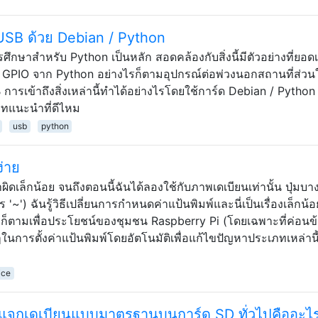
 USB ด้วย Debian / Python
รศึกษาสำหรับ Python เป็นหลัก สอดคล้องกับสิ่งนี้มีตัวอย่างที่ยอดเ
ึง GPIO จาก Python อย่างไรก็ตามอุปกรณ์ต่อพ่วงนอกสถานที่ส่วน
SB การเข้าถึงสิ่งเหล่านี้ทำได้อย่างไรโดยใช้การ์ด Debian / Python
ทแนะนำที่ดีไหม
usb
python
่าย
เล็กน้อย จนถึงตอนนี้ฉันได้ลองใช้กับภาพเดเบียนเท่านั้น ปุ่มบางป
ร '~') ฉันรู้วิธีเปลี่ยนการกำหนดค่าแป้นพิมพ์และนี่เป็นเรื่องเล็กน้อ
รก็ตามเพื่อประโยชน์ของชุมชน Raspberry Pi (โดยเฉพาะที่ค่อนข
ยๆในการตั้งค่าแป้นพิมพ์โดยอัตโนมัติเพื่อแก้ไขปัญหาประเภทเหล่านี
ice
รแจกเดเบียนแบบมาตรฐานบนการ์ด SD ทั่วไปคืออะไ