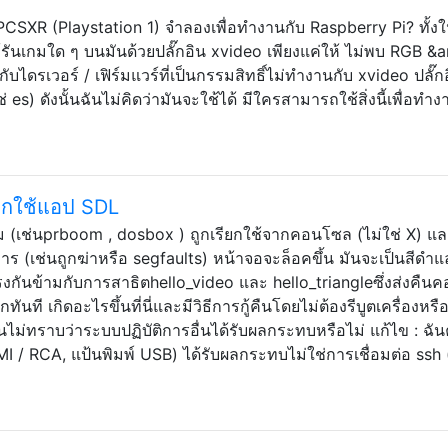
รับ PCSXR (Playstation 1) จำลองเพื่อทำงานกับ Raspberry Pi? ทั้ง
นเกมใด ๆ บนมันด้วยปลั๊กอิน xvideo เพียงแค่ให้ ไม่พบ RGB &
ทำกับไดรเวอร์ / เฟิร์มแวร์ที่เป็นกรรมสิทธิ์ไม่ทำงานกับ xvideo ปลั๊กอ
 es) ดังนั้นฉันไม่คิดว่ามันจะใช้ได้ มีใครสามารถใช้สิ่งนี้เพื่อทำง
ียกใช้แอป SDL
 (เช่นprboom , dosbox ) ถูกเรียกใช้จากคอนโซล (ไม่ใช่ X) และ
ร (เช่นถูกฆ่าหรือ segfaults) หน้าจอจะล็อคขึ้น มันจะเป็นสีดำแ
้ตรงกันข้ามกับการสาธิตhello_video และ hello_triangleซึ่งส่งคื
ทันที เกิดอะไรขึ้นที่นี่และมีวิธีการกู้คืนโดยไม่ต้องรีบูตเครื่องหรื
ไม่ทราบว่าระบบปฏิบัติการอื่นได้รับผลกระทบหรือไม่ แก้ไข : ฉั
/ RCA, แป้นพิมพ์ USB) ได้รับผลกระทบไม่ใช่การเชื่อมต่อ ssh (ซ