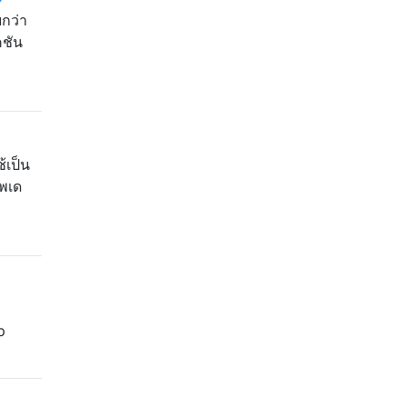
กว่า
คชัน
้เป็น
าพเด
p