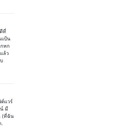
ที่
อนแป้น
นโกหก
บแล้ว
ีบ
ต์แวร์
์ มี
ที่ฉัน
ก.