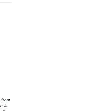
s from
xt 4