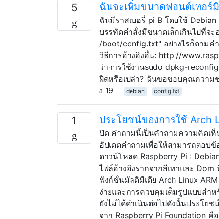
ฉันจะเพิ่มขนาดฟอนต์เทอร์มิ
5
ฉันมีราสเบอรี่ pi B โดยใช้ Debia
บรรทัดคำสั่งมีขนาดเล็กเกินไปที่จะอ
/boot/config.txt" อย่างไรก็ตามคำส
วิธีการอ้างอิงอื่น: http://www.ra
ว่าการใช้งานsudo dpkg-reconfig
ผิดหรือเปล่า? ฉันขอขอบคุณความช่ว
19
debian
config.txt
ประโยชน์ของการใช้ Arch L
1
ปิด คำถามนี้เป็นคำถามความคิดเห็
อัปเดตคำถามเพื่อให้สามารถตอบข้อเ
ดาวน์โหลด Raspberry Pi : Debian“ 
ไฟล์อ้างอิงรากจากสีเทาและ Dom ที
ฟังก์ชั่นมัลติมีเดีย Arch Linux ARM
ง่ายและการควบคุมเต็มรูปแบบสำหรับผ
ยังไม่ได้ดำเนินต่อไปดังนั้นประโ
จาก Raspberry Pi Foundation คื