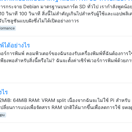
ช้การกระจาย Debian มาตรฐานบนการ์ด SD ทั่วไป เรากำลังพูดน้อย
10 วินาที 100 วินาที สิ่งนี้ไม่สำคัญเกินไปสำหรับผู้ใช้และแอปพลิเ
โซลูชันแบบฝังซึ่งไม่ได้เปิดอย่างถาวร
formance
มพ์ได้อย่างไร
วอร์การพิมพ์ คอมพิวเตอร์ของฉันรองรับเครื่องพิมพ์ที่ฉันต้องการใช
พียงพอสำหรับสิ่งนี้หรือไม่? ฉันจะตั้งค่าเซิร์ฟเวอร์การพิมพ์ด้วยภ
งไร
น 192MiB: 64MiB RAM: VRAM split เนื่องจากฉันจะไม่ใช้ Pi สำหรับ
ปลี่ยนการแบ่งเพื่อจัดสรร RAM ปกติให้มากขึ้นเพื่อลดการใช้ swa
gpu