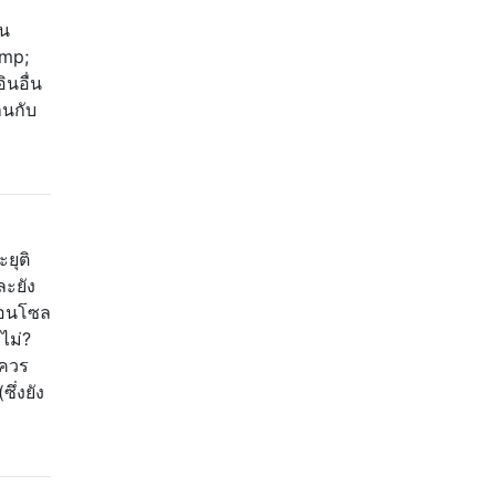
ใน
amp;
ินอื่น
านกับ
ยุติ
ละยัง
นคอนโซล
อไม่?
นควร
ึ่งยัง