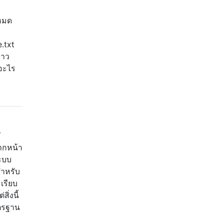
โหมด
.txt
่าว
อะไร
่
จากหน้า
ระบบ
สำหรับ
เรียบ
ิ่งนี้
าตรฐาน