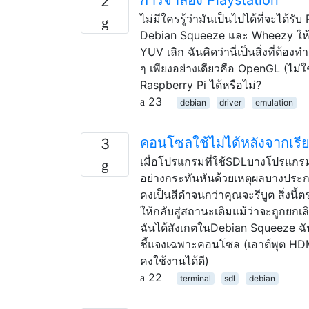
2
ไม่มีใครรู้ว่ามันเป็นไปได้ที่จะได้
Debian Squeeze และ Wheezy ให้รั
YUV เลิก ฉันคิดว่านี่เป็นสิ่งที่ต้อง
ๆ เพียงอย่างเดียวคือ OpenGL (ไม่ใช่
Raspberry Pi ได้หรือไม่?
23
debian
driver
emulation
คอนโซลใช้ไม่ได้หลังจากเร
3
เมื่อโปรแกรมที่ใช้SDLบางโปรแกรม
อย่างกระทันหันด้วยเหตุผลบางประกา
คงเป็นสีดำจนกว่าคุณจะรีบูต สิ่งนี
ให้กลับสู่สถานะเดิมแม้ว่าจะถูกยกเลิก
ฉันได้สังเกตในDebian Squeeze ฉัน
ชี้แจงเฉพาะคอนโซล (เอาต์พุต HDMI 
คงใช้งานได้ดี)
22
terminal
sdl
debian