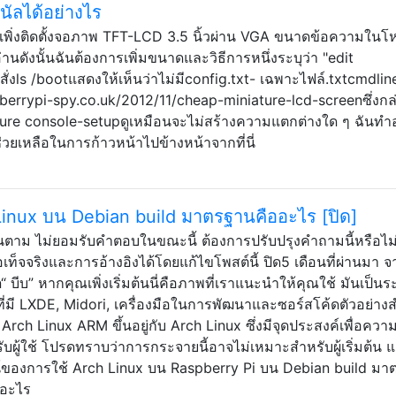
นัลได้อย่างไร
n เพิ่งติดตั้งจอภาพ TFT-LCD 3.5 นิ้วผ่าน VGA ขนาดข้อความใน
่านดังนั้นฉันต้องการเพิ่มขนาดและวิธีการหนึ่งระบุว่า "edit
ั่งls /bootแสดงให้เห็นว่าไม่มีconfig.txt- เฉพาะไฟล์.txtcmdline
spberrypi-spy.co.uk/2012/11/cheap-miniature-lcd-screenซึ่งกล
ure console-setupดูเหมือนจะไม่สร้างความแตกต่างใด ๆ ฉันทำ
ยเหลือในการก้าวหน้าไปข้างหน้าจากที่นี่
inux บน Debian build มาตรฐานคืออะไร [ปิด]
นตาม ไม่ยอมรับคำตอบในขณะนี้ ต้องการปรับปรุงคำถามนี้หรือไม
ท็จจริงและการอ้างอิงได้โดยแก้ไขโพสต์นี้ ปิด5 เดือนที่ผ่านมา 
บีบ” หากคุณเพิ่งเริ่มต้นนี่คือภาพที่เราแนะนำให้คุณใช้ มันเป็น
่มี LXDE, Midori, เครื่องมือในการพัฒนาและซอร์สโค้ดตัวอย่าง
 Arch Linux ARM ขึ้นอยู่กับ Arch Linux ซึ่งมีจุดประสงค์เพื่อความ
ู้ใช้ โปรดทราบว่าการกระจายนี้อาจไม่เหมาะสำหรับผู้เริ่มต้น แต่ส
ยชน์ของการใช้ Arch Linux บน Raspberry Pi บน Debian build ม
ออะไร