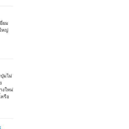
ยี่ยม
ใหญ่
ุ่มไม่
ย
้างใหม่
้หรือ
ร