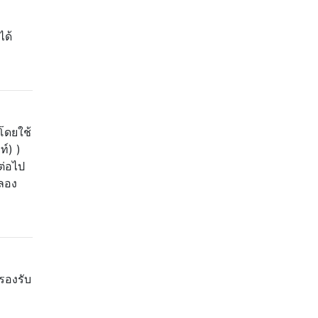
ได้
โดยใช้
ท์) )
ต่อไป
้ลอง
นรองรับ