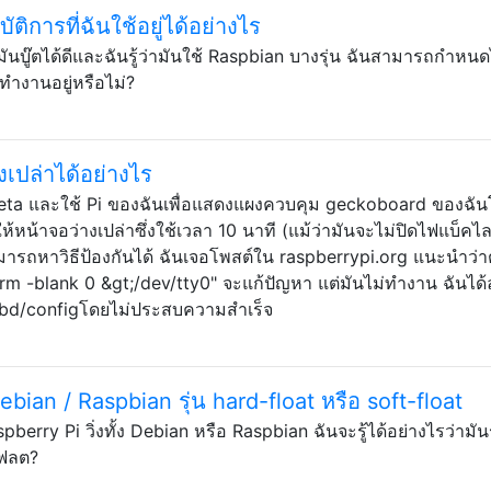
ิการที่ฉันใช้อยู่ได้อย่างไร
า มันบู๊ตได้ดีและฉันรู้ว่ามันใช้ Raspbian บางรุ่น ฉันสามารถกำหนด
นทำงานอยู่หรือไม่?
งเปล่าได้อย่างไร
eta และใช้ Pi ของฉันเพื่อแสดงแผงควบคุม geckoboard ของฉัน
ให้หน้าจอว่างเปล่าซึ่งใช้เวลา 10 นาที (แม้ว่ามันจะไม่ปิดไฟแบ็คไล
มารถหาวิธีป้องกันได้ ฉันเจอโพสต์ใน raspberrypi.org แนะนำว่า
erm -blank 0 &gt;/dev/tty0" จะแก้ปัญหา แต่มันไม่ทำงาน ฉันได
/kbd/configโดยไม่ประสบความสำเร็จ
Debian / Raspbian รุ่น hard-float หรือ soft-float
spberry Pi วิ่งทั้ง Debian หรือ Raspbian ฉันจะรู้ได้อย่างไรว่ามั
โฟลต?