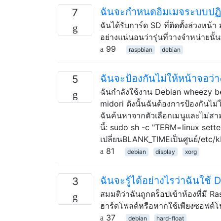
ฉันจะกำหนดอิมเมจระบบปฏิบัต
7
ฉันได้รับการ์ด SD ที่ติดตั้งล่วงหน้
อย่างแน่นอนว่ารุ่นที่วางจำหน่ายนั้
99
raspbian
debian
ฉันจะป้องกันไม่ให้หน้าจอว่า
5
ฉันกำลังใช้งาน Debian wheezy b
midori ดังนั้นฉันต้องการป้องกันไม่
ฉันค้นหาจากตัวเลือกเมนูและไม่สา
นี้: sudo sh -c "TERM=linux sett
เปลี่ยนBLANK_TIMEเป็นศูนย์/etc
81
debian
display
xorg
ฉันจะรู้ได้อย่างไรว่าฉันใช้ 
3
สมมติว่าฉันถูกดร็อปเข้าห้องที่มี Ra
ฮาร์ดโฟลด์หรือหากใช้เพียงซอฟต์
37
debian
hard-float