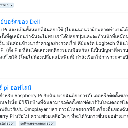
rchlinux
คีย์บอร์ดของ Dell
บ Pi และแป้นทั้งหมดที่ฉันลองใช้ (ไม่แน่นอนว่าผิดพลาดทำงานได้ดี
ุกครั้งที่ดูเหมือนว่าฉันจะไม่พบ เราได้ปล่อยปุ่มและจะทำหน้าที่เหมื
่น มันค่อนข้างน่ารำคาญอย่างรวดเร็ว! คีย์บอร์ด Logitech ที่ฉั
 Pi (ทั้ง Pis ที่ฉันได้แสดงพฤติกรรมเหมือนกัน) นี่เป็นปัญหาที่ทรา
แก้ไขได้ (โดยไม่ต้องเปลี่ยนแป้นพิมพ์) กำลังเรียกใช้การกระจายบ
ี่ pi ออฟไลน์
สำหรับ Raspberry Pi กับฉัน หากฉันต้องการอัปเดตหรือติดตั้งซอฟ
เทอร์เน็ต มีวิธีใดบ้างที่ฉันสามารถติดตั้งซอฟต์แวร์ในโหมดออฟไลน
์แวร์เช่น Omxplayer ฯลฯ ดาวน์โหลดจากพีซีเครื่องอื่นของฉัน (
berry Pi หรือไม่ ความช่วยเหลือใด ๆ ที่จะได้รับการชื่นชมอย่างมา
stallation
software-compilation