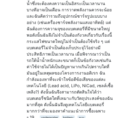
น้ำซึ่งจะต้องคงความเป็นอิสระเป็นเวลานาน
บางทีอาจเป็นเดือน การวาดพลังงานควรจะน้อย
และฉันคิดว่ารวมถึงอุปกรณ์ชาร์จรูปแบบบาง
อย่าง (เช่นเครื่องชาร์จพลังงานแสงอาทิตย์) แต่
ฉันต้องการความจุของแบตเตอรี่ที่มีขนาดใหญ่
พอดังนั้นฉันจึงไม่จำเป็นต้องกังวลเกี่ยวกับเรื่องนี้
กระแสไฟขนาดใหญ่ไม่จำเป็นต้องใช้จริง ๆ แต่
แบตเตอรี่ไม่จำเป็นต้องเก็บประจุไว้อย่างมี
ประสิทธิภาพเป็นเวลานาน เมื่อพิจารณาว่าเป็น
รถใต้น้ำน้ำหนักและขนาดก็เป็นข้อกังวลเช่นกัน
ค่าใช้จ่ายไม่ได้เป็นปัญหามากเกินไปตราบใดที่
มันอยู่ในเหตุผลของโครงการงานอดิเรก ฉัน
กำลังมองหาที่จะเข้าใจข้อดีข้อเสียของแต่ละ
เทคโนโลยี (Lead acid, LiPo, NiCad, เซลล์เชื้อ
เพลิง?) ดังนั้นฉันจึงสามารถตัดสินใจได้ว่า
แบตเตอรี่ชนิดใดที่เหมาะกับวัตถุประสงค์ของฉัน
มากที่สุด ดังนั้นฉันจึงดูเทคโนโลยีแบตเตอรี่
มากกว่าที่จะมองหาคำแนะนำการซื้อเฉพาะ
19
underwater
battery
auv