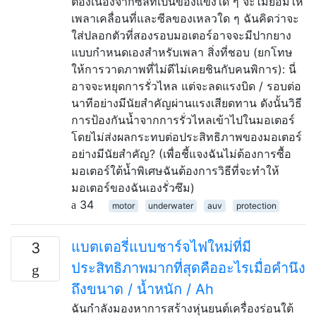
ต้องเนื่องจากซีลที่เป็นของแข็งใด ๆ จะไม่ยอมให้
เพลาเคลื่อนที่และซีลของเหลวใด ๆ ฉันคิดว่าจะ
ใส่ปลอกตัวที่สองรอบมอเตอร์อาจจะมีปากยาง
แบบกำหนดเองสำหรับเพลา สิ่งที่ชอบ (ยกโทษ
ให้การวาดภาพที่ไม่ดีไม่เคยชินกับคนพิการ): นี่
อาจจะหยุดการรั่วไหล แต่จะลดแรงบิด / รอบต่อ
นาทีอย่างมีนัยสำคัญผ่านแรงเสียดทาน ดังนั้นวิธี
การป้องกันน้ำจากการรั่วไหลเข้าไปในมอเตอร์
โดยไม่ส่งผลกระทบต่อประสิทธิภาพของมอเตอร์
อย่างมีนัยสำคัญ? (เพื่อชี้แจงฉันไม่ต้องการซื้อ
มอเตอร์ใต้น้ำพิเศษฉันต้องการวิธีที่จะทำให้
มอเตอร์ของฉันเองรั่วซึม)
34
motor
underwater
auv
protection
แบตเตอรี่แบบชาร์จไฟใหม่ที่มี
3
ประสิทธิภาพมากที่สุดคืออะไรเมื่อคำนึง
ถึงขนาด / น้ำหนัก / Ah
ฉันกำลังมองหาการสร้างหุ่นยนต์เครื่องร่อนใต้