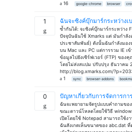
16
google-chrome
browser
cro
ฉันจะซิงค์บุ๊กมาร์กระหว่างเ
1
ซ้ำกันได้: จะซิงค์บุ๊กมาร์กระหว่า
ปัจจุบันฉันใช้ Xmarks แต่ มันกำ
ประชาสัมพันธ์) ดังนั้นฉันกำลังมอ
บน Mac และ PC แต่การรวม IE เข้
ข้อมูลไปยังเซิร์ฟเวอร์ (FTP) ของคุณ
โดยไม่ส่งสแปม ปรับปรุง ธันวาคม 
http://blog.xmarks.com/?p=203
1
sync
browser-addons
bookma
ปัญหาเกี่ยวกับการจัดการกา
0
ฉันจะพยายามจัดรูปแบบคำถามของฉันใ
ขณะดาวน์โหลดโดยใช้วิธี window.o
เปิดโดยใช้ Notepad สามารถใช้งาน
ฉันสังเกตเห็นขนาดของ abc.dat ที่ดา