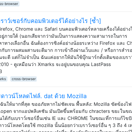
ss-browser
บราว์เซอร์กับคอมพิวเตอร์ได้อย่างไร [ซ้ำ]
ง Firefox, Chrome และ Safari บนคอมพิวเตอร์หลายเครื่องได้อย่าง
ลังอยู่ภายใต้ (นอกเสียจากว่ามันเป็นการแสดงความสามารถในการ
งหาทางเลือกอื่น ฉันต้องการซิงค์อย่างน้อยระหว่าง Firefox และ 
ากับการผสมผสานจะดีมาก การเข้าถึงผ่านเว็บและ / หรือการสำร
จะดี แต่ก็ไม่จำเป็น ฉันแค่อยากให้มันใช้บุ๊กมาร์กดั้งเดิมของเบราว
2010 - ดูเหมือนว่า Xmarks จะอยู่บนขอบคุณ LastPass
3
rks
cross-browser
รดาวน์โหลดไฟล์. dat ด้วย Mozilla
ห้มากที่สุด ขออภัยหากไม่ชัดเจน พื้นหลัง: Mozilla ขัดข้องไฟล
pen จากแอปพลิเคชัน มันเปิดขึ้นพร้อมกับ chracters ขยะในขณ
ได้กับเบราว์เซอร์อื่นเช่น IE และ CHROME ในขณะที่การแก้ไข
วน์โหลดโดยใช้ mozilla นั้นน้อยกว่าเบราว์เซอร์อื่น ๆ 3 ถึง 4 เท