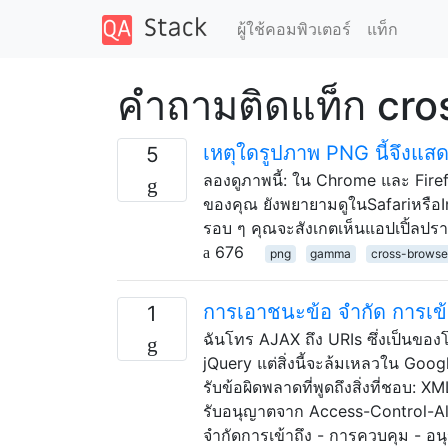
ผู้ใช้คอมพิวเตอร์
แท็ก
คำถามติดแท็ก cro
เหตุใดรูปภาพ PNG นี้จึงแส
5
ลองดูภาพนี้: ใน Chrome และ Firefo
ของคุณ ยังพยายามดูในSafariหรือIn
รอบ ๆ คุณจะสังเกตเห็นแอปเปิ้ลปรากฏข
676
png
gamma
cross-browse
การเอาชนะข้อ จำกัด การเข
1
ฉันโทร AJAX ถึง URIs ซึ่งเป็นขอ
jQuery แต่สิ่งนี้จะล้มเหลวใน Goo
รับข้อผิดพลาดที่พูดถึงสิ่งที่ชอบ:
รับอนุญาตจาก Access-Control-All
จำกัดการเข้าถึง - การควบคุม - อน