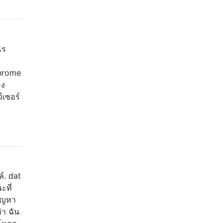
ไร
Chrome
อง
์เซอร์
์. dat
ะที่
ปัญหา
่า ฉัน