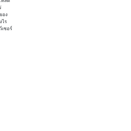
์โหลด
่
 ของ
างไร
์เซอร์